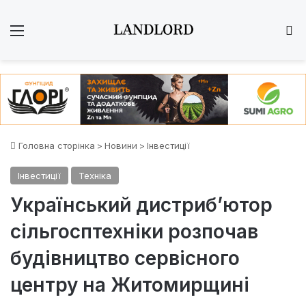
Меню
Ш
Головна сторінка
>
Новини
>
Інвестиції
Інвестиції
Техніка
Український дистрибʼютор
сільгосптехніки розпочав
будівництво сервісного
центру на Житомирщині