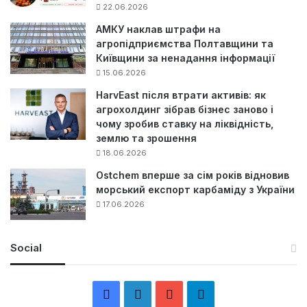
22.06.2026
АМКУ наклав штрафи на
агропідприємства Полтавщини та
Київщини за ненадання інформації
15.06.2026
HarvEast після втрати активів: як
агрохолдинг зібрав бізнес заново і
чому зробив ставку на ліквідність,
землю та зрошення
18.06.2026
Ostchem вперше за сім років відновив
морський експорт карбаміду з України
17.06.2026
Social
F
L
Y
Т