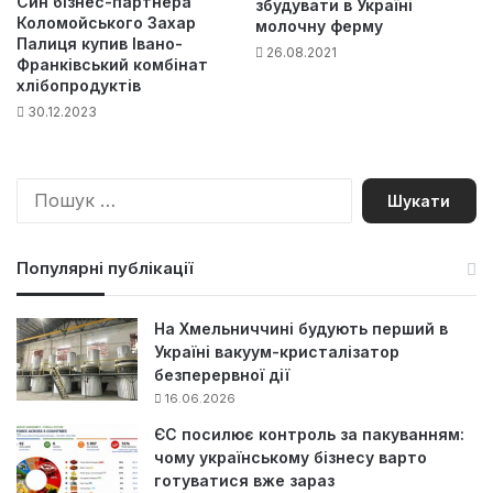
Син бізнес-партнера
збудувати в Україні
Коломойського Захар
молочну ферму
Палиця купив Івано-
26.08.2021
Франківський комбінат
хлібопродуктів
30.12.2023
П
о
ш
у
Популярні публікації
к
:
На Хмельниччині будують перший в
Україні вакуум-кристалізатор
безперервної дії
16.06.2026
ЄС посилює контроль за пакуванням:
чому українському бізнесу варто
готуватися вже зараз