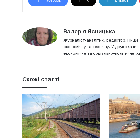
Facebook
X
LinkedIn
Валерія Ясницька
Журналіст-аналітик, редактор. Пише і
економічну та технічну. У друковани
економічне та соціально-політичне жи
Схожі статті