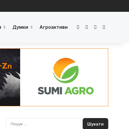
и
Думки
Агроактиви
Facebook
LinkedIn
YouTube
Телеграм
П
о