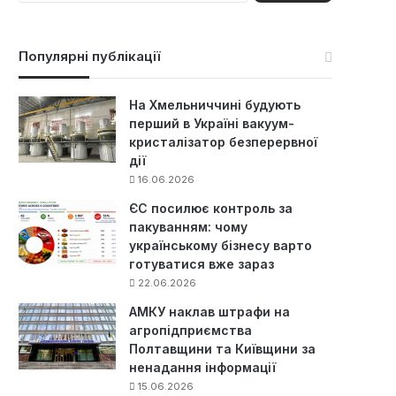
ш
у
к
Популярні публікації
:
На Хмельниччині будують
перший в Україні вакуум-
кристалізатор безперервної
дії
16.06.2026
ЄС посилює контроль за
пакуванням: чому
українському бізнесу варто
готуватися вже зараз
22.06.2026
АМКУ наклав штрафи на
агропідприємства
Полтавщини та Київщини за
ненадання інформації
15.06.2026