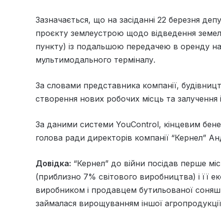
Зазначається, що на засіданні 22 березня деп
проєкту землеустрою щодо відведення земель
пункту) із подальшою передачею в оренду на
мультимодального терміналу.
За словами представника компанії, будівниц
створення нових робочих місць та залучення 
За даними системи YouControl, кінцевим бене
голова ради директорів компанії “Кернел” Ан
Довідка:
“Кернел” до війни посідав перше міс
(приблизно 7% світового виробництва) і її е
виробником і продавцем бутильованої соняшник
займалася вирощуванням іншої агропродукції т