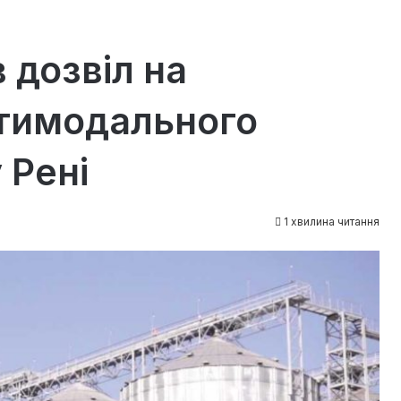
 дозвіл на
ьтимодального
 Рені
1 хвилина читання