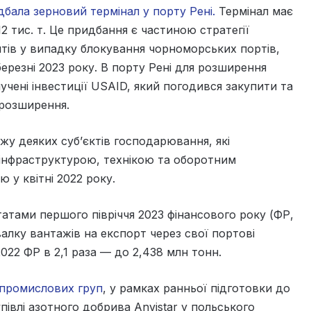
бала зерновий термінал у порту Рені.
Термінал має
2 тис. т. Це придбання є частиною стратегії
нтів у випадку блокування чорноморських портів,
ерезні 2023 року. В порту Рені для розширення
чені інвестиції USAID, який погодився закупити та
 розширення.
у деяких суб’єктів господарювання, які
з інфраструктурою, технікою та оборотним
 у квітні 2022 року.
татами першого півріччя 2023 фінансового року (ФР,
лку вантажів на експорт через свої портові
022 ФР в 2,1 раза — до 2,438 млн тонн.
опромислових груп
, у рамках ранньої підготовки до
івлі азотного добрива Anvistar у польського