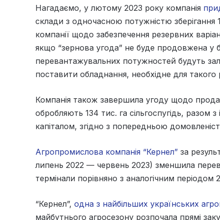
Нагадаємо, у лютому 2023 року компанія
прид
склади з одночасною потужністю зберігання 1
компанії щодо забезпечення резервних варіа
якщо “зернова угода” не буде продовжена у б
перевантажувальних потужностей будуть залу
поставити обладнання, необхідне для такого
Компанія також завершила угоду щодо продаж
обробляють 134 тис. га сільгоспугідь, разом 
капіталом, згідно з попередньою домовленістю
Агропромислова компанія “Кернел”
за резуль
липень 2022 — червень 2023) зменшила перева
термінали порівняно з аналогічним періодом 2
“Кернел”,
одна з найбільших українських агр
майбутнього агросезону розпочала прямі закуп