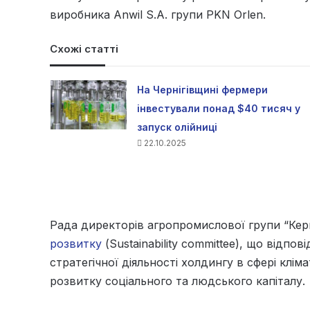
виробника Anwil S.A. групи PKN Orlen.
Схожі статті
На Чернігівщині фермери
інвестували понад $40 тисяч у
запуск олійниці
22.10.2025
Рада директорів агропромислової групи “Кер
розвитку
(Sustainability committee), що відпо
стратегічної діяльності холдингу в сфері клі
розвитку соціального та людського капіталу.