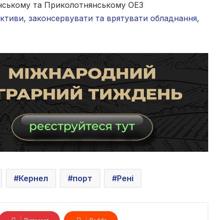
чанському та Приколотнянському ОЕЗ
ективи, законсервувати та врятувати обладнання,
Кернел
порт
Рені