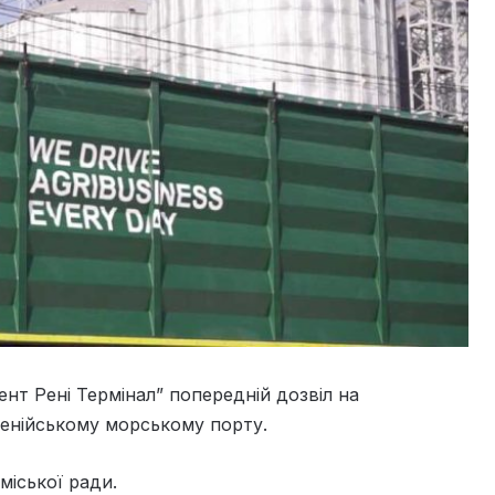
нт Рені Термінал” попередній дозвіл на
Ренійському морському порту.
міської ради.