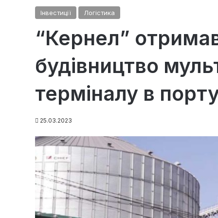
Інвестиції
Логістика
“Кернел” отримав
будівництво мул
терміналу в порту
25.03.2023