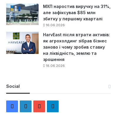
МХП наростив виручку на 31%,
але зафіксував $85 млн
збитку у першому кварталі
16.06.2026
HarvEast після втрати активів:
як агрохолдинг зібрав бізнес
заново і чому зробив ставку
на ліквідність, землю та
зрошення
18.06.2026
Social
F
L
Y
Т
a
i
o
е
c
n
u
л