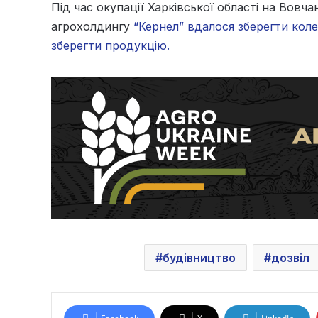
Під час окупації Харківської області на Вов
агрохолдингу
“Кернел” вдалося зберегти кол
зберегти продукцію.
будівництво
дозвіл