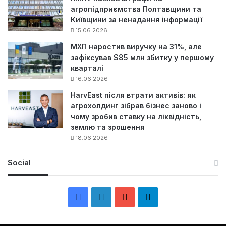
агропідприємства Полтавщини та
Київщини за ненадання інформації
15.06.2026
МХП наростив виручку на 31%, але
зафіксував $85 млн збитку у першому
кварталі
16.06.2026
HarvEast після втрати активів: як
агрохолдинг зібрав бізнес заново і
чому зробив ставку на ліквідність,
землю та зрошення
18.06.2026
Social
F
L
Y
Т
a
i
o
е