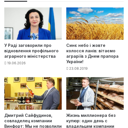
У Раді заговорили про
Синє небо і жовте
відновлення профільного
колосся ланів: вітаємо
аграрного міністерства
аграріїв з Днем прапора
України!
19.06.2026
23.08.2019
Дмитрий Сайфудинов,
Жизнь миллионера без
совладелец компании
купюр: один день с
Винфорт: Мы не позволили
владельцем компании