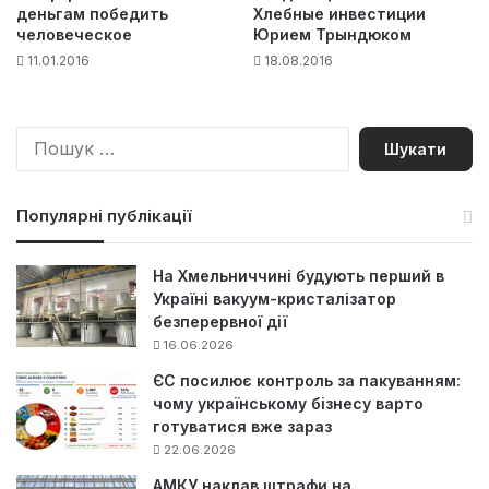
деньгам победить
Хлебные инвестиции
человеческое
Юрием Трындюком
11.01.2016
18.08.2016
П
о
ш
у
Популярні публікації
к
:
На Хмельниччині будують перший в
Україні вакуум-кристалізатор
безперервної дії
16.06.2026
ЄС посилює контроль за пакуванням:
чому українському бізнесу варто
готуватися вже зараз
22.06.2026
АМКУ наклав штрафи на