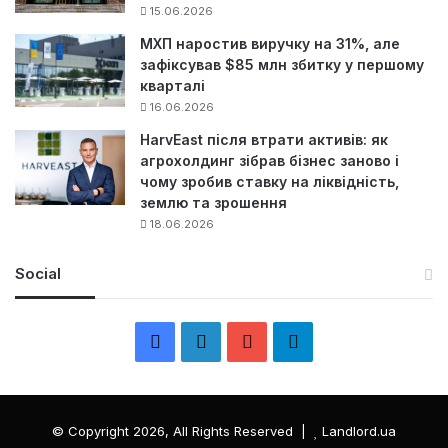
15.06.2026
МХП наростив виручку на 31%, але
зафіксував $85 млн збитку у першому
кварталі
16.06.2026
HarvEast після втрати активів: як
агрохолдинг зібрав бізнес заново і
чому зробив ставку на ліквідність,
землю та зрошення
18.06.2026
Social
F
L
Y
Т
a
i
o
е
c
n
u
л
© Copyright 2026, All Rights Reserved |
Landlord.ua