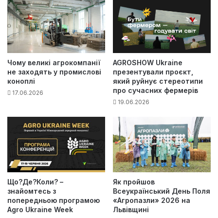
Чому великі агрокомпанії
AGROSHOW Ukraine
не заходять у промислові
презентували проєкт,
коноплі
який руйнує стереотипи
про сучасних фермерів
17.06.2026
19.06.2026
Що?Де?Коли? –
Як пройшов
знайомтесь з
Всеукраїнський День Поля
попередньою програмою
«Агропазли» 2026 на
Agro Ukraine Week
Львівщині