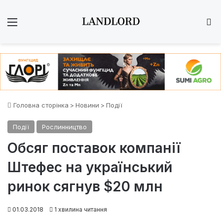
Меню
Ш
Головна сторінка
>
Новини
>
Події
Події
Рослинництво
Обсяг поставок компанії
Штефес на український
ринок сягнув $20 млн
01.03.2018
1 хвилина читання