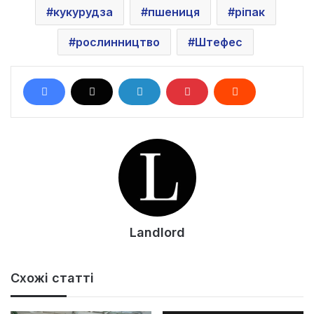
кукурудза
пшениця
ріпак
рослинництво
Штефес
Landlord
Схожі статті