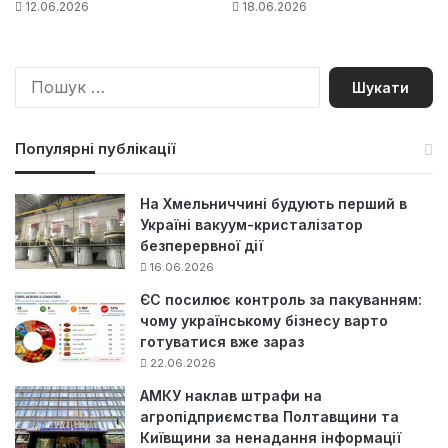
12.06.2026
18.06.2026
П
о
ш
у
Популярні публікації
к
:
На Хмельниччині будують перший в
Україні вакуум-кристалізатор
безперервної дії
16.06.2026
ЄС посилює контроль за пакуванням:
чому українському бізнесу варто
готуватися вже зараз
22.06.2026
АМКУ наклав штрафи на
агропідприємства Полтавщини та
Київщини за ненадання інформації