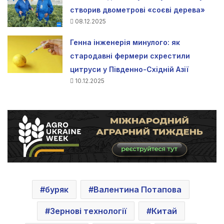
створив двометрові «соєві дерева»
08.12.2025
Генна інженерія минулого: як
стародавні фермери схрестили
цитруси у Південно-Східній Азії
10.12.2025
буряк
Валентина Потапова
Зернові технології
Китай