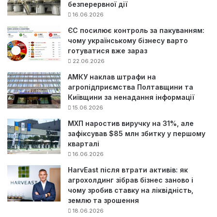
безперервної дії
16.06.2026
ЄС посилює контроль за пакуванням:
чому українському бізнесу варто
готуватися вже зараз
22.06.2026
АМКУ наклав штрафи на
агропідприємства Полтавщини та
Київщини за ненадання інформації
15.06.2026
МХП наростив виручку на 31%, але
зафіксував $85 млн збитку у першому
кварталі
16.06.2026
HarvEast після втрати активів: як
агрохолдинг зібрав бізнес заново і
чому зробив ставку на ліквідність,
землю та зрошення
18.06.2026