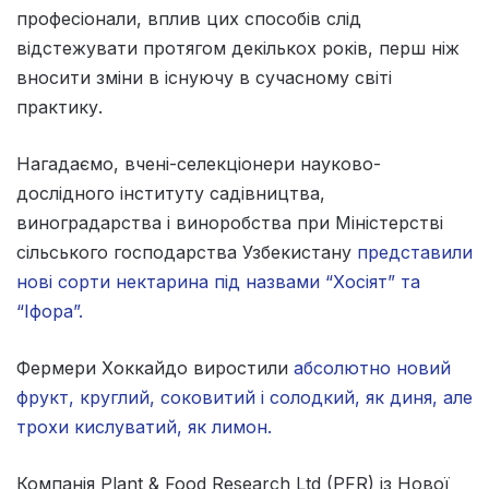
професіонали, вплив цих способів слід
відстежувати протягом декількох років, перш ніж
вносити зміни в існуючу в сучасному світі
практику.
Нагадаємо, вчені-селекціонери науково-
дослідного інституту садівництва,
виноградарства і виноробства при Міністерстві
сільського господарства Узбекистану
представили
нові сорти нектарина під назвами “Хосіят” та
“Іфора”.
Фермери Хоккайдо виростили
абсолютно новий
фрукт, круглий, соковитий і солодкий, як диня, але
трохи кислуватий, як лимон.
Компанія Plant & Food Research Ltd (PFR) із Нової