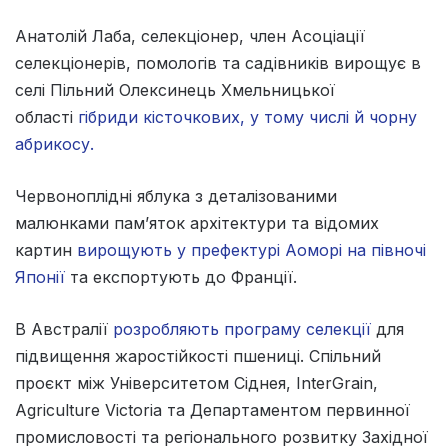
Анатолій Лаба, селекціонер, член Асоціації
селекціонерів, помологів та садівників вирощує в
селі Пільний Олексинець Хмельницької
області
гібриди кісточкових, у тому числі й чорну
абрикосу.
Червоноплідні яблука з деталізованими
малюнками пам’яток архітектури та відомих
картин
вирощують у префектурі Аоморі на півночі
Японії
та експортують до Франції.
В Австралії
розробляють програму селекції
для
підвищення жаростійкості пшениці. Cпільний
проєкт між Університетом Сіднея, InterGrain,
Agriculture Victoria та Департаментом первинної
промисловості та регіонального розвитку Західної