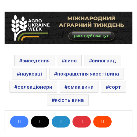
виведення
вино
виноград
науковці
покращення якості вина
селекціонери
смак вина
сорт
якість вина