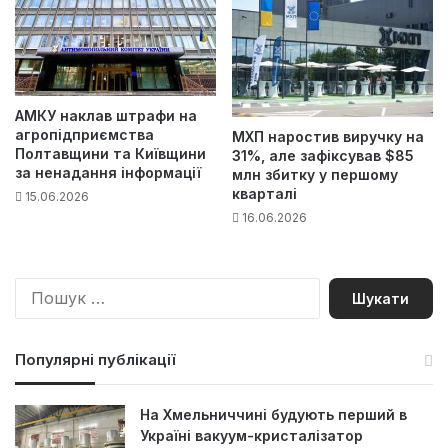
АМКУ наклав штрафи на
агропідприємства
МХП наростив виручку на
Полтавщини та Київщини
31%, але зафіксував $85
за ненадання інформації
млн збитку у першому
кварталі
15.06.2026
16.06.2026
П
о
ш
у
Популярні публікації
к
:
На Хмельниччині будують перший в
Україні вакуум-кристалізатор