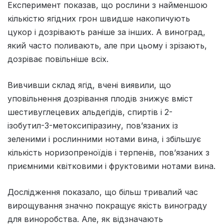
Експеримент показав, що рослини з найменшою
кількістю ягідних грон швидше накопичують
цукор і дозрівають раніше за інших. А виноград,
який часто поливають, але при цьому і зрізають,
дозріває повільніше всіх.
Вивчивши склад ягід, вчені виявили, що
уповільнення дозрівання плодів знижує вміст
шестивуглецевих альдегідів, спиртів і 2-
ізобутил-3-метоксипіразину, пов’язаних із
зеленими і рослинними нотами вина, і збільшує
кількість норизопреноїдів і терпенів, пов’язаних з
приємними квітковими і фруктовими нотами вина.
Дослідження показало, що більш тривалий час
вирощування значно покращує якість винограду
для виноробства. Але, як відзначають