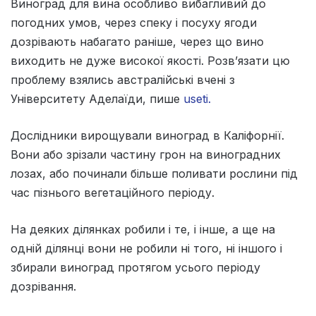
Виноград для вина особливо вибагливий до
погодних умов, через спеку і посуху ягоди
дозрівають набагато раніше, через що вино
виходить не дуже високої якості. Розв’язати цю
проблему взялись австралійські вчені з
Університету Аделаїди, пише
useti.
Дослідники вирощували виноград в Каліфорнії.
Вони або зрізали частину грон на виноградних
лозах, або починали більше поливати рослини під
час пізнього вегетаційного періоду.
На деяких ділянках робили і те, і інше, а ще на
одній ділянці вони не робили ні того, ні іншого і
збирали виноград протягом усього періоду
дозрівання.