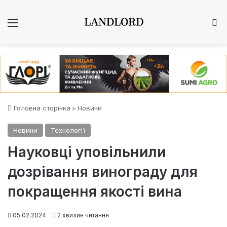
Меню
Ш
Головна сторінка
>
Новини
Новини
Технології
Науковці уповільнили
дозрівання винограду для
покращення якості вина
05.02.2024
2 хвилин читання