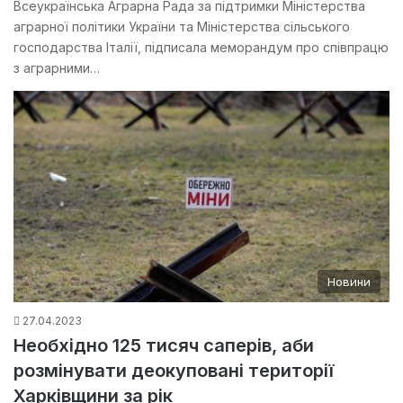
Всеукраїнська Аграрна Рада за підтримки Міністерства
аграрної політики України та Міністерства сільського
господарства Італії, підписала меморандум про співпрацю
з аграрними…
Новини
27.04.2023
Необхідно 125 тисяч саперів, аби
розмінувати деокуповані території
Харківщини за рік