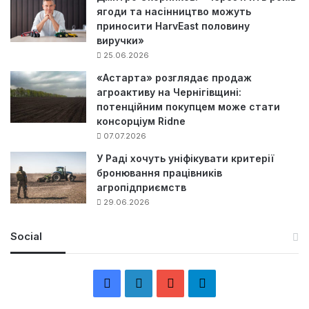
ягоди та насінництво можуть
приносити HarvEast половину
виручки»
25.06.2026
«Астарта» розглядає продаж
агроактиву на Чернігівщині:
потенційним покупцем може стати
консорціум Ridne
07.07.2026
У Раді хочуть уніфікувати критерії
бронювання працівників
агропідприємств
29.06.2026
Social
F
L
Y
Т