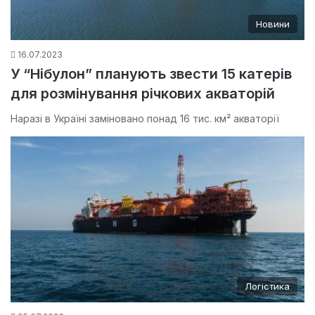
Новини
16.07.2023
У “Нібулон” планують звести 15 катерів
для розмінування річкових акваторій
Наразі в Україні заміновано понад 16 тис. км² акваторії
Логістика