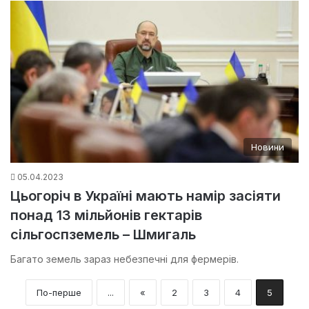
Новини
05.04.2023
Цьогоріч в Україні мають намір засіяти
понад 13 мільйонів гектарів
сільгоспземель – Шмигаль
Багато земель зараз небезпечні для фермерів.
По-перше
...
«
2
3
4
5