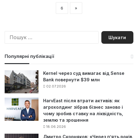
6
»
П
о
ш
у
Популярні публікації
к
:
Kernel через суд вимагає від Sense
Bank повернути $39 млн
02.07.2026
HarvEast після втрати активів: як
агрохолдинг зібрав бізнес заново і
чому зробив ставку на ліквідність,
землю та зрошення
18.06.2026
Дмитро Скорняков: «Через п’ять років