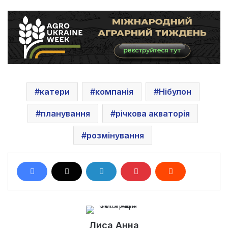
катери
компанія
Нібулон
планування
річкова акваторія
розмінування
Лиса Анна