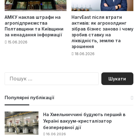
АМКУ наклав штрафи на
HarvEast після втрати
агропідприємства
активів: як агрохолдинг
Полтавщини та Київщини
зібрав бізнес заново і чому
за ненадання інформації
зробив ставку на
ліквідність, землю та
15.06.2026
зрошення
18.06.2026
П
о
ш
у
Популярні публікації
к
:
На Хмельниччині будують перший в
Україні вакуум-кристалізатор
безперервної дії
16.06.2026