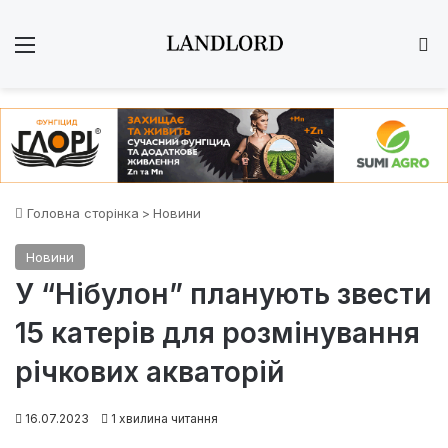
Меню
Ш
Головна сторінка
>
Новини
Новини
У “Нібулон” планують звести
15 катерів для розмінування
річкових акваторій
16.07.2023
1 хвилина читання