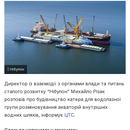
Нібулон
Директор із взаємодії з органами влади та питань
сталого розвитку “Нібулон” Михайло Різак
розповів про будівництво катера для водолазної
групи розміновування акваторій внутрішніх
водних шляхів, інформує
ЦТС
.
Стеж за новинами у зручному