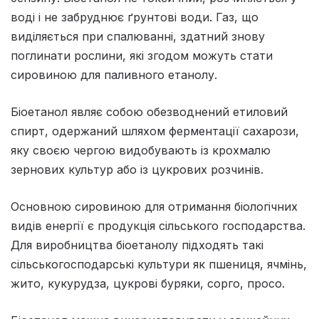
воді і не забруднює ґрунтові води. Газ, що
виділяється при спалюванні, здатний знову
поглинати рослини, які згодом можуть стати
сировиною для паливного етанолу.
Біоетанол являє собою обезводнений етиловий
спирт, одержаний шляхом ферментації сахарози,
яку своєю чергою видобувають із крохмалю
зернових культур або із цукрових розчинів.
Основною сировиною для отримання біологічних
видів енергії є продукція сільського господарства.
Для виробництва біоетанолу підходять такі
сільськогосподарські культури як пшениця, ячмінь,
жито, кукурудза, цукрові буряки, сорго, просо.