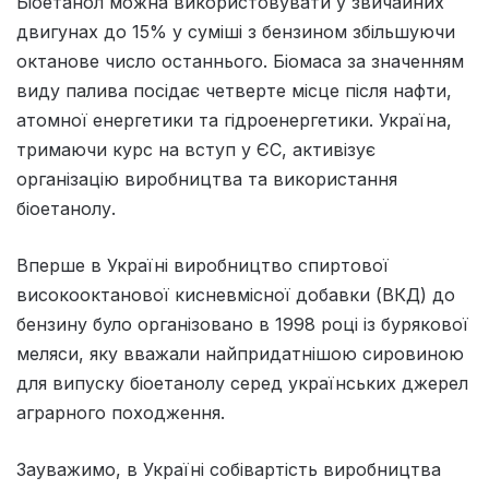
Біоетанол можна використовувати у звичайних
двигунах до 15% у суміші з бензином збільшуючи
октанове число останнього. Біомаса за значенням
виду палива посідає четверте місце після нафти,
атомної енергетики та гідроенергетики. Україна,
тримаючи курс на вступ у ЄС, активізує
організацію виробництва та використання
біоетанолу.
Вперше в Україні виробництво спиртової
високооктанової кисневмісної добавки (ВКД) до
бензину було організовано в 1998 році із бурякової
меляси, яку вважали найпридатнішою сировиною
для випуску біоетанолу серед українських джерел
аграрного походження.
Зауважимо, в Україні собівартість виробництва