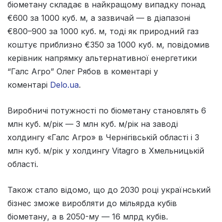
біометану складає в найкращому випадку понад
€600 за 1000 куб. м, а зазвичай — в діапазоні
€800–900 за 1000 куб. м, тоді як природний газ
коштує приблизно €350 за 1000 куб. м, повідомив
керівник напрямку альтернативної енергетики
“Галс Агро” Олег Рябов в коментарі у
коментарі
Delo.ua
.
Виробничі потужності по біометану становлять 6
млн куб. м/рік — 3 млн куб. м/рік на заводі
холдингу «Галс Агро» в Чернігівській області і 3
млн куб. м/рік у холдингу Vitagro в Хмельницькій
області.
Також стало відомо, що до 2030 році український
бізнес зможе виробляти до мільярда кубів
біометану, а в 2050-му — 16 млрд кубів.