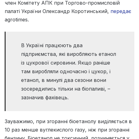
член Комітету АПК при Торгово-промисловій
палаті України Олександр Коротинський,
передає
agrotimes.
В Україні працюють два
підприємства, які виробляють етанол
із цукрової сировини. Якщо раніше
там виробляли одночасно і цукор, і
етанол, в минулі два сезони вони
зосередились тільки на біопаливі, –
зазначив фахівець.
Зауважимо, при згоранні біоетанолу виділяється в
10 раз менше вуглекислого газу, ніж при згоранні
бензину. Біоетанол не токсичний, розчиняється у