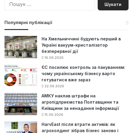
П
о
ш
у
Популярні публікації
к
:
На Хмельниччині будують перший в
Україні вакуум-кристалізатор
безперервної дії
16.06.2026
ЄС посилює контроль за пакуванням:
чому українському бізнесу варто
готуватися вже зараз
22.06.2026
АМКУ наклав штрафи на
агропідприємства Полтавщини та
Київщини за ненадання інформації
15.06.2026
HarvEast після втрати активів: як
агрохолдинг зібрав бізнес заново і