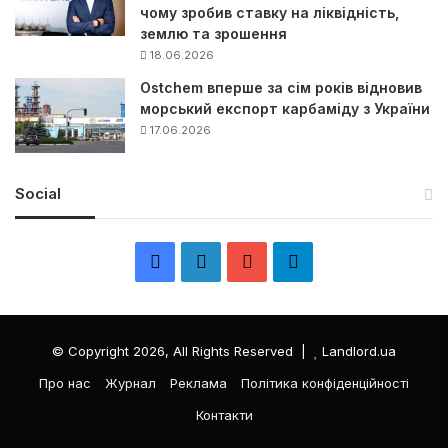
чому зробив ставку на ліквідність,
землю та зрошення
18.06.2026
Ostchem вперше за сім років відновив
морський експорт карбаміду з України
17.06.2026
Social
F
L
Y
Т
a
i
o
е
c
n
u
л
© Copyright 2026, All Rights Reserved |
Landlord.ua
e
k
T
е
Про нас
Журнал
Реклама
Політика конфіденційності
Контакти
b
e
u
г