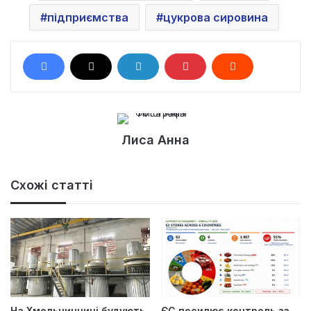
підприємства
цукрова сировина
Лиса Анна
Схожі статті
На Хмельниччині будують
ЄС посилює контроль за