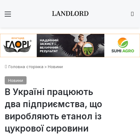
Меню
Ш
Головна сторінка
>
Новини
Новини
В Україні працюють
два підприємства, що
виробляють етанол із
цукрової сировини