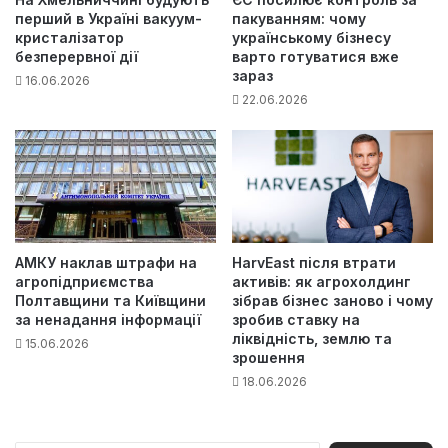
перший в Україні вакуум-
пакуванням: чому
кристалізатор
українському бізнесу
безперервної дії
варто готуватися вже
зараз
16.06.2026
22.06.2026
АМКУ наклав штрафи на
HarvEast після втрати
агропідприємства
активів: як агрохолдинг
Полтавщини та Київщини
зібрав бізнес заново і чому
за ненадання інформації
зробив ставку на
ліквідність, землю та
15.06.2026
зрошення
18.06.2026