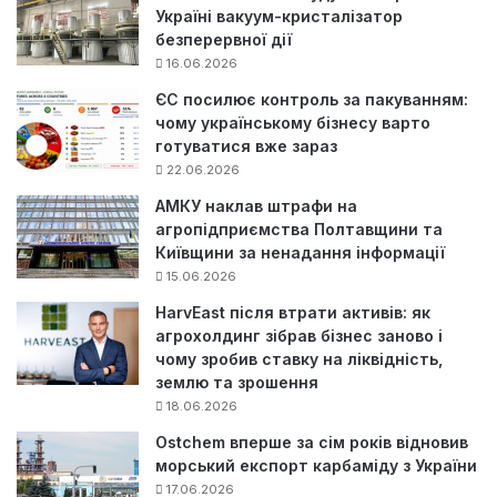
Україні вакуум-кристалізатор
безперервної дії
16.06.2026
ЄС посилює контроль за пакуванням:
чому українському бізнесу варто
готуватися вже зараз
22.06.2026
АМКУ наклав штрафи на
агропідприємства Полтавщини та
Київщини за ненадання інформації
15.06.2026
HarvEast після втрати активів: як
агрохолдинг зібрав бізнес заново і
чому зробив ставку на ліквідність,
землю та зрошення
18.06.2026
Ostchem вперше за сім років відновив
морський експорт карбаміду з України
17.06.2026