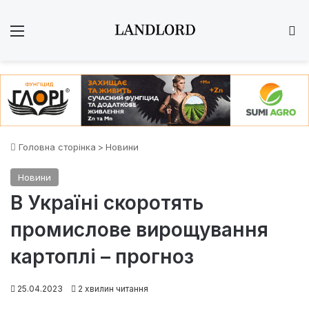
Меню
Ш
Головна сторінка
>
Новини
Новини
В Україні скоротять
промислове вирощування
картоплі – прогноз
25.04.2023
2 хвилин читання