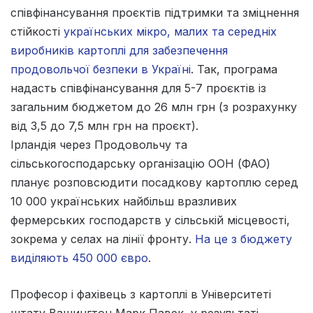
співфінансування проєктів підтримки та зміцнення
стійкості
українських мікро, малих та середніх
виробників картоплі для забезпечення
продовольчої безпеки в Україні
. Так, програма
надасть співфінансування для 5-7 проєктів із
загальним бюджетом до 26 млн грн (з розрахунку
від 3,5 до 7,5 млн грн на проєкт).
Ірландія через Продовольчу та
сільськогосподарську організацію ООН (ФАО)
планує розповсюдити посадкову картоплю серед
10 000 українських найбільш вразливих
фермерських господарств у сільській місцевості,
зокрема у селах на лінії фронту.
На це з бюджету
виділяють 450 000 євро
.
Професор і фахівець з картоплі в Університеті
штату Вашингтон Марк Павек, у результаті