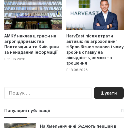
АМКУ наклав штрафи на
HarvEast після втрати
агропідприємства
активів: як агрохолдинг
Полтавщини та Київщини
зібрав бізнес заново і чому
за ненадання інформації
зробив ставку на
ліквідність, землю та
15.06.2026
зрошення
18.06.2026
П
о
ш
у
Популярні публікації
к
:
На Хмельниччині будують перший в