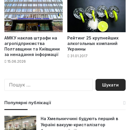
АМКУ наклав штрафи на
Рейтинг 25 крупнейших
агропідприємства
алкогольных компаний
Полтавщини та Київщини
Украины
за ненадання інформації
31.01.2017
15.06.2026
П
о
ш
у
Популярні публікації
к
:
На Хмельниччині будують перший в
Україні вакуум-кристалізатор