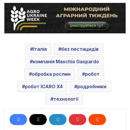
Італія
без пестицидів
компанія Maschio Gaspardo
обробка рослин
робот
робот ICARO X4
родробники
технології