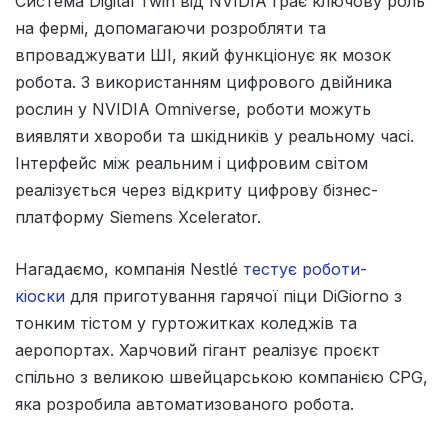
Система Digital Twin від NVIDIA грає ключову роль
на фермі, допомагаючи розробляти та
впроваджувати ШІ, який функціонує як мозок
робота. З використанням цифрового двійника
рослин у NVIDIA Omniverse, роботи можуть
виявляти хвороби та шкідників у реальному часі.
Інтерфейс між реальним і цифровим світом
реалізується через відкриту цифрову бізнес-
платформу Siemens Xcelerator.
Нагадаємо, компанія Nestlé
тестує роботи-
кіоски
для приготування гарячої піци DiGiorno з
тонким тістом у гуртожитках коледжів та
аеропортах. Харчовий гігант реалізує проєкт
спільно з великою швейцарською компанією CPG,
яка розробила автоматизованого робота.