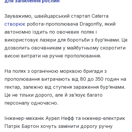
для запилення рослин
Зауважимо, швейцарський стартап Caterra
створює
робота-прополювача Dragonfly, який
автономно їздить по овочевих полях і
використовує лазери для боротьби з бур’янами. Це
дозволить овочівникам у майбутньому скоротити
високі витрати на ручне прополювання.
На полях з органічною морквою бригади з
прополювання витрачають від 80 до 350 годин на
гектар, залежно від ступеня зараження бур’янами.
Це не тільки дорого, але й зв’язує багато
персоналу одночасно.
Інженер-механік Аурел Нефф та інженер-електрик
Патрік Бартон хочуть замінити дорогу ручну