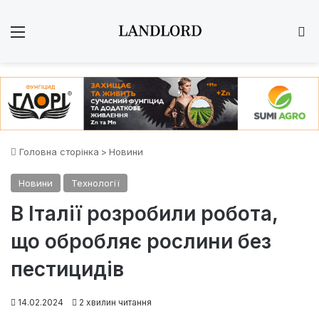
Меню
Ш
Головна сторінка
>
Новини
Новини
Технології
В Італії розробили робота,
що обробляє рослини без
пестицидів
14.02.2024
2 хвилин читання