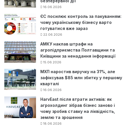
безперервної дії
16.06.2026
ЄС посилює контроль за пакуванням:
чому українському бізнесу варто
готуватися вже зараз
22.06.2026
АМКУ наклав штрафи на
агропідприємства Полтавщини та
Київщини за ненадання інформації
15.06.2026
МХП наростив виручку на 31%, але
зафіксував $85 млн збитку у першому
кварталі
16.06.2026
HarvEast після втрати активів: як
агрохолдинг зібрав бізнес заново і
чому зробив ставку на ліквідність,
землю та зрошення
18.06.2026