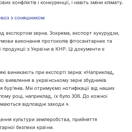
вих конфліктів і конкуренції, і навіть зміни клімату.
овоз з соняшником
ред експортом зерна. Зокрема, експорт кукурудзи,
умови виконання протоколів фітосанітарних та
 продукції з України в КНР. Ці документи є
 які виникають при експорті зерна: «Наприклад,
 виявлення в українському зерні збудників
ння бур’янів. Ми отримуємо нотифікації від наших
улому році, наприклад, їх було 306. До кожної
маються відповідні заходи ».
щення культури землеробства, прийняття
тарної безпеки країни.