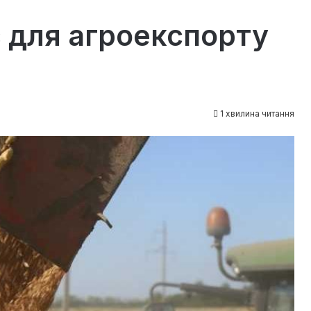
є для агроекспорту
1 хвилина читання