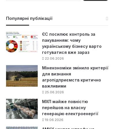
ш
у
к
Популярні публікації
:
ЄС посилює контроль за
пакуванням: чому
українському бізнесу варто
готуватися вже зараз
22.06.2026
Мінекономіки змінило критерії
для визнання
агропідприємств критично
важливими
25.06.2026
МХП майже повністю
перейшов на власну
генерацію електроенергії
19.06.2026