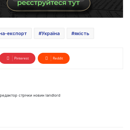
їна-експорт
Україна
якість
Pinterest
Reddit
редактор стрічки новин landlord