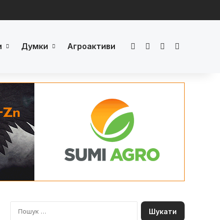
и
Думки
Агроактиви
Facebook
LinkedIn
YouTube
Телеграм
П
о