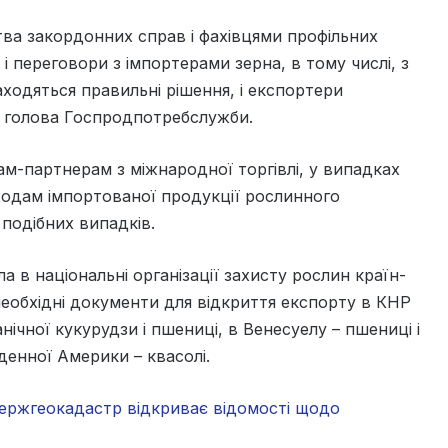
ства закордонних справ і фахівцями профільних
і переговори з імпортерами зерна, в тому числі, з
находяться правильні рішення, і експортери
а голова Госпродпотребслужби.
м-партнерам з міжнародної торгівлі, у випадках
ходам імпортованої продукції рослинного
подібних випадків.
 в національні організації захисту рослин країн-
 необхідні документи для відкриття експорту в КНР
анічної кукурудзи і пшениці, в Венесуелу – пшениці і
вденної Америки – квасолі.
ержгеокадастр відкриває відомості щодо