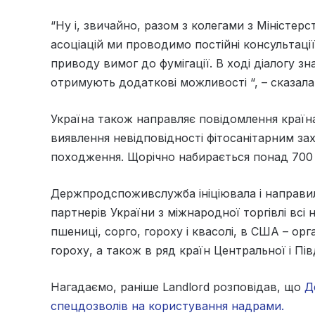
“Ну і, звичайно, разом з колегами з Міністер
асоціацій ми проводимо постійні консультації 
приводу вимог до фумігації. В ході діалогу з
отримують додаткові можливості “, – сказал
Україна також направляє повідомлення країна
виявлення невідповідності фітосанітарним за
походження. Щорічно набирається понад 700 
Держпродспоживслужба ініціювала і направила
партнерів України з міжнародної торгівлі всі
пшениці, сорго, гороху і квасолі, в США – орг
гороху, а також в ряд країн Центральної і Пі
Нагадаємо, раніше Landlord розповідав, що
Д
спецдозволів на користування надрами.