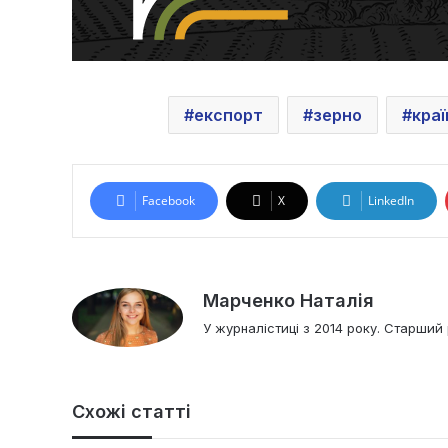
експорт
зерно
кра
Facebook
X
LinkedIn
Марченко Наталія
У журналістиці з 2014 року. Старший 
Схожі статті