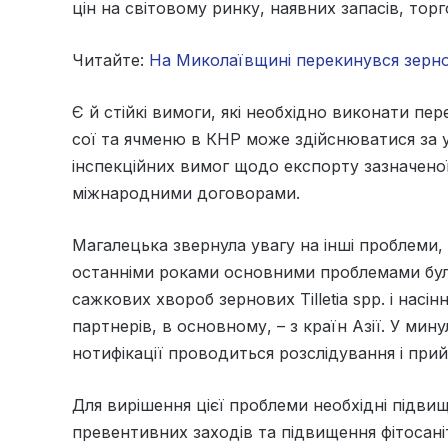
цін на світовому ринку, наявних запасів, торго
Читайте:
На Миколаївщині перекинувся зерн
Є й стійкі вимоги, які необхідно виконати пе
сої та ячменю в КНР може здійснюватися за 
інспекційних вимог щодо експорту зазначеної
міжнародними договорами.
Магалецька звернула увагу на інші проблеми,
останніми роками основними проблемами було
сажкових хвороб зернових Tilletia spp. і насі
партнерів, в основному, – з країн Азії. У мин
нотифікації проводиться розслідування і прий
Для вирішення цієї проблеми необхідні підви
превентивних заходів та підвищення фітосані