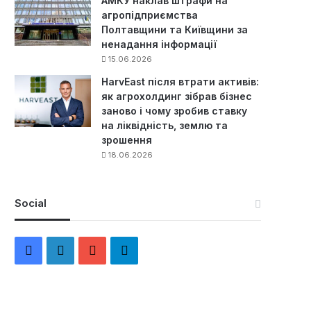
АМКУ наклав штрафи на
агропідприємства
Полтавщини та Київщини за
ненадання інформації
15.06.2026
HarvEast після втрати активів:
як агрохолдинг зібрав бізнес
заново і чому зробив ставку
на ліквідність, землю та
зрошення
18.06.2026
Social
F
L
Y
Т
a
i
o
е
c
n
u
л