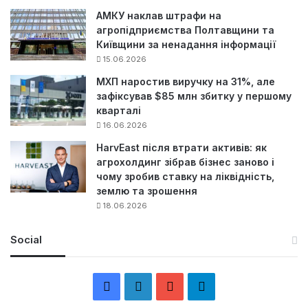
АМКУ наклав штрафи на
агропідприємства Полтавщини та
Київщини за ненадання інформації
15.06.2026
МХП наростив виручку на 31%, але
зафіксував $85 млн збитку у першому
кварталі
16.06.2026
HarvEast після втрати активів: як
агрохолдинг зібрав бізнес заново і
чому зробив ставку на ліквідність,
землю та зрошення
18.06.2026
Social
F
L
Y
Т