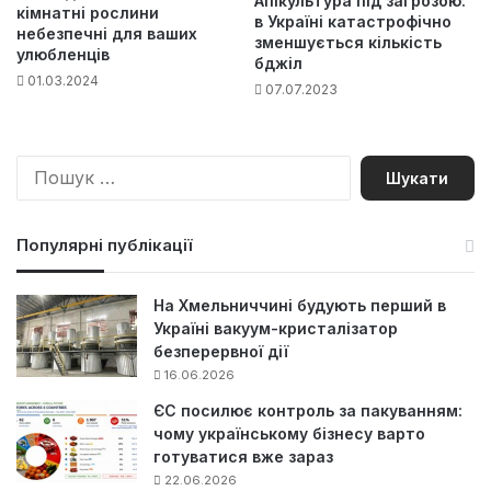
Апікультура під загрозою:
кімнатні рослини
в Україні катастрофічно
небезпечні для ваших
зменшується кількість
улюбленців
бджіл
01.03.2024
07.07.2023
П
о
ш
у
Популярні публікації
к
:
На Хмельниччині будують перший в
Україні вакуум-кристалізатор
безперервної дії
16.06.2026
ЄС посилює контроль за пакуванням:
чому українському бізнесу варто
готуватися вже зараз
22.06.2026