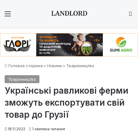
Меню
Ш
Головна сторінка
>
Новини
>
Тваринництво
Тваринництво
Українські равликові ферми
зможуть експортувати свій
товар до Грузії
18.11.2022
1 хвилина читання