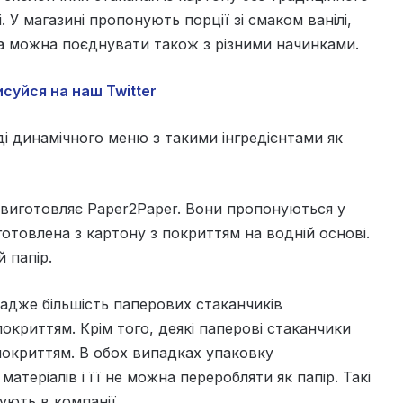
 У магазині пропонують порції зі смаком ванілі,
са можна поєднувати також з різними начинками.
суйся на наш Twitter
і динамічного меню з такими інгредієнтами як
 виготовляє Paper2Paper. Вони пропонуються у
готовлена ​​з картону з покриттям на водній основі.
 папір.
 адже більшість паперових стаканчиків
окриттям. Крім того, деякі паперові стаканчики
покриттям. В обох випадках упаковку
атеріалів і її не можна переробляти як папір. Такі
ують в компанії.