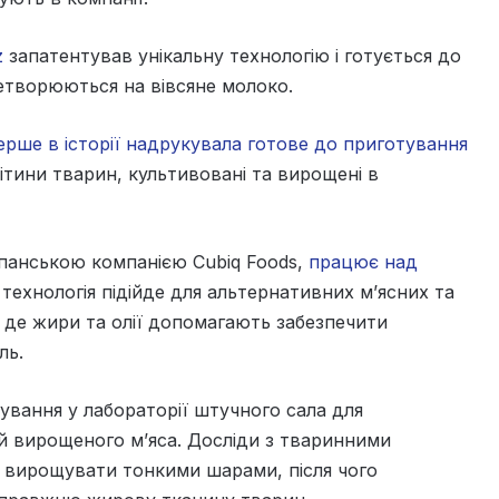
z
запатентував унікальну технологію і готується до
еретворюються на вівсяне молоко.
перше в історії надрукувала готове до приготування
ітини тварин, культивовані та вирощені в
 іспанською компанією Cubiq Foods,
працює над
технологія підійде для альтернативних м’ясних та
де жири та олії допомагають забезпечити
ль.
вання у лабораторії штучного сала для
й вирощеного м’яса. Досліди з тваринними
 вирощувати тонкими шарами, після чого