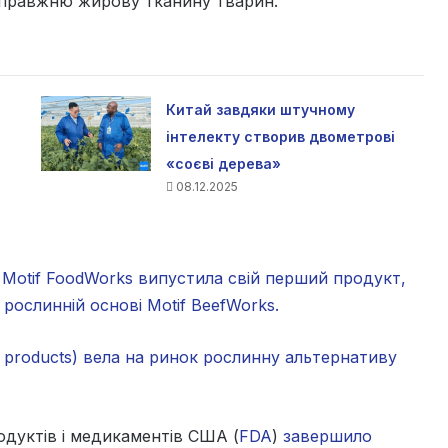
 справжню жирову тканину тварин.
Китай завдяки штучному
інтелекту створив двометрові
«соєві дерева»
08.12.2025
я
Motif FoodWorks випустила свій перший продукт,
рослинній основі Motif BeefWorks.
d products) вела на ринок рослинну альтернативу
одуктів і медикаментів США (
FDA
)
завершило