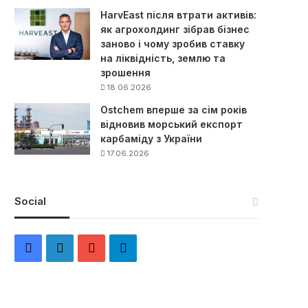
HarvEast після втрати активів:
як агрохолдинг зібрав бізнес
заново і чому зробив ставку
на ліквідність, землю та
зрошення
18.06.2026
Ostchem вперше за сім років
відновив морський експорт
карбаміду з України
17.06.2026
Social
F
L
Y
Т
a
i
o
е
c
n
u
л