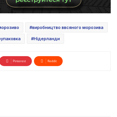
морозиво
виробництво ввсяного морозива
оупаковка
Нідерланди
Pinterest
Reddit