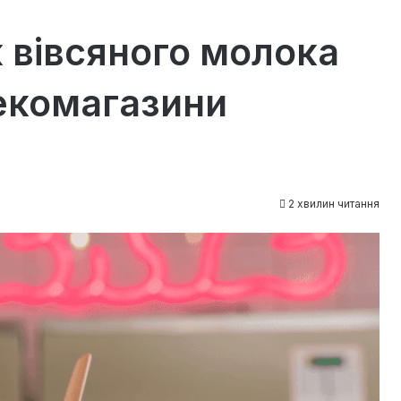
 вівсяного молока
 екомагазини
2 хвилин читання