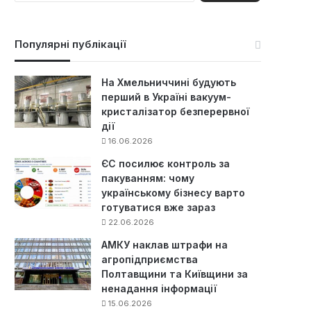
ш
у
к
Популярні публікації
:
На Хмельниччині будують
перший в Україні вакуум-
кристалізатор безперервної
дії
16.06.2026
ЄС посилює контроль за
пакуванням: чому
українському бізнесу варто
готуватися вже зараз
22.06.2026
АМКУ наклав штрафи на
агропідприємства
Полтавщини та Київщини за
ненадання інформації
15.06.2026