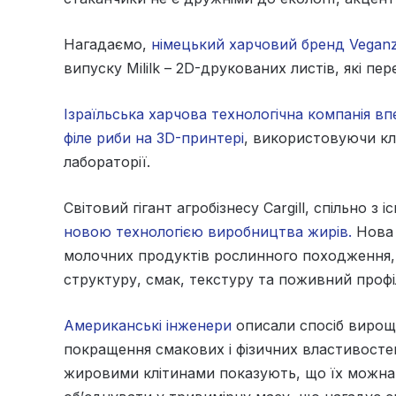
Нагадаємо,
німецький харчовий бренд Vegan
випуску Mililk – 2D-друкованих листів, які п
Ізраїльська харчова технологічна компанія в
філе риби на 3D-принтері
, використовуючи кл
лабораторії.
Світовий гігант агробізнесу Cargill, спільно з
новою технологією виробництва жирів.
Нова 
молочних продуктів рослинного походження, 
структуру, смак, текстуру та поживний профі
Американські інженери
описали спосіб вирощу
покращення смакових і фізичних властивосте
жировими клітинами показують, що їх можна