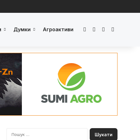
и
Думки
Агроактиви
Facebook
LinkedIn
YouTube
Телеграм
П
о