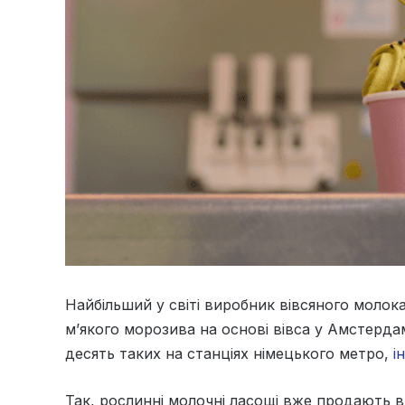
Найбільший у світі виробник вівсяного молок
м’якого морозива на основі вівса у Амстердам
десять таких на станціях німецького метро,
і
Так, рослинні молочні ласощі вже продають в 