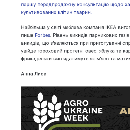
першу передпродажну консультацію щодо хар
культивованих клітин тварин.
Найбільша у світі меблева компанія IKEA виг
пише
Forbes
. Рівень викидів парникових газі
викидів, що з’являються при приготуванні сп
увійде гороховий протеїн, овес, яблука та кар
фрикадельки виглядатимуть як м’ясо та мати
Анна Лиса