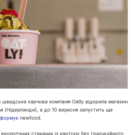
а шведська харчова компанія Oatly відкрила магазин
і (Нідерланди), а до 10 вересня запустить ще
нформує
newfood.
екологічних стаканах із картону без традиційного