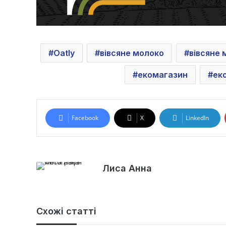
Oatly
вівсяне молоко
вівсяне 
екомагазин
ек
Facebook
X
LinkedIn
Лиса Анна
Схожі статті