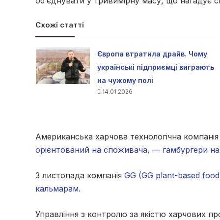
об’єднувати у тривимірну масу, що нагадує
Схожі статті
Європа втратила драйв. Чому
українські підприємці виграють
на чужому полі
14.01.2026
Американська харчова технологічна компані
орієнтований на споживача, — гамбургери на 
З листопада компанія
GG (GG plant-based foo
кальмарам.
Управління з контролю за якістю харчових пр