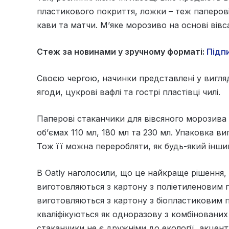
пластикового покриття, ложки – теж паперові.
кави та матчи. М’яке морозиво на основі вів
Стеж за новинами у зручному форматі:
Підпи
Своєю чергою, начинки представлені у вигляд
ягоди, цукрові вафлі та гострі пластівці чилі.
Паперові стаканчики для вівсяного морозива
об’ємах 110 мл, 180 мл та 230 мл. Упаковка ви
Тож її можна переробляти, як будь-який інший
В Oatly наголосили, що це найкраще рішення,
виготовляються з картону з поліетиленовим п
виготовляються з картону з біопластиковим 
кваліфікуються як одноразову з комбінованих м
стаканчики не є дружніми до екології, акцент