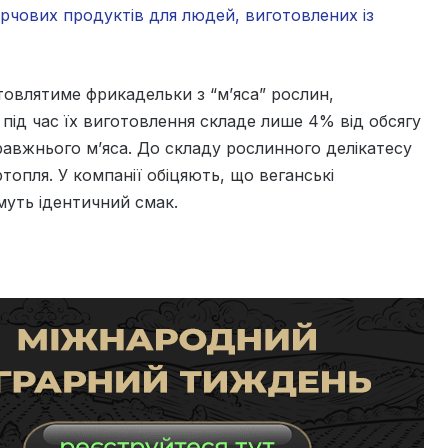
чових продуктів для людей, виготовлених із
отовлятиме фрикадельки з “м’яса” рослин,
в під час їх виготовлення складе лише 4% від обсягу
равжнього м’яса. До складу рослинного делікатесу
топля. У компанії обіцяють, що веганські
муть ідентичний смак.