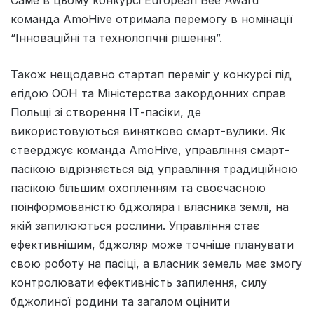
Саме в цьому конкурсі European Bee Award
команда AmoHive отримала перемогу в номінації
“Інноваційні та технологічні рішення”.
Також нещодавно стартап переміг у конкурсі під
егідою ООН та Міністерства закордонних справ
Польщі зі створення ІТ-пасіки, де
використовуються винятково смарт-вулики. Як
стверджує команда AmoHive, управління смарт-
пасікою відрізняється від управління традиційною
пасікою більшим охопленням та своєчасною
поінформованістю бджоляра і власника землі, на
якій запилюються рослини. Управління стає
ефективнішим, бджоляр може точніше планувати
свою роботу на пасіці, а власник земель має змогу
контролювати ефективність запилення, силу
бджолиної родини та загалом оцінити