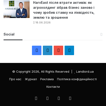
HarvEast після втрати активів: як
агрохолдинг зібрав бізнес заново і
чому зробив ставку на ліквідність,
землю та зрошення
18.06.2026
Social
F
L
Y
Т
a
i
o
е
c
n
u
л
© Copyright 2026, All Rights Reserved |
Landlord.ua
e
k
T
е
Про нас
Журнал
Реклама
Політика конфіденційності
Контакти
b
e
u
г
o
d
b
р
Facebook
LinkedIn
YouTube
Телеграма