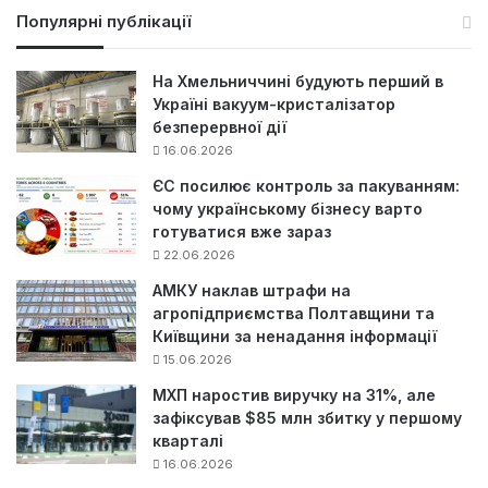
у
Популярні публікації
к
:
На Хмельниччині будують перший в
Україні вакуум-кристалізатор
безперервної дії
16.06.2026
ЄС посилює контроль за пакуванням:
чому українському бізнесу варто
готуватися вже зараз
22.06.2026
АМКУ наклав штрафи на
агропідприємства Полтавщини та
Київщини за ненадання інформації
15.06.2026
МХП наростив виручку на 31%, але
зафіксував $85 млн збитку у першому
кварталі
16.06.2026