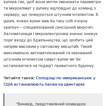
вулика так, щоб вони могли змінювати параметри
та мікроклімат у вулику відповідно до команд з
серверу, що генеруються штучним інтелектом. В
ідеалі, кожен вулик мав би таку собі «чорну
крапку» – спеціалізований сенсорний мікрочіп.
Автоматизація і мікроелектроніка значно знижує
поріг входу до бджільництва, що зробить цей
напрям масовим у світовому масштабі. Такий
максимально автоматизований та керований
штучним інтелектом смарт-вулик міг би
інсталюватися на подвір’ї приватного будинку.
Читайте також:
Солодощі по-американськи: у
США встановлюють пасіки на цвинтарях
“Винахід, представлений командою