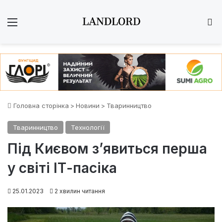
Меню
Ш
Головна сторінка
>
Новини
>
Тваринництво
Тваринництво
Технології
Під Києвом з’явиться перша
у світі ІТ-пасіка
25.01.2023
2 хвилин читання