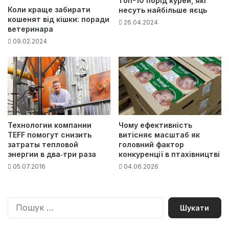
топ-10 порід курей, які
Коли краще забирати
несуть найбільше яєць
кошенят від кішки: поради
26.04.2024
ветеринара
09.02.2024
Технологии компании
Чому ефективність
TEFF помогут снизить
витісняє масштаб як
затраты тепловой
головний фактор
энергии в два‑три раза
конкуренції в птахівництві
05.07.2016
04.06.2026
П
о
ш