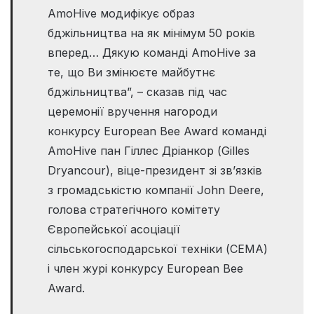
AmoHive модифікує образ
бджільництва на як мінімум 50 років
вперед… Дякую команді AmoHive за
те, що Ви змінюєте майбутнє
бджільництва”, – сказав під час
церемонії вручення нагороди
конкурсу European Bee Award команді
AmoHive пан Гіллес Дріанкор (Gilles
Dryancour), віце-президент зі зв’язків
з громадськістю компанії John Deere,
голова стратегічного комітету
Європейської асоціації
сільськогосподарської техніки (CEMA)
і член журі конкурсу European Bee
Award.