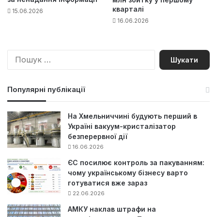
кварталі
15.06.2026
16.06.2026
П
о
ш
у
Популярні публікації
к
:
На Хмельниччині будують перший в
Україні вакуум-кристалізатор
безперервної дії
16.06.2026
ЄС посилює контроль за пакуванням:
чому українському бізнесу варто
готуватися вже зараз
22.06.2026
АМКУ наклав штрафи на