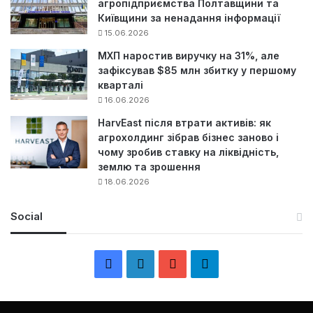
агропідприємства Полтавщини та
Київщини за ненадання інформації
15.06.2026
МХП наростив виручку на 31%, але
зафіксував $85 млн збитку у першому
кварталі
16.06.2026
HarvEast після втрати активів: як
агрохолдинг зібрав бізнес заново і
чому зробив ставку на ліквідність,
землю та зрошення
18.06.2026
Social
F
L
Y
Т
a
i
o
е