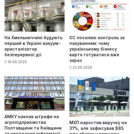
На Хмельниччині будують
ЄС посилює контроль за
перший в Україні вакуум-
пакуванням: чому
кристалізатор
українському бізнесу
безперервної дії
варто готуватися вже
зараз
16.06.2026
22.06.2026
АМКУ наклав штрафи на
агропідприємства
МХП наростив виручку на
Полтавщини та Київщини
31%, але зафіксував $85
за ненадання інформації
млн збитку у першому