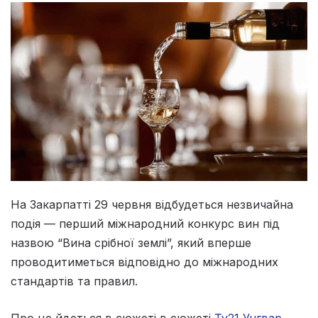
На Закарпатті 29 червня відбудеться незвичайна
подія — перший міжнародний конкурс вин під
назвою “Вина срібної землі”, який вперше
проводитиметься відповідно до міжнародних
стандартів та правил.
Про це йдеться в сюжеті в сюжеті
Tv21 Унгвар
.