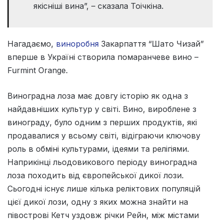
якісніші вина”, – сказала Тоічкіна.
Нагадаємо,
виноробня
Закарпаття “Шато Чизай”
вперше в Україні створила помаранчеве вино –
Furmint Orange.
Виноградна лоза має довгу історію як одна з
найдавніших культур у світі. Вино, вироблене з
винограду, було одним з перших продуктів, які
продавалися у всьому світі, відіграючи ключову
роль в обміні культурами, ідеями та релігіями.
Наприкінці льодовикового періоду виноградна
лоза походить від європейської дикої лози.
Сьогодні існує лише кілька реліктових популяцій
цієї дикої лози, одну з яких можна знайти на
півострові Кетч уздовж річки Рейн, між містами