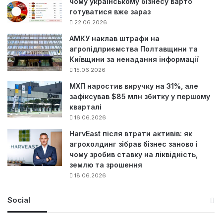
чому українському бізнесу варто
готуватися вже зараз
22.06.2026
АМКУ наклав штрафи на
агропідприємства Полтавщини та
Київщини за ненадання інформації
15.06.2026
МХП наростив виручку на 31%, але
зафіксував $85 млн збитку у першому
кварталі
16.06.2026
HarvEast після втрати активів: як
агрохолдинг зібрав бізнес заново і
чому зробив ставку на ліквідність,
землю та зрошення
18.06.2026
Social