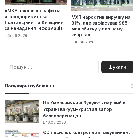
АМКУ наклав штрафи на
агропідприємства
МХП наростив виручку на
Полтавщини та Київщини
31%, але зафіксував $85
за ненадання інформації
млн збитку у першому
кварталі
15.06.2026
16.06.2026
П
о
ш
у
Популярні публікації
к
:
На Хмельниччині будують перший в
Україні вакуум-кристалізатор
безперервної дії
16.06.2026
ЄС посилює контроль за пакуванням: