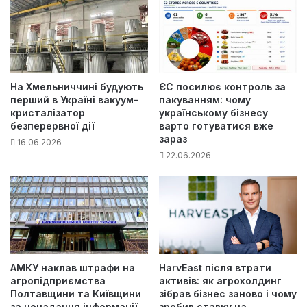
На Хмельниччині будують
ЄС посилює контроль за
перший в Україні вакуум-
пакуванням: чому
кристалізатор
українському бізнесу
безперервної дії
варто готуватися вже
зараз
16.06.2026
22.06.2026
АМКУ наклав штрафи на
HarvEast після втрати
агропідприємства
активів: як агрохолдинг
Полтавщини та Київщини
зібрав бізнес заново і чому
за ненадання інформації
зробив ставку на