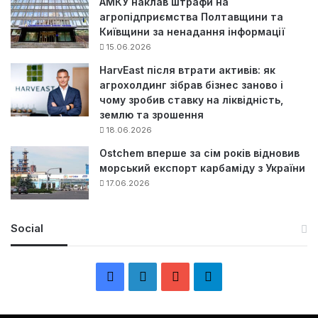
АМКУ наклав штрафи на
агропідприємства Полтавщини та
Київщини за ненадання інформації
15.06.2026
HarvEast після втрати активів: як
агрохолдинг зібрав бізнес заново і
чому зробив ставку на ліквідність,
землю та зрошення
18.06.2026
Ostchem вперше за сім років відновив
морський експорт карбаміду з України
17.06.2026
Social
F
L
Y
Т
a
i
o
е