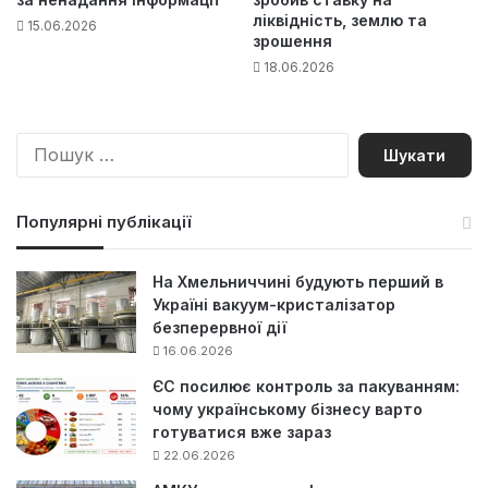
ліквідність, землю та
15.06.2026
зрошення
18.06.2026
П
о
ш
у
Популярні публікації
к
:
На Хмельниччині будують перший в
Україні вакуум-кристалізатор
безперервної дії
16.06.2026
ЄС посилює контроль за пакуванням:
чому українському бізнесу варто
готуватися вже зараз
22.06.2026