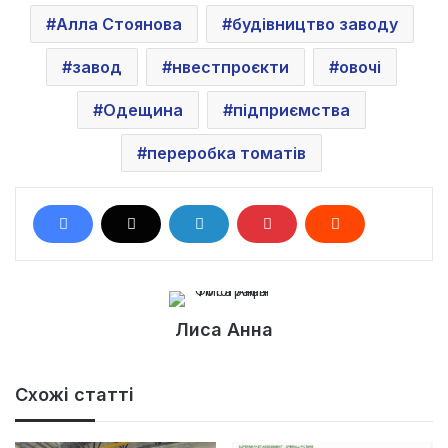
Алла Стоянова
будівництво заводу
завод
нвестпроєкти
овочі
Одещина
підприємства
переробка томатів
Лиса Анна
Схожі статті