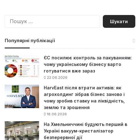
П
о
ш
у
Популярні публікації
к
:
ЄС посилює контроль за пакуванням:
чому українському бізнесу варто
готуватися вже зараз
22.06.2026
HarvEast після втрати активів: як
агрохолдинг зібрав бізнес заново і
чому зробив ставку на ліквідність,
землю та зрошення
18.06.2026
На Хмельниччині будують перший в
Україні вакуум-кристалізатор
безперервної дії