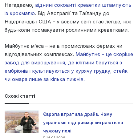
Нагадаємо,
віднині соковиті креветки штампують
із крохмалю
. Від Австралії та Таїланду до
Нідерландів і США – у всьому світі стає легше, ніж
будь-коли посмакувати рослинними креветками.
Майбутнє м’яса – не в промислових фермах чи
відгодівельних комплексах.
Майбутнє – це скоріше
завод для вирощування, де клітини беруться з
ембріонів і культивуються у курячу грудку, стейк
чи омара лише за кілька тижнів.
Схожі статті
Європа втратила драйв. Чому
українські підприємці виграють на
чужому полі
14.01.2026