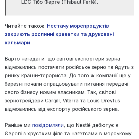
LDC Тібо Ферте (Thibaut Ferté).
Читайте також:
Нестачу морепродуктів
закриють рослинні креветки та друковані
кальмари
Варто нагадати, що світові експортери зерна
відмовились постачати російське зерно та йдуть з
ринку країни-терориста. До того ж компанії ще у
березні почали опрацьовувати питання передачі
свого бізнесу новим власникам. Так, світові
зернотрейдери Cargill, Viterra та Louis Dreyfus
відмовились від експорту російського зерна.
Раніше ми
повідомляли
, що Nestlé дебютує в
Європі з хрустким філе та нагетсами в морському