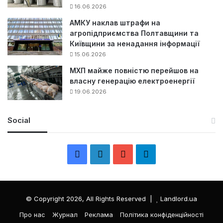
16.06.2026
АМКУ наклав штрафи на
агропідприємства Полтавщини та
Київщини за ненадання інформації
15.06.2026
МХП майже повністю перейшов на
власну генерацію електроенергії
19.06.2026
Social
F
L
Y
Т
a
i
o
е
c
n
u
л
© Copyright 2026, All Rights Reserved |
Landlord.ua
e
k
T
е
Про нас
Журнал
Реклама
Політика конфіденційності