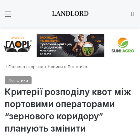
Меню
Ш
Головна сторінка
>
Новини
>
Логістика
Логістика
Критерії розподілу квот між
портовими операторами
“зернового коридору”
планують змінити