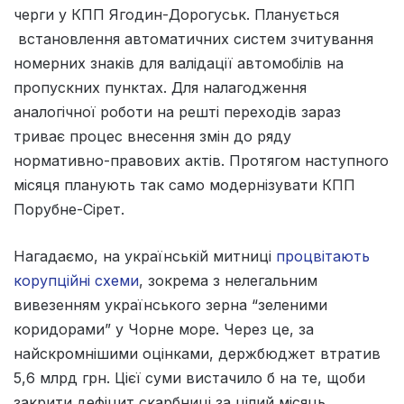
черги у КПП Ягодин-Дорогуськ. Планується
встановлення автоматичних систем зчитування
номерних знаків для валідації автомобілів на
пропускних пунктах. Для налагодження
аналогічної роботи на решті переходів зараз
триває процес внесення змін до ряду
нормативно-правових актів. Протягом наступного
місяця планують так само модернізувати КПП
Порубне-Сірет.
Нагадаємо, на українській митниці
процвітають
корупційні схеми
, зокрема з нелегальним
вивезенням українського зерна “зеленими
коридорами” у Чорне море. Через це, за
найскромнішими оцінками, держбюджет втратив
5,6 млрд грн. Цієї суми вистачило б на те, щоби
закрити дефіцит скарбниці за цілий місяць.