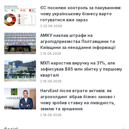
ЄС посилює контроль за пакуванням:
чому українському бізнесу варто
готуватися вже зараз
22.06.2026
АМКУ наклав штрафи на
агропідприємства Полтавщини та
Київщини за ненадання інформації
15.06.2026
МХП наростив виручку на 31%, але
зафіксував $85 млн збитку у першому
кварталі
16.06.2026
HarvEast після втрати активів: як
агрохолдинг зібрав бізнес заново і
чому зробив ставку на ліквідність,
землю та зрошення
18.06.2026