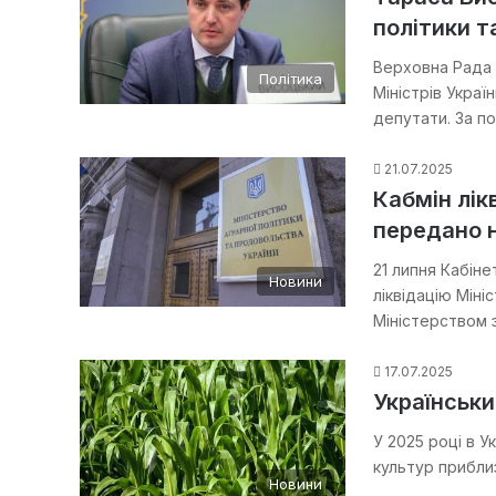
політики т
Верховна Рада 
Політика
Міністрів Украї
депутати. За п
21.07.2025
Кабмін лік
передано 
21 липня Кабіне
Новини
ліквідацію Міні
Міністерством 
17.07.2025
Українськ
У 2025 році в У
культур прибли
Новини