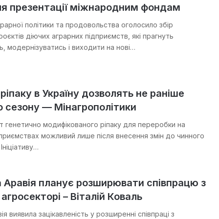
ля презентації міжнародним фондам
грарної політики та продовольства оголосило збір
роєктів діючих аграрних підприємств, які прагнуть
, модернізуватись і виходити на нові…
ріпаку в Україну дозволять не раніше
о сезону — Мінагрополітики
рт генетично модифікованого ріпаку для переробки на
дприємствах можливий лише після внесення змін до чинного
Ініціативу…
 Аравія планує розширювати співпрацю з
 агросекторі – Віталій Коваль
ія виявила зацікавленість у розширенні співпраці з