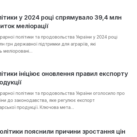
ітики у 2024 році спрямувало 39,4 млн
виток меліорації
рарної політики та продовольства України у 2024 році
лн грн державної підтримки для аграріїв, які
ь меліоровані…
ітики ініціює оновлення правил експорту
одукції
грарної політики та продовольства України оголосило про
міни до законодавства, яке регулює експорт
арської продукції. Ключова мета…
олітики пояснили причини зростання цін