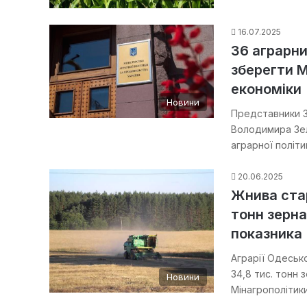
16.07.2025
36 аграрни
зберегти М
економіки
Новини
Представники 3
Володимира Зел
аграрної політ
20.06.2025
Жнива стар
тонн зерна
показника
Аграрії Одеськ
34,8 тис. тонн 
Новини
Мінагрополітик