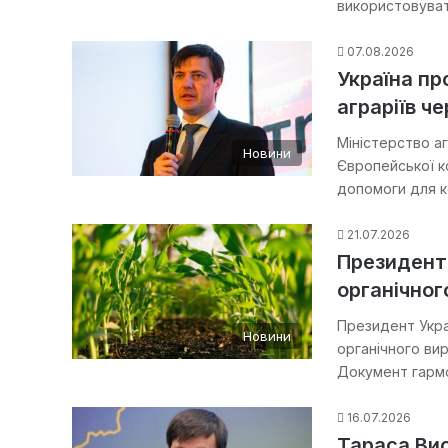
використовуват
07.08.2026
Україна пр
аграріїв ч
Міністерство а
Новини
Європейської к
допомоги для к
21.07.2026
Президент 
органічно
Президент Укра
Новини
органічного вир
Документ гармо
16.07.2026
Тараса Вис