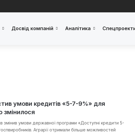
Досвід компаній
Аналітика
Спецпроект
стив умови кредитів «5-7-9%» для
що змінилося
рів змінив умови державної програми «Доступні кредити 5-
госпвиробників. Аграрії отримали більше можливостей