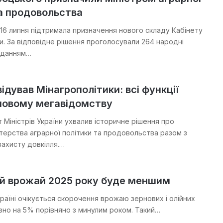
а продовольства
16 липня підтримала призначення нового складу Кабінету
ни. За відповідне рішення проголосували 264 народні
оданням…
відував Мінагрополітики: всі функції
новому мегавідомству
т Міністрів України ухвалив історичне рішення про
стерства аграрної політики та продовольства разом з
захисту довкілля.…
ий врожай 2025 року буде меншим
країні очікується скорочення врожаю зернових і олійних
зно на 5% порівняно з минулим роком. Такий…