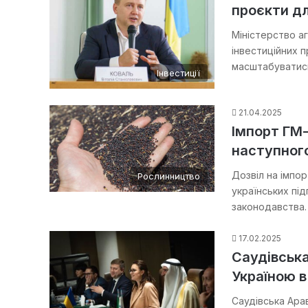
проєкти д
Міністерство а
інвестиційних п
масштабуватись
Інвестиції
21.04.2025
Імпорт ГМ-
наступног
Дозвіл на імпо
Рослинництво
українських пі
законодавства. 
17.02.2025
Саудівська
Україною в
Саудівська Арав