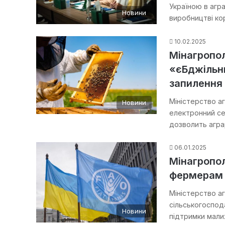
Україною в агра
Новини
виробництві ко
10.02.2025
Мінагропол
«єБджільни
запилення
Міністерство а
Новини
електронний се
дозволить агра
06.01.2025
Мінагропо
фермерам і
Міністерство а
сільськогоспод
Новини
підтримки мали