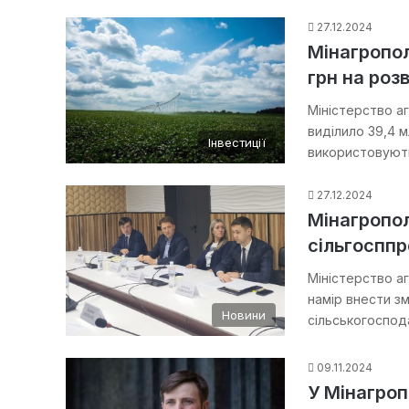
27.12.2024
Мінагропол
грн на роз
Міністерство аг
виділило 39,4 м
Інвестиції
використовуют
27.12.2024
Мінагропол
сільгосппр
Міністерство а
намір внести з
Новини
сільськогоспод
09.11.2024
У Мінагроп