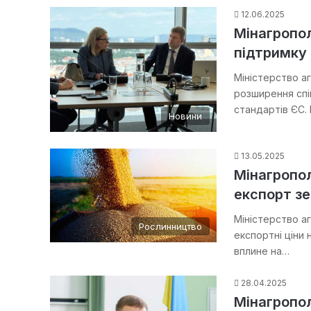
12.06.2025
Мінагропол
підтримку 
Міністерство аг
розширення спі
стандартів ЄС.
Новини
13.05.2025
Мінагропол
експорт зе
Міністерство аг
Рослинництво
експортні ціни 
вплине на…
28.04.2025
Мінагропол