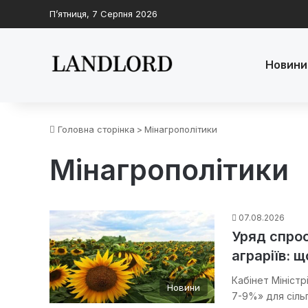
П’ятниця, 7 Серпня 2026
Новини
Головна сторінка
>
Мінагрополітики
Мінагрополітики
07.08.2026
Уряд спро
аграріїв: 
Кабінет Мініст
Новини
7-9%» для сіль