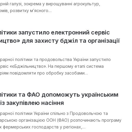
рній галузі, зокрема у вирощуванні агрокультур,
рмів, розвитку м’ясного…
ітики запустило електронний сервіс
цтво» для захисту бджіл та організації
грарної політики та продовольства України запустило
рвіс «єБджільництво». На першому етапі система
ріям повідомляти про обробку засобами…
літики та ФАО допоможуть українським
з закупівлею насіння
грарної політики України спільно з Продовольчою та
арською організацією ООН (ФАО) розпочинають програму
х фермерських господарств у регіонах,…