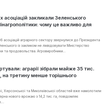
х асоціацій закликали Зеленського
інагрополітики: чому це важливо для
6 асоціацій аграрного сектору звернулися до Президента
енського із закликом не ліквідовувати Міністерство
ики та продовольства. Агровиробники…
тували: аграрії зібрали майже 35 тис.
, на третину менше торішнього
ої, Херсонської та Миколаївської областей вже намолотили
зерна нового врожаю з 14,2 тис. га, повідомляє
и.…