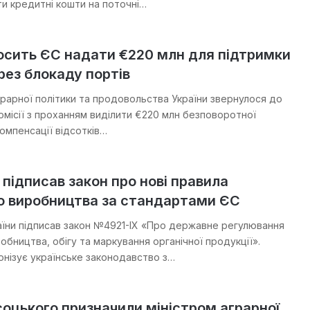
и кредитні кошти на поточні…
осить ЄС надати €220 млн для підтримки
ерез блокаду портів
грарної політики та продовольства України звернулося до
омісії з проханням виділити €220 млн безповоротної
омпенсації відсотків…
підписав закон про нові правила
го виробництва за стандартами ЄС
їни підписав закон №4921-IX «Про державне регулювання
обництва, обігу та маркування органічної продукції».
нізує українське законодавство з…
оцького призначили міністром аграрної