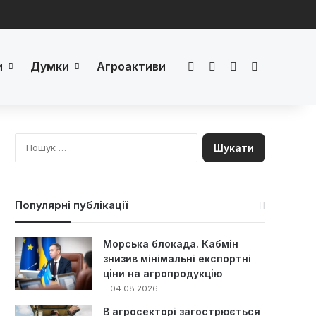
и
Думки
Агроактиви
Facebook
LinkedIn
YouTube
Телеграм
П
о
ш
у
к
Популярні публікації
:
Морська блокада. Кабмін
знизив мінімальні експортні
ціни на агропродукцію
04.08.2026
В агросекторі загострюється