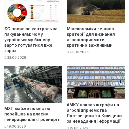
ЄС посилює контроль за
Мінекономіки змінило
пакуванням: чому
критерії для визнання
українському бізнесу
агропідприємств
варто готуватися вже
критично важливими
зараз
25.06.2026
22.06.2026
АМКУ наклав штрафи на
МХП майже повністю
агропідприємства
перейшов на власну
Полтавщини та Київщини
генерацію електроенергії
за ненадання інформації
19.06.2026
15.06.2026