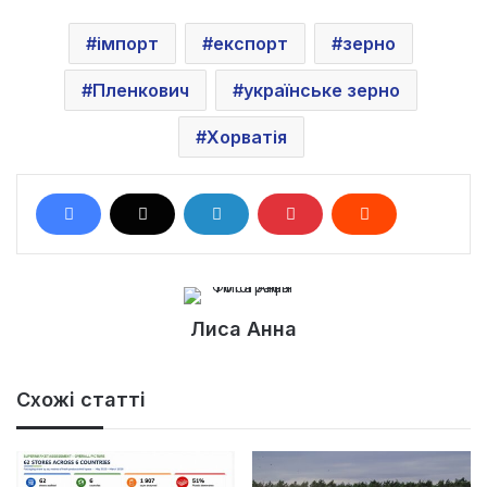
імпорт
експорт
зерно
Пленкович
українське зерно
Хорватія
Лиса Анна
Схожі статті