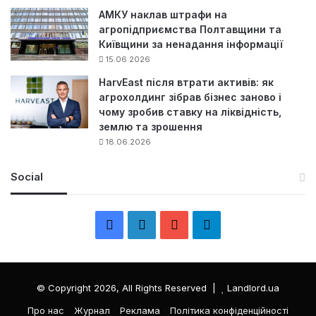
АМКУ наклав штрафи на
агропідприємства Полтавщини та
Київщини за ненадання інформації
15.06.2026
HarvEast після втрати активів: як
агрохолдинг зібрав бізнес заново і
чому зробив ставку на ліквідність,
землю та зрошення
18.06.2026
Social
F
L
Y
Т
a
i
o
е
c
n
u
л
© Copyright 2026, All Rights Reserved |
Landlord.ua
e
k
T
е
Про нас
Журнал
Реклама
Політика конфіденційності