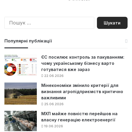
П
о
ш
у
Популярні публікації
к
:
ЄС посилює контроль за пакуванням:
чому українському бізнесу варто
готуватися вже зараз
22.06.2026
Мінекономіки змінило критерії для
визнання агропідприємств критично
важливими
25.06.2026
МХП майже повністю перейшов на
власну генерацію електроенергії
19.06.2026