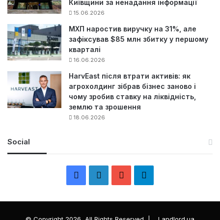
Київщини за ненадання інформації
15.06.2026
МХП наростив виручку на 31%, але
зафіксував $85 млн збитку у першому
кварталі
16.06.2026
HarvEast після втрати активів: як
агрохолдинг зібрав бізнес заново і
чому зробив ставку на ліквідність,
землю та зрошення
18.06.2026
Social
F
L
Y
Т
a
i
o
е
c
n
u
л
© Copyright 2026, All Rights Reserved |
Landlord.ua