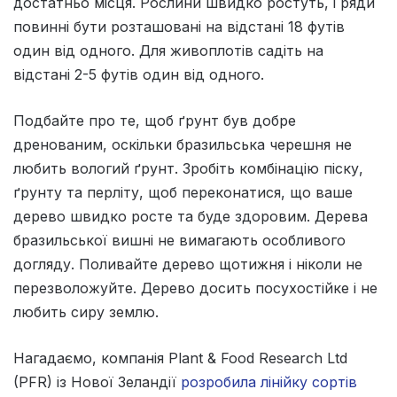
достатньо місця. Рослини швидко ростуть, і ряди
повинні бути розташовані на відстані 18 футів
один від одного. Для живоплотів садіть на
відстані 2-5 футів один від одного.
Подбайте про те, щоб ґрунт був добре
дренованим, оскільки бразильська черешня не
любить вологий ґрунт. Зробіть комбінацію піску,
ґрунту та перліту, щоб переконатися, що ваше
дерево швидко росте та буде здоровим. Дерева
бразильської вишні не вимагають особливого
догляду. Поливайте дерево щотижня і ніколи не
перезволожуйте. Дерево досить посухостійке і не
любить сиру землю.
Нагадаємо, компанія Plant & Food Research Ltd
(PFR) із Нової Зеландії
розробила лінійку сортів