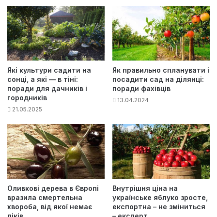
Які культури садити на
Як правильно спланувати і
сонці, а які — в тіні:
посадити сад на ділянці:
поради для дачників і
поради фахівців
городників
13.04.2024
21.05.2025
Оливкові дерева в Європі
Внутрішня ціна на
вразила смертельна
українське яблуко зросте,
хвороба, від якої немає
експортна – не зміниться
ліків
– експерт