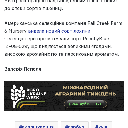
Австралії працює над виведенням більш стійких
до спеки сортів пшениці.
Американська селекційна компанія Fall Creek Farm
& Nursery
вивела новий сорт лохини
.
Селекціонери презентували сорт PeachyBlue
‘ZF08-029’, що виділяється великими ягодами,
високою врожайністю та персиковим ароматом.
Валерія Пепеля
вирощування
гарбуз
кущ