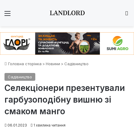
Меню
Ш
Головна сторінка
>
Новини
>
Садівництво
Садівництво
Селекціонери презентували
гарбузоподібну вишню зі
смаком манго
06.01.2023
1 хвилина читання