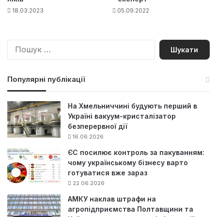
18.03.2023
05.09.2022
П
о
ш
у
Популярні публікації
к
:
На Хмельниччині будують перший в
Україні вакуум-кристалізатор
безперервної дії
16.06.2026
ЄС посилює контроль за пакуванням:
чому українському бізнесу варто
готуватися вже зараз
22.06.2026
АМКУ наклав штрафи на
агропідприємства Полтавщини та