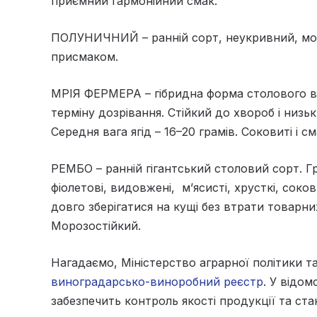
приємний гармонійний смак.
ПОЛУНИЧНИЙ – ранній сорт, неукривний, моро
присмаком.
МРІЯ ФЕРМЕРА – гібридна форма столового в
терміну дозрівання. Стійкий до хвороб і низьк
Середня вага ягід – 16–20 грамів. Соковиті і см
РЕМБО – ранній гігантський столовий сорт. Гр
фіолетові, видовжені, м’ясисті, хрусткі, сок
довго зберігатися на кущі без втрати товарн
Морозостійкий.
Нагадаємо, Міністерство аграрної політики 
виноградарсько-виноробний реєстр
. У відо
забезпечить контроль якості продукції та ст