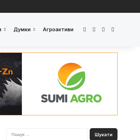
и
Думки
Агроактиви
Facebook
LinkedIn
YouTube
Телеграм
П
о