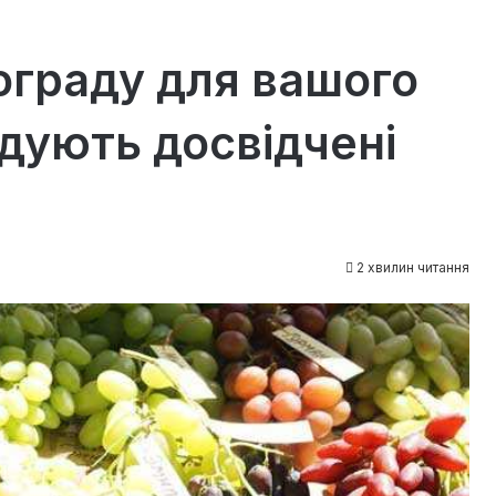
нограду для вашого
дують досвідчені
2 хвилин читання