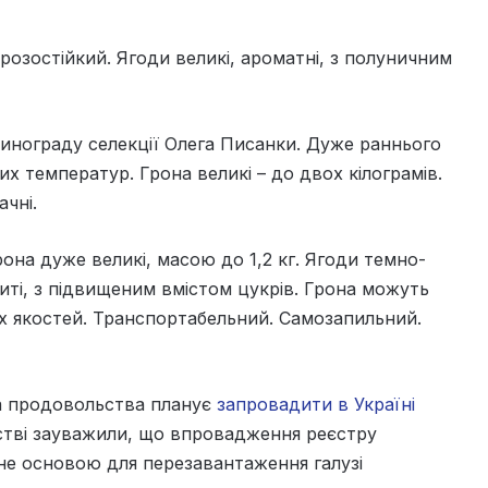
зостійкий. Ягоди великі, ароматні, з полуничним
инограду селекції Олега Писанки. Дуже раннього
их температур. Грона великі – до двох кілограмів.
ачні.
она дуже великі, масою до 1,2 кг. Ягоди темно-
овиті, з підвищеним вмістом цукрів. Грона можуть
их якостей. Транспортабельний. Самозапильний.
та продовольства планує
запровадити в Україні
мстві зауважили, що впровадження реєстру
ане основою для перезавантаження галузі