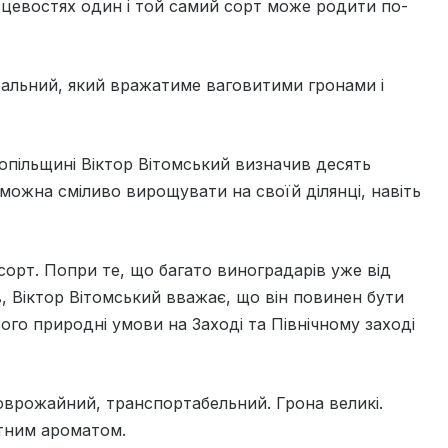
ісцевостях один і той самий сорт може родити по-
деальний, який вражатиме ваговитими гронами і
опільщині Віктор Вітомський визначив десять
і можна сміливо вирощувати на своїй ділянці, навіть
орт. По­при те, що багато виноградарів уже від
, Віктор Вітомський вважає, що він повинен бути
ього природні умови на Заході та Північному заході
оврожайний, транспортабельний. Грона великі.
атним ароматом.