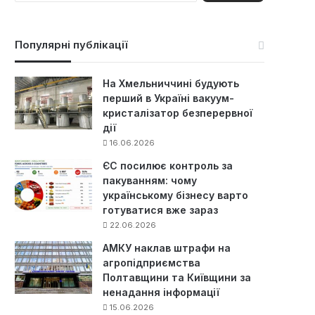
ш
у
к
Популярні публікації
:
На Хмельниччині будують
перший в Україні вакуум-
кристалізатор безперервної
дії
16.06.2026
ЄС посилює контроль за
пакуванням: чому
українському бізнесу варто
готуватися вже зараз
22.06.2026
АМКУ наклав штрафи на
агропідприємства
Полтавщини та Київщини за
ненадання інформації
15.06.2026