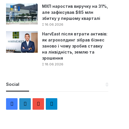
МХП наростив виручку на 31%,
але зафіксував $85 млн
збитку у першому кварталі
16.06.2026
HarvEast після втрати активів:
як агрохолдинг зібрав бізнес
заново і чому зробив ставку
на ліквідність, землю та
зрошення
18.06.2026
Social
F
L
Y
Т
a
i
o
е
c
n
u
л