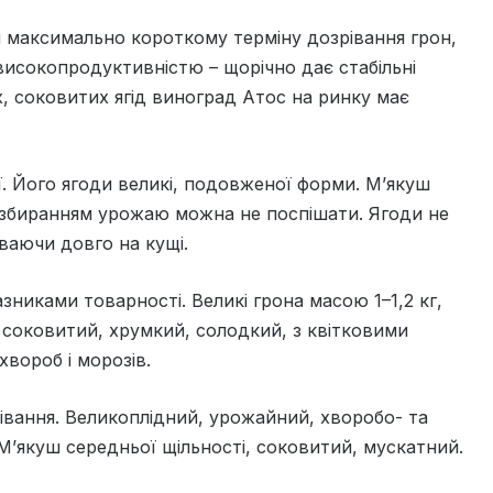
 максимально короткому терміну дозрівання грон,
 високопродуктивністю – щорічно дає стабільні
, соковитих ягід виноград Атос на ринку має
. Його ягоди великі, подовженої форми. М’якуш
і збиранням урожаю можна не поспішати. Ягоди не
ваючи довго на кущі.
никами товарності. Великі грона масою 1–1,2 кг,
ш соковитий, хрумкий, солодкий, з квітковими
вороб і морозів.
вання. Великоплідний, урожайний, хворобо- та
 М’якуш середньої щільності, соковитий, мускатний.