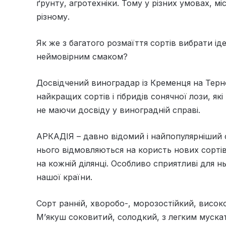
ґрунту, агротехніки. Тому у різних умовах, м
різному.
Як же з багатого розмаїття сортів вибрати і
неймовірним смаком?
Досвідчений виноградар із Кременця на Терн
найкращих сортів і гібридів сонячної лози, як
не маючи досвіду у виноградній справі.
АРКАДІЯ – давно відомий і най­популярніший с
нього відмовляються на користь нових сортів
на кожній ділянці. Особливо сприятливі для н
нашої країни.
Сорт ранній, хворобо-, морозостійкий, висок
М’якуш соковитий, солодкий, з легким муск