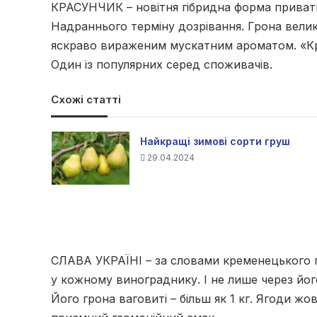
КРАСУНЧИК – новітня гібридна форма приватн
Надраннього терміну дозрівання. Грона велик
яскраво вираженим мускатним ароматом. «Кра
Один із популярних серед споживачів.
Схожі статті
Найкращі зимові сорти груш
29.04.2024
СЛАВА УКРАЇНІ – за словами кременецького г
у кожному винограднику. І не лише через йог
Його грона ваговиті – більш як 1 кг. Ягоди жовт