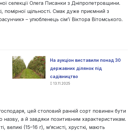
ої селекції Олега Писанки з Дніпропетровщини.
і, помірної щільності. Смак дуже приємний з
сунчик» – улюбленець сім’ї Віктора Вітомського.
На аукціон виставили понад 30
державних ділянок під
садівництво
13.11.2025
осподаря, цей столовий ранній сорт повинен бути
о назву, а й завдяки позитивним характеристикам.
і, великі (15–16 г), м’ясисті, хрусткі, мають