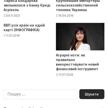
Лариса Бондарєва
Крупнейшие импортеры
звільнилася з банку Креді
сельскохозяйственной
Агріколь
техники Украины
04.11.2021
19.04.2016
ВВП усіх країн на одній
карті (ІНФОГРАФІКА)
11.01.2019
Аграрні ноти: як
правильно
використовувати новий
фінансовий інструмент
17.07.2025
П
о
ш
у