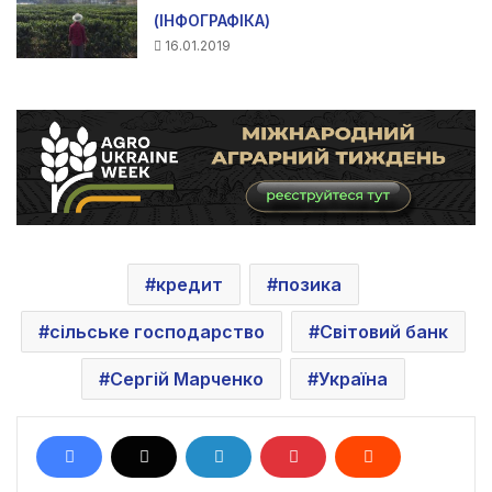
(ІНФОГРАФІКА)
16.01.2019
кредит
позика
сільське господарство
Світовий банк
Сергій Марченко
Україна