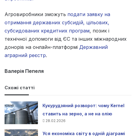
Агровиробники зможуть
подати заявку на
отримання державних субсидій, цільових,
субсидованих кредитних програм
, позик і
технічної допомоги від ЄС та інших міжнародних
донорів на онлайн-платформі
Державний
аграрний реєстр
.
Валерія Пепеля
Схожі статті
Кукурудзяний розворот: чому Kernel
ставить на зерно, а не на олію
28.02.2026
Уся економіка світу в одній діаграмі