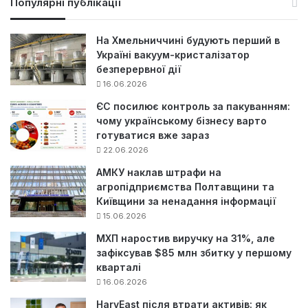
Популярні публікації
к
:
На Хмельниччині будують перший в
Україні вакуум-кристалізатор
безперервної дії
16.06.2026
ЄС посилює контроль за пакуванням:
чому українському бізнесу варто
готуватися вже зараз
22.06.2026
АМКУ наклав штрафи на
агропідприємства Полтавщини та
Київщини за ненадання інформації
15.06.2026
МХП наростив виручку на 31%, але
зафіксував $85 млн збитку у першому
кварталі
16.06.2026
HarvEast після втрати активів: як