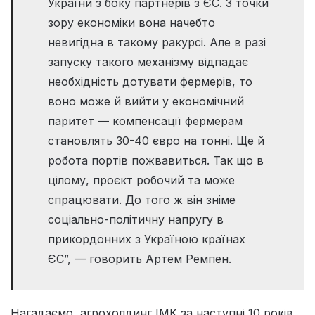
України з боку партнерів з ЄС. З точки
зору економіки вона начебто
невигідна в такому ракурсі. Але в разі
запуску такого механізму відпадає
необхідність дотувати фермерів, то
воно може й вийти у економічний
паритет — компенсації фермерам
становлять 30-40 євро на тонні. Ще й
робота портів пожвавиться. Так що в
цілому, проєкт робочий та може
спрацювати. До того ж він зніме
соціально-політичну напругу в
прикордонних з Україною країнах
ЄС”, — говорить Артем Ремпен.
Нагадаємо, агрохолдинг ІМК за наступні 10 років