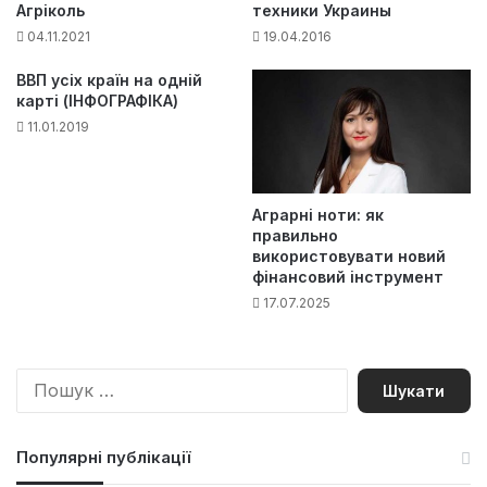
Агріколь
техники Украины
04.11.2021
19.04.2016
ВВП усіх країн на одній
карті (ІНФОГРАФІКА)
11.01.2019
Аграрні ноти: як
правильно
використовувати новий
фінансовий інструмент
17.07.2025
П
о
ш
у
Популярні публікації
к