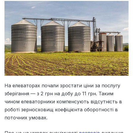
На елеваторах почали зростати ціни за послугу
зберігання — з 2 грн на добу до 11 грн. Таким
чином елеваторники компенсують відсутність в
роботі зерносховищ коефіцієнта оборотності в
поточних умовах.
Про це на умовах анонімності
розповів
виданню