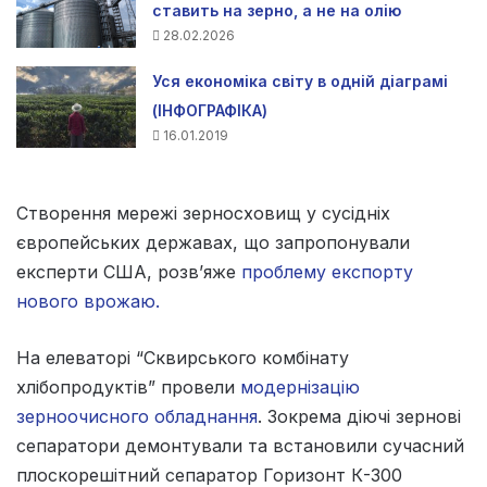
ставить на зерно, а не на олію
28.02.2026
Уся економіка світу в одній діаграмі
(ІНФОГРАФІКА)
16.01.2019
Створення мережі зерносховищ у сусідніх
європейських державах, що запропонували
експерти США, розв’яже
проблему експорту
нового врожаю.
На елеваторі “Сквирського комбінату
хлібопродуктів” провели
модернізацію
зерноочисного обладнання
. Зокрема діючі зернові
сепаратори демонтували та встановили сучасний
плоскорешітний сепаратор Горизонт К-300