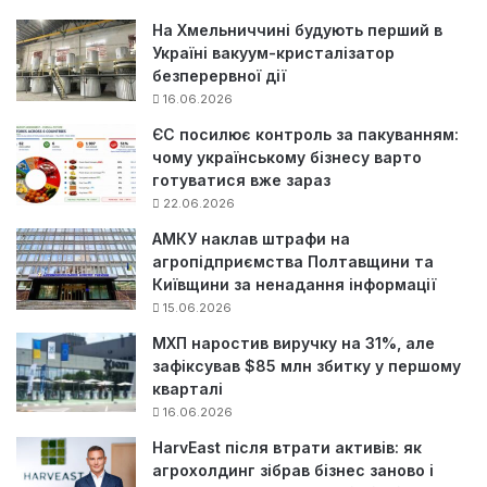
:
На Хмельниччині будують перший в
Україні вакуум-кристалізатор
безперервної дії
16.06.2026
ЄС посилює контроль за пакуванням:
чому українському бізнесу варто
готуватися вже зараз
22.06.2026
АМКУ наклав штрафи на
агропідприємства Полтавщини та
Київщини за ненадання інформації
15.06.2026
МХП наростив виручку на 31%, але
зафіксував $85 млн збитку у першому
кварталі
16.06.2026
HarvEast після втрати активів: як
агрохолдинг зібрав бізнес заново і