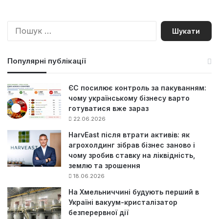
П
о
ш
у
Популярні публікації
к
:
ЄС посилює контроль за пакуванням:
чому українському бізнесу варто
готуватися вже зараз
22.06.2026
HarvEast після втрати активів: як
агрохолдинг зібрав бізнес заново і
чому зробив ставку на ліквідність,
землю та зрошення
18.06.2026
На Хмельниччині будують перший в
Україні вакуум-кристалізатор
безперервної дії