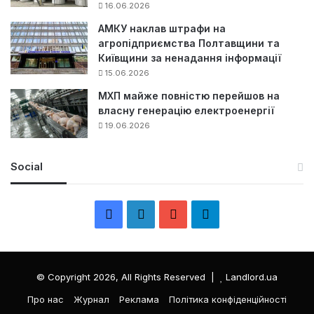
16.06.2026
АМКУ наклав штрафи на
агропідприємства Полтавщини та
Київщини за ненадання інформації
15.06.2026
МХП майже повністю перейшов на
власну генерацію електроенергії
19.06.2026
Social
F
L
Y
Т
a
i
o
е
c
n
u
л
© Copyright 2026, All Rights Reserved |
Landlord.ua
e
k
T
е
Про нас
Журнал
Реклама
Політика конфіденційності