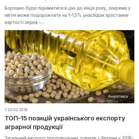
Борошно буде підніматися в ціні до кінця року, зокрема у
квітні може подорожчати на 1–1,5% унаслідок зростання
вартості зерна –…
Аналітика
23.02.2019
ТОП-15 позицій українського експорту
аграрної продукції
Загальний експорт продовольчих товарів з України у 2018-