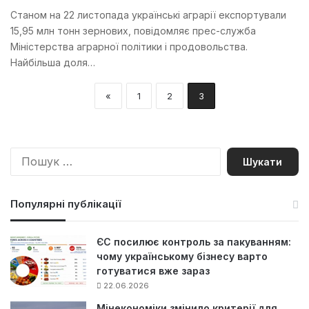
Станом на 22 листопада українські аграрії експортували
15,95 млн тонн зернових, повідомляє прес-служба
Міністерства аграрної політики і продовольства.
Найбільша доля…
«
1
2
3
П
о
ш
у
Популярні публікації
к
:
ЄС посилює контроль за пакуванням:
чому українському бізнесу варто
готуватися вже зараз
22.06.2026
Мінекономіки змінило критерії для