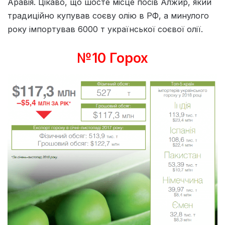
Аравія. Цікаво, що шосте місце посів Алжир, який
традиційно купував соєву олію в РФ, а минулого
року імпортував 6000 т української соєвої олії.
№10 Горох