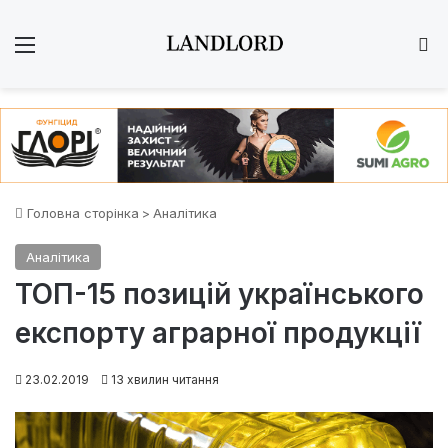
Меню
Ш
Головна сторінка
>
Аналітика
Аналітика
ТОП-15 позицій українського
експорту аграрної продукції
23.02.2019
13 хвилин читання