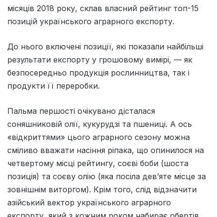
місяців 2018 року, склав власний рейтинг топ-15
позицій українського аграрного експорту.
До нього включені позиції, які показали найбільші
результати експорту у грошовому вимірі, — як
безпосередньо продукція рослинництва, так і
продукти її переробки.
Пальма першості очікувано дісталася
соняшниковій олії, кукурудзі та пшениці. А ось
«відкриттями» цього аграрного сезону можна
сміливо вважати насіння ріпака, що опинилося на
четвертому місці рейтингу, соєві боби (шоста
позиція) та соєву олію (яка посіла дев’яте місце за
зовнішнім виторгом). Крім того, слід відзначити
азійський вектор українського аграрного
експорту, який з кожним роком набирає обертів.