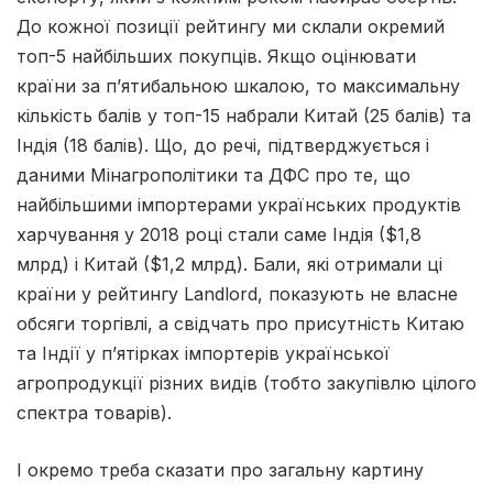
До кожної позиції рейтингу ми склали окремий
топ-5 найбільших покупців. Якщо оцінювати
країни за п’ятибальною шкалою, то максимальну
кількість балів у топ-15 набрали Китай (25 балів) та
Індія (18 балів). Що, до речі, підтверджується і
даними Мінагрополітики та ДФС про те, що
найбільшими імпортерами українських продуктів
харчування у 2018 році стали саме Індія ($1,8
млрд) і Китай ($1,2 млрд). Бали, які отримали ці
країни у рейтингу Landlord, показують не власне
обсяги торгівлі, а свідчать про присутність Китаю
та Індії у п’ятірках імпортерів української
агропродукції різних видів (тобто закупівлю цілого
спектра товарів).
І окремо треба сказати про загальну картину