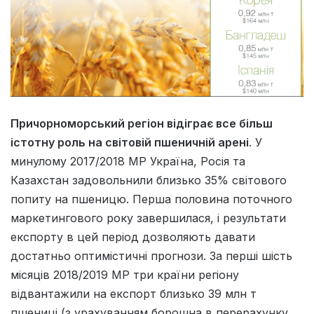
Причорноморський регіон відіграє все більш
істотну роль на світовій пшеничній арені
. У
минулому 2017/2018 МР Україна, Росія та
Казахстан задовольнили близько 35% світового
попиту на пшеницю. Перша половина поточного
маркетингового року завершилася, і результати
експорту в цей період дозволяють давати
достатньо оптимістичні прогнози. За перші шість
місяців 2018/2019 МР три країни регіону
відвантажили на експорт близько 39 млн т
пшениці (з урахуванням борошна в перерахунку