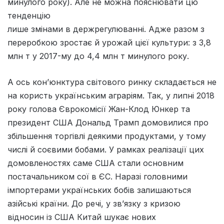
минулого року). Але не можна пояснювати цю
тенденцію
лише змінами в держрегулюванні. Адже разом з
переробкою зростає й урожай цієї культури: з 3,8
млн т у 2017-му до 4,4 млн т минулого року.
А ось кон’юнктура світового ринку складається не
на користь українським аграріям. Так, у липні 2018
року голова Єврокомісії Жан-Клод Юнкер та
президент США Дональд Трамп домовилися про
збільшення торгівлі деякими продуктами, у тому
числі й соєвими бобами. У рамках реалізації цих
домовленостях саме США стали основним
постачальником сої в ЄС. Наразі головними
імпортерами українських бобів залишаються
азійські країни. До речі, у зв’язку з кризою
відносин із США Китай шукає нових