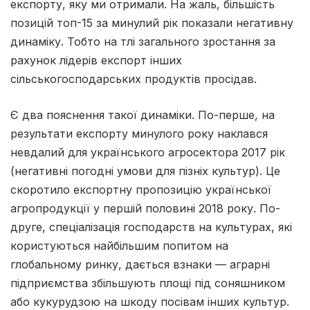
експорту, яку ми отримали. На жаль, більшість
позицій топ-15 за минулий рік показали негативну
динаміку. Тобто на тлі загального зростання за
рахунок лідерів експорт інших
сільськогосподарських продуктів просідав.
Є два пояснення такої динаміки. По-перше, на
результати експорту минулого року наклався
невдалий для українського агросектора 2017 рік
(негативні погодні умови для пізніх культур). Це
скоротило експортну пропозицію української
агропродукції у першій половині 2018 року. По-
друге, спеціалізація господарств на культурах, які
користуються найбільшим попитом на
глобальному ринку, дається взнаки — аграрні
підприємства збільшують площі під соняшником
або кукурудзою на шкоду посівам інших культур.