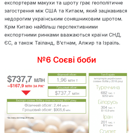
експортерам макухи та шроту грає геополітичне
загострення між США та Китаєм, який зацікавився
недорогим українським соняшниковим шротом.
Крім Китаю найбільш перспективними
експортними ринками вважаються країни СНД,
ЄС, а також Таїланд, В’єтнам, Алжир та Ізраїль.
№6 Соєві боби