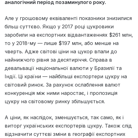
аналогічний період позаминулого року.
Але у грошовому еквіваленті показники знизилися
більш суттєво. Якщо у 2017 році цукровики
заробили на експортних відвантаженнях $261 млн,
то у 2018-му — лише $197 млн, або менше на
чверть. Адже світові ціни на цукор впали до
найнижчого рівня за десятиріччя. Справа в
девальвації національної валюти у Бразилії та
Індії. Ці країни — найбільші експортери цукру на
світовий ринок. За рахунок ослаблення валют
конкуренція між ними наростає, і пропозиція
цукру на світовому ринку збільшується.
А ціни, як наслідок, зменшується, так само, як і
виторг українських експортерів цукру. Також слід
відзначити суттєві зміни в географії експортних