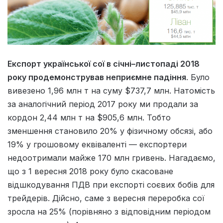
Експорт української сої в січні–листопаді 2018
року продемонстрував неприємне падіння
. Було
вивезено 1,96 млн т на суму $737,7 млн. Натомість
за аналогічний період 2017 року ми продали за
кордон 2,44 млн т на $905,6 млн. Тобто
зменшення становило 20% у фізичному обсязі, або
19% у грошовому еквіваленті — експортери
недоотримали майже 170 млн гривень. Нагадаємо,
що з 1 вересня 2018 року було скасоване
відшкодування ПДВ при експорті соєвих бобів для
трейдерів. Дійсно, саме з вересня переробка сої
зросла на 25% (порівняно з відповідним періодом