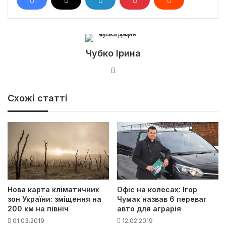
Чубко Ірина
Ве
б-
са
Схожі статті
йт
Нова карта кліматичних
Офіс на колесах: Ігор
зон України: зміщення на
Чумак назвав 6 переваг
200 км на північ
авто для аграрія
01.03.2019
12.02.2019