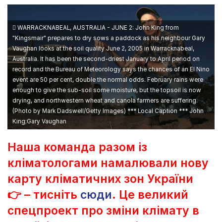
WARRACKNABEAL, AUSTRALIA - JUNE 2: John King from
"Kingsmair" prepares to dry sows a paddock as his neighbour Gary
Vaughan looks at the soil quality June 2, 2005 in Warracknabeal,
Australia. It has been the second-driest January to April period on
record and the Bureau of Meteorology says the chances of an El Nino
event are 50 per cent, double the normal odds. February rains were
enough to give the sub-soil some moisture, but the topsoil is now
drying, and northwestern wheat and canola farmers are suffering.
(Photo by Mark Dadswell/Getty Images) *** Local Caption *** John
King;Gary Vaughan
Наша команда разом із
кліматологами намалювали нову
карту кліматичних зон України
👉 – тисніть
сюди
. Це великий
спецпроект про зміни клімату в