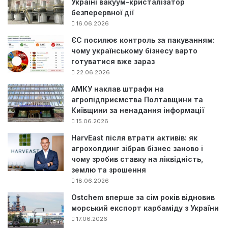
Україні вакуум-кристалізатор
безперервної дії
16.06.2026
ЄС посилює контроль за пакуванням:
чому українському бізнесу варто
готуватися вже зараз
22.06.2026
АМКУ наклав штрафи на
агропідприємства Полтавщини та
Київщини за ненадання інформації
15.06.2026
HarvEast після втрати активів: як
агрохолдинг зібрав бізнес заново і
чому зробив ставку на ліквідність,
землю та зрошення
18.06.2026
Ostchem вперше за сім років відновив
морський експорт карбаміду з України
17.06.2026