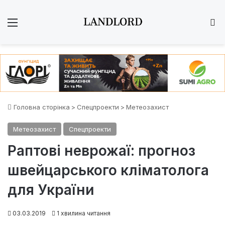
Меню
Ш
Головна сторінка
>
Спецпроекти
>
Метеозахист
Метеозахист
Спецпроекти
Раптові неврожаї: прогноз
швейцарського кліматолога
для України
03.03.2019
1 хвилина читання