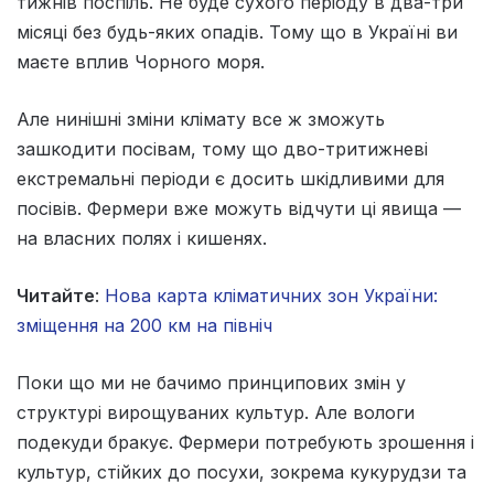
тижнів поспіль. Не буде сухого періоду в два-три
місяці без будь-яких опадів. Тому що в Україні ви
маєте вплив Чорного моря.
Але нинішні зміни клімату все ж зможуть
зашкодити посівам, тому що дво-тритижневі
екстремальні періоди є досить шкідливими для
посівів. Фермери вже можуть відчути ці явища —
на власних полях і кишенях.
Читайте
:
Нова карта кліматичних зон України:
зміщення на 200 км на північ
Поки що ми не бачимо принципових змін у
структурі вирощуваних культур. Але вологи
подекуди бракує. Фермери потребують зрошення і
культур, стійких до посухи, зокрема кукурудзи та