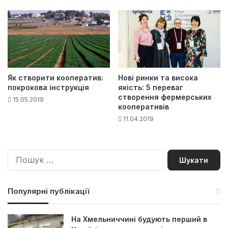
Як створити кооператив:
Нові ринки та висока
покрокова інструкція
якість: 5 переваг
створення фермерських
15.05.2019
кооперативів
11.04.2019
П
о
ш
у
Популярні публікації
к
:
На Хмельниччині будують перший в