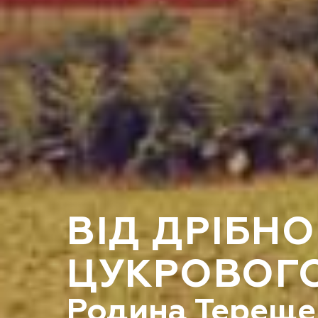
ВІД ДРІБН
ЦУКРОВОГ
Родина Тереще