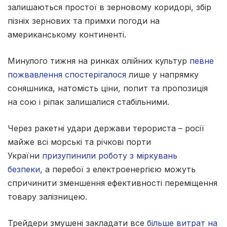
залишаються простої в зерновому коридорі, збір
пізніх зернових та примхи погоди на
американському континенті.
Минулого тижня на ринках олійних культур
певне
пожвавлення спостерігалося
лише у напрямку
соняшника, натомість ціни, попит та пропозиція
на сою і ріпак залишалися стабільними.
Через ракетні удари держави терориста – росії
майже всі морські та річкові порти
України
призупинили роботу з міркувань
безпеки,
а перебої з електроенергією можуть
спричинити зменшення ефективності переміщення
товару залізницею.
Трейдери змушені закладати все
більше витрат на