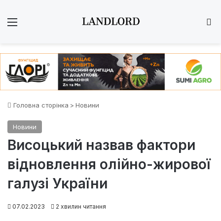
Меню
Ш
Головна сторінка
>
Новини
Новини
Висоцький назвав фактори
відновлення олійно-жирової
галузі України
07.02.2023
2 хвилин читання