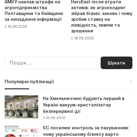
АМКУ наклав штрафи на
HarvEast після втрати
агропідприємства
активів: як агрохолдинг
Полтавщини та Київщини
зібрав бізнес заново і чому
за ненадання інформації
зробив ставку на
ліквідність, землю та
15.06.2026
зрошення
18.06.2026
П
о
ш
у
Популярні публікації
к
:
На Хмельниччині будують перший в
Україні вакуум-кристалізатор
безперервної дії
16.06.2026
ЄС посилює контроль за пакуванням:
чому українському бізнесу варто