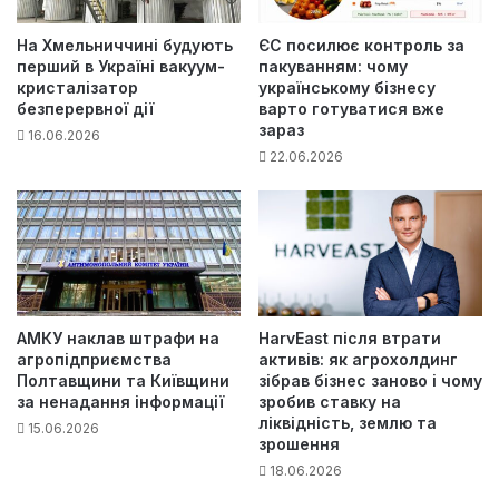
На Хмельниччині будують
ЄС посилює контроль за
перший в Україні вакуум-
пакуванням: чому
кристалізатор
українському бізнесу
безперервної дії
варто готуватися вже
зараз
16.06.2026
22.06.2026
АМКУ наклав штрафи на
HarvEast після втрати
агропідприємства
активів: як агрохолдинг
Полтавщини та Київщини
зібрав бізнес заново і чому
за ненадання інформації
зробив ставку на
ліквідність, землю та
15.06.2026
зрошення
18.06.2026