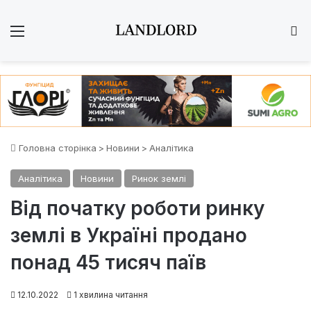
Меню
Ш
Головна сторінка
>
Новини
>
Аналітика
Аналітика
Новини
Ринок землі
Від початку роботи ринку
землі в Україні продано
понад 45 тисяч паїв
12.10.2022
1 хвилина читання