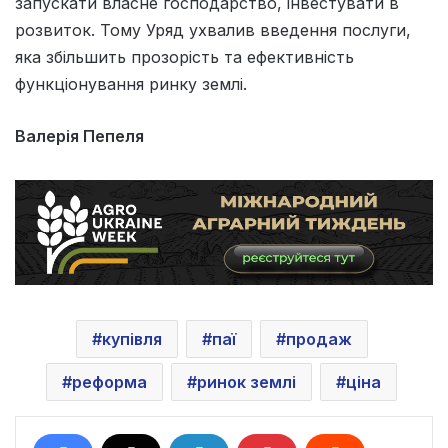
запускати власне господарство, інвестувати в
розвиток. Тому Уряд ухвалив введення послуги,
яка збільшить прозорість та ефективність
функціонування ринку землі.
Валерія Пепеля
купівля
паї
продаж
реформа
ринок землі
ціна