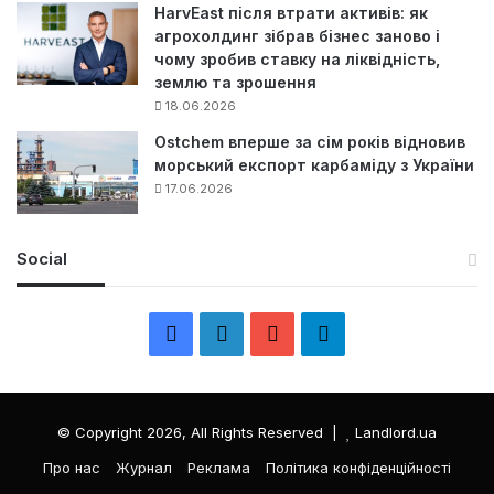
HarvEast після втрати активів: як
агрохолдинг зібрав бізнес заново і
чому зробив ставку на ліквідність,
землю та зрошення
18.06.2026
Ostchem вперше за сім років відновив
морський експорт карбаміду з України
17.06.2026
Social
F
L
Y
Т
a
i
o
е
c
n
u
л
© Copyright 2026, All Rights Reserved |
Landlord.ua
e
k
T
е
Про нас
Журнал
Реклама
Політика конфіденційності