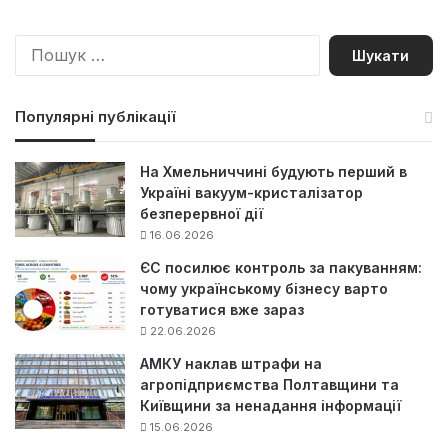
П
о
ш
у
Популярні публікації
к
:
На Хмельниччині будують перший в
Україні вакуум-кристалізатор
безперервної дії
16.06.2026
ЄС посилює контроль за пакуванням:
чому українському бізнесу варто
готуватися вже зараз
22.06.2026
АМКУ наклав штрафи на
агропідприємства Полтавщини та
Київщини за ненадання інформації
15.06.2026