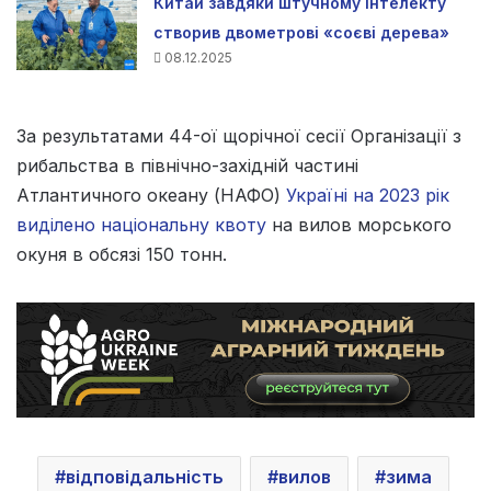
Китай завдяки штучному інтелекту
створив двометрові «соєві дерева»
08.12.2025
За результатами 44-ої щорічної сесії Організації з
рибальства в північно-західній частині
Атлантичного океану (НАФО)
Україні на 2023 рік
виділено національну квоту
на вилов морського
окуня в обсязі 150 тонн.
відповідальність
вилов
зима