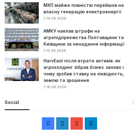
МХП майже повністю перейшов на
власну генерацію електроенергії
19.06.2026
АМКУ наклав штрафи на
агропідприємства Полтавщини та
Київщини за ненадання інформації
15.06.2026
HarvEast після втрати активів: як
агрохолдинг зібрав бізнес заново і
чому зробив ставку на ліквідність,
землю та зрошення
18.06.2026
Social
F
L
Y
Т
a
i
o
е