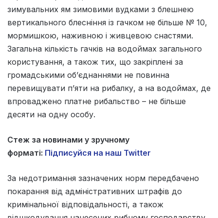
зимувальних ям зимовими вудками з блешнею
вертикального блесніння із гачком не більше № 10,
мормишкою, наживною і живцевою снастями.
Загальна кількість гачків на водоймах загального
користування, а також тих, що закріплені за
громадськими об’єднаннями не повинна
перевищувати п’яти на рибалку, а на водоймах, де
впроваджено платне рибальство – не більше
десяти на одну особу.
Стеж за новинами у зручному
форматі:
Підписуйся на наш Twitter
За недотримання зазначених норм передбачено
покарання від адміністративних штрафів до
кримінальної відповідальності, а також
відшкодування нанесених рибному господарству