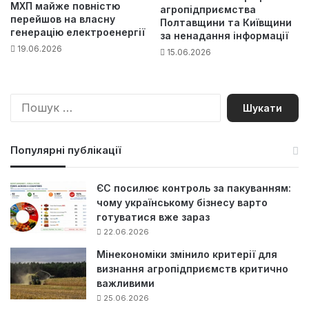
МХП майже повністю
агропідприємства
перейшов на власну
Полтавщини та Київщини
генерацію електроенергії
за ненадання інформації
19.06.2026
15.06.2026
П
о
ш
у
Популярні публікації
к
:
ЄС посилює контроль за пакуванням:
чому українському бізнесу варто
готуватися вже зараз
22.06.2026
Мінекономіки змінило критерії для
визнання агропідприємств критично
важливими
25.06.2026