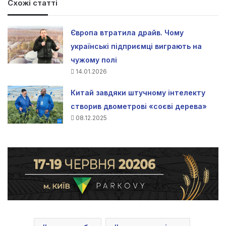
Схожі статті
Європа втратила драйв. Чому
українські підприємці виграють на
чужому полі
14.01.2026
Китай завдяки штучному інтелекту
створив двометрові «соєві дерева»
08.12.2025