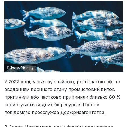
Фото: Pixabay
У 2022 році, у зв’язку з війною, розпочатою рф, та
введенням воєнного стану промисловий вилов
припинили або частково припинили близько 80 %
користувачів водних біоресурсів. Про це
повідомляє пресслужба Держрибагентства.
В Азово-Чорноморському басейні промислова