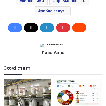
вилов риби
промисловість
рибна галузь
Лиса Анна
Схожі статті