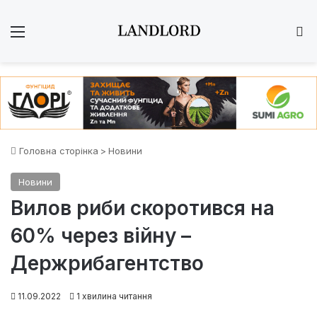
Меню
Ш
Головна сторінка
>
Новини
Новини
Вилов риби скоротився на
60% через війну –
Держрибагентство
11.09.2022
1 хвилина читання