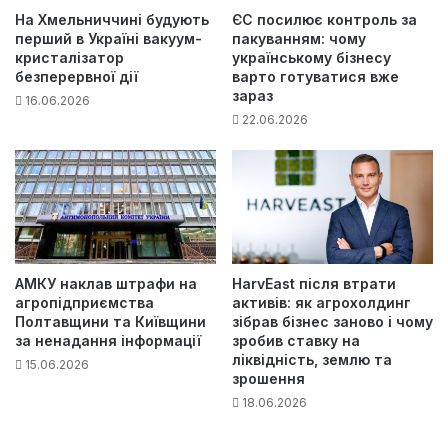
На Хмельниччині будують
ЄС посилює контроль за
перший в Україні вакуум-
пакуванням: чому
кристалізатор
українському бізнесу
безперервної дії
варто готуватися вже
зараз
16.06.2026
22.06.2026
АМКУ наклав штрафи на
HarvEast після втрати
агропідприємства
активів: як агрохолдинг
Полтавщини та Київщини
зібрав бізнес заново і чому
за ненадання інформації
зробив ставку на
ліквідність, землю та
15.06.2026
зрошення
18.06.2026