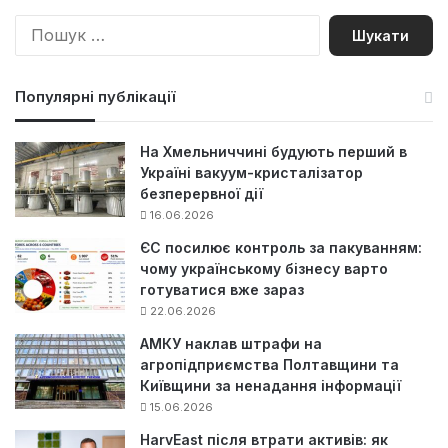
П
о
ш
у
Популярні публікації
к
:
На Хмельниччині будують перший в
Україні вакуум-кристалізатор
безперервної дії
16.06.2026
ЄС посилює контроль за пакуванням:
чому українському бізнесу варто
готуватися вже зараз
22.06.2026
АМКУ наклав штрафи на
агропідприємства Полтавщини та
Київщини за ненадання інформації
15.06.2026
HarvEast після втрати активів: як