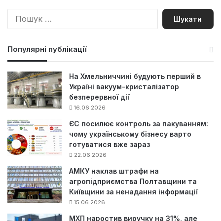
П
о
ш
у
Популярні публікації
к
:
На Хмельниччині будують перший в
Україні вакуум-кристалізатор
безперервної дії
16.06.2026
ЄС посилює контроль за пакуванням:
чому українському бізнесу варто
готуватися вже зараз
22.06.2026
АМКУ наклав штрафи на
агропідприємства Полтавщини та
Київщини за ненадання інформації
15.06.2026
МХП наростив виручку на 31%, але