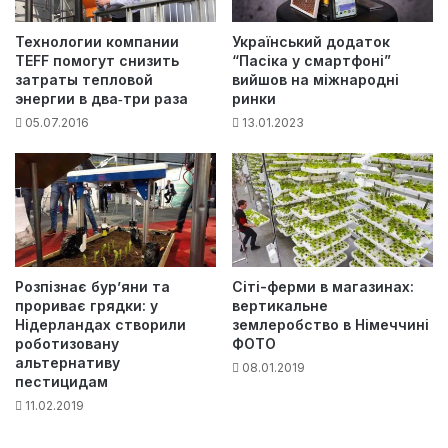
Технологии компании
Український додаток
TEFF помогут снизить
“Пасіка у смартфоні”
затраты тепловой
вийшов на міжнародні
энергии в два‑три раза
ринки
05.07.2016
13.01.2023
Розпізнає бур’яни та
Сіті-ферми в магазинах:
прориває грядки: у
вертикальне
Нідерландах створили
землеробство в Німеччині
роботизовану
ФОТО
альтернативу
08.01.2019
пестицидам
11.02.2019