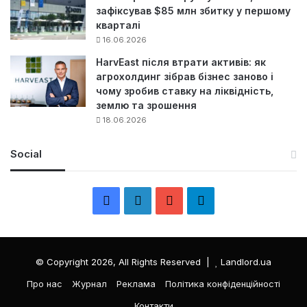
зафіксував $85 млн збитку у першому
кварталі
16.06.2026
HarvEast після втрати активів: як
агрохолдинг зібрав бізнес заново і
чому зробив ставку на ліквідність,
землю та зрошення
18.06.2026
Social
F
L
Y
Т
a
i
o
е
c
n
u
л
© Copyright 2026, All Rights Reserved |
Landlord.ua
e
k
T
е
Про нас
Журнал
Реклама
Політика конфіденційності
Контакти