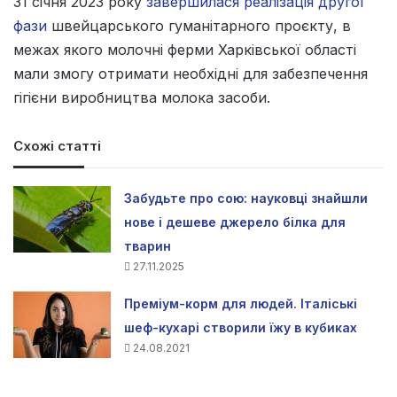
31 січня 2023 року
завершилася реалізація другої
фази
швейцарського гуманітарного проєкту, в
межах якого молочні ферми Харківської області
мали змогу отримати необхідні для забезпечення
гігієни виробництва молока засоби.
Схожі статті
Забудьте про сою: науковці знайшли
нове і дешеве джерело білка для
тварин
27.11.2025
Преміум-корм для людей. Італіські
шеф-кухарі створили їжу в кубиках
24.08.2021