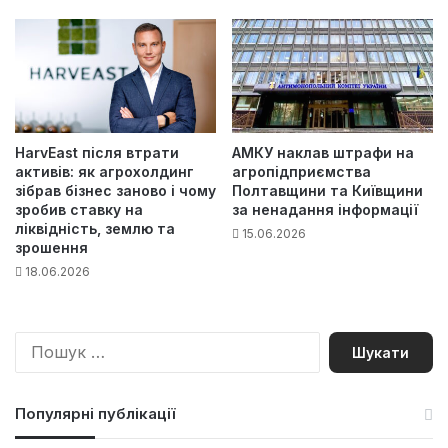
HarvEast після втрати
АМКУ наклав штрафи на
активів: як агрохолдинг
агропідприємства
зібрав бізнес заново і чому
Полтавщини та Київщини
зробив ставку на
за ненадання інформації
ліквідність, землю та
15.06.2026
зрошення
18.06.2026
П
о
ш
у
Популярні публікації
к
: