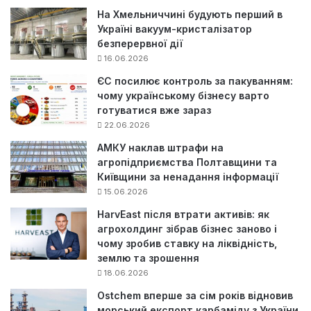
На Хмельниччині будують перший в
Україні вакуум-кристалізатор
безперервної дії
16.06.2026
ЄС посилює контроль за пакуванням:
чому українському бізнесу варто
готуватися вже зараз
22.06.2026
АМКУ наклав штрафи на
агропідприємства Полтавщини та
Київщини за ненадання інформації
15.06.2026
HarvEast після втрати активів: як
агрохолдинг зібрав бізнес заново і
чому зробив ставку на ліквідність,
землю та зрошення
18.06.2026
Ostchem вперше за сім років відновив
морський експорт карбаміду з України