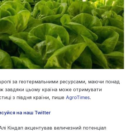
Європі за геотермальними ресурсами, маючи понад
ож завдяки цьому країна може отримувати
стиці з півдня країни, пише
AgroTimes
.
суйся на наш Twitter
 Алі Кіндап акцентував величезний потенціал