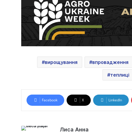
вирощування
впровадження
теплиці
Facebook
X
LinkedIn
Лиса Анна