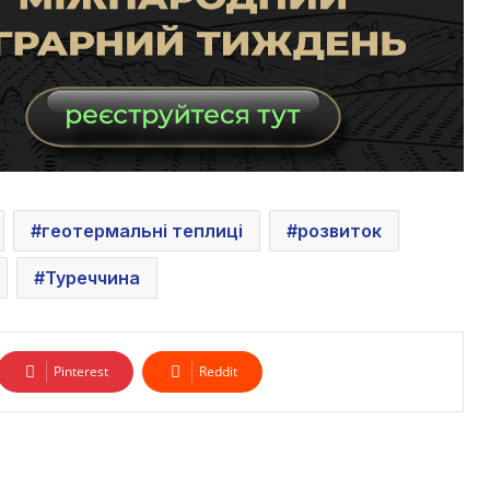
геотермальні теплиці
розвиток
Туреччина
Pinterest
Reddit