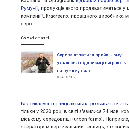
Kaufland та Ultragreens
відкрили перше верти
Румунії,
продукція якого продаватиметься у ма
компанії Ultragreens, провідного виробника м
євро.
Схожі статті
Європа втратила драйв. Чому
українські підприємці виграють
на чужому полі
14.01.2026
Вертикальні теплиці активно розвиваються в 
тільки у 2020 році в світі з’явилися 74 нові ко
міському середовищі (urban farms). Наприкла
оператором вертикальних теплиць, оголосил