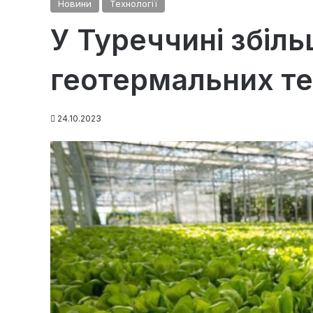
Новини
Технології
У Туреччині збіл
геотермальних т
24.10.2023