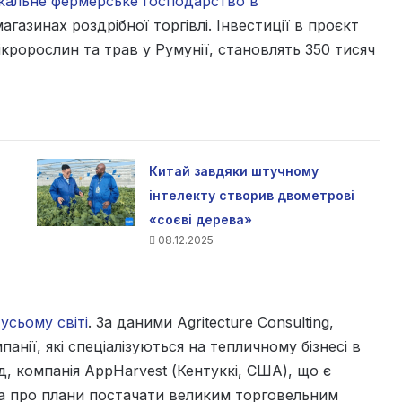
кальне фермерське господарство в
газинах роздрібної торгівлі. Інвестиції в проєкт
ікророслин та трав у Румунії, становлять 350 тисяч
Китай завдяки штучному
інтелекту створив двометрові
«соєві дерева»
08.12.2025
усьому світі
. За даними Agritecture Consulting,
мпанії, які спеціалізуються на тепличному бізнесі в
д, компанія AppHarvest (Кентуккі, США), що є
а про плани постачати великим торговельним