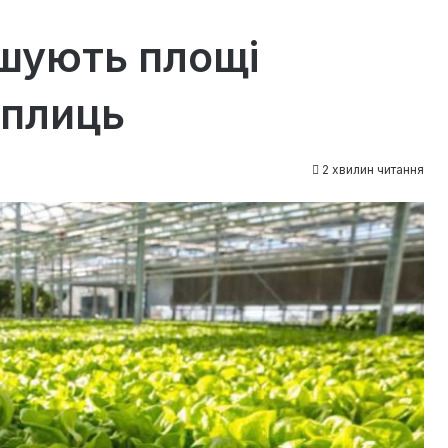
ьшують площі
еплиць
2 хвилин читання