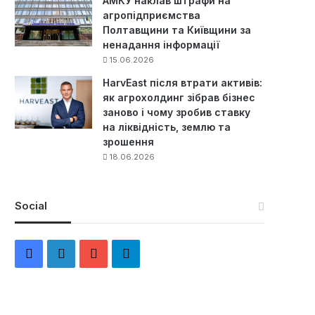
АМКУ наклав штрафи на
агропідприємства
Полтавщини та Київщини за
ненадання інформації
15.06.2026
HarvEast після втрати активів:
як агрохолдинг зібрав бізнес
заново і чому зробив ставку
на ліквідність, землю та
зрошення
18.06.2026
Social
F
L
Y
Т
a
i
o
е
c
n
u
л