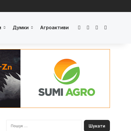
и
Думки
Агроактиви
Facebook
LinkedIn
YouTube
Телеграм
П
о