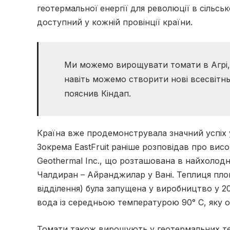
геотермальної енергії для революції в сільсь
доступний у кожній провінції країни.
Ми можемо вирощувати томати в Агрі, 
навіть можемо створити нові всесвітнь
пояснив Кіндап.
Країна вже продемонструвала значний успіх 
Зокрема EastFruit раніше розповідав про вис
Geothermal Inc., що розташована в найхолодніш
Чалдиран – Айранджилар у Вані. Теплиця пл
відділення) була запущена у виробництво у 20
вода із середньою температурою 90° C, яку 
Томати також вирощують у геотермальних тепл