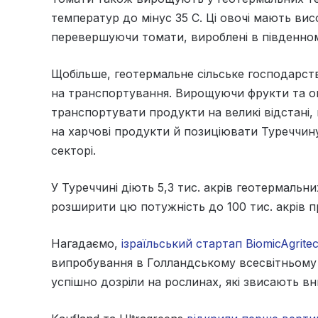
температур до мінус 35 С. Ці овочі мають вис
перевершуючи томати, вироблені в південному
Щобільше, геотермальне сільське господарств
на транспортування. Вирощуючи фрукти та ово
транспортувати продукти на великі відстані,
на харчові продукти й позиціювати Туреччину
секторі.
У Туреччині діють 5,3 тис. акрів геотермальн
розширити цю потужність до 100 тис. акрів пр
Нагадаємо,
ізраїльський стартап BiomicAgrite
випробування в Голландському всесвітньому т
успішно дозріли на рослинах, які звисають вни