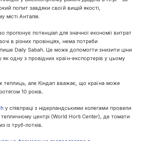
окий попит завдяки своїй вищій якості,
 місті Анталія.
о пропонує потенціал для значної економії витрат
чі в різних провінціях, нема потреби
 пише Daily Sabah. Це може допомогти знизити ціни
 як одну з провідних країн-експортерів у цьому
их теплиць, але Кіндап вважає, що країна може
отягом 10 років.
ch
у співпраці з нідерландськими колегами провели
епличному центрі (World Horti Center), де томати
з із труб-лотків.