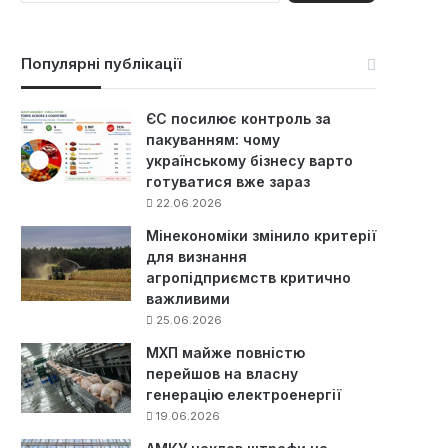
ш
у
к
Популярні публікації
:
ЄС посилює контроль за
пакуванням: чому
українському бізнесу варто
готуватися вже зараз
22.06.2026
Мінекономіки змінило критерії
для визнання
агропідприємств критично
важливими
25.06.2026
МХП майже повністю
перейшов на власну
генерацію електроенергії
19.06.2026