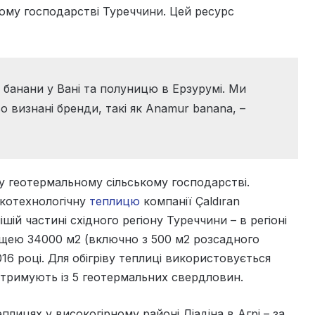
кому господарстві Туреччини. Цей ресурс
банани у Вані та полуницю в Ерзурумі. Ми
о визнані бренди, такі як Anamur banana, –
у геотермальному сільському господарстві.
окотехнологічну
теплицю
компанії Çaldıran
ій частині східного регіону Туреччини – в регіоні
ощею 34000 м2 (включно з 500 м2 розсадного
16 році. Для обігріву теплиці використовується
отримують із 5 геотермальних свердловин.
ицях у високогірному районі Діадіна в Агрі – за