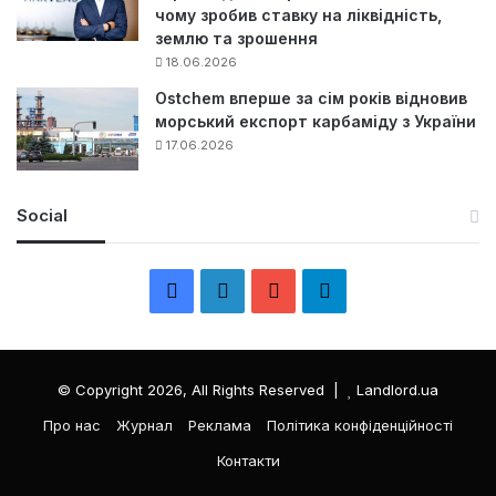
чому зробив ставку на ліквідність,
землю та зрошення
18.06.2026
Ostchem вперше за сім років відновив
морський експорт карбаміду з України
17.06.2026
Social
F
L
Y
Т
a
i
o
е
c
n
u
л
© Copyright 2026, All Rights Reserved |
Landlord.ua
e
k
T
е
Про нас
Журнал
Реклама
Політика конфіденційності
Контакти
b
e
u
г