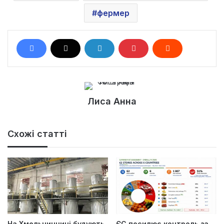
фермер
Лиса Анна
Схожі статті
На Хмельниччині будують
ЄС посилює контроль за