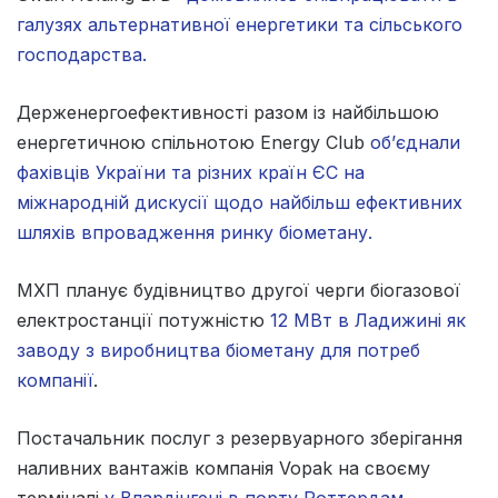
галузях альтернативної енергетики та сільського
господарства.
Держенергоефективності разом із найбільшою
енергетичною спільнотою Energy Club
об’єднали
фахівців України та різних країн ЄС на
міжнародній дискусії щодо найбільш ефективних
шляхів впровадження ринку біометану.
МХП планує будівництво другої черги біогазової
електростанції потужністю
12 МВт в Ладижині як
заводу з виробництва біометану для потреб
компанії
.
Постачальник послуг з резервуарного зберігання
наливних вантажів компанія Vopak на своєму
терміналі
у Влардінгені в порту Роттердам