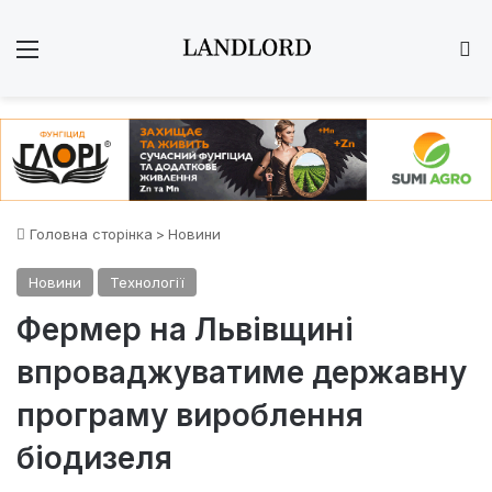
Меню
Ш
Головна сторінка
>
Новини
Новини
Технології
Фермер на Львівщині
впроваджуватиме державну
програму вироблення
біодизеля