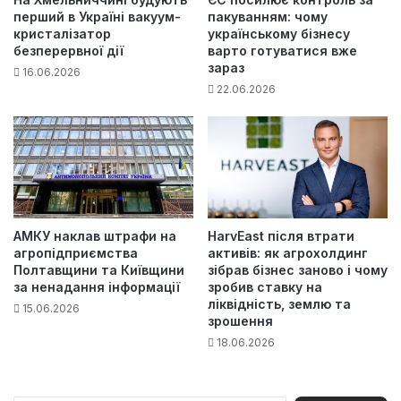
перший в Україні вакуум-
пакуванням: чому
кристалізатор
українському бізнесу
безперервної дії
варто готуватися вже
зараз
16.06.2026
22.06.2026
АМКУ наклав штрафи на
HarvEast після втрати
агропідприємства
активів: як агрохолдинг
Полтавщини та Київщини
зібрав бізнес заново і чому
за ненадання інформації
зробив ставку на
ліквідність, землю та
15.06.2026
зрошення
18.06.2026