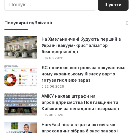
П
о
ш
у
Популярні публікації
к
:
На Хмельниччині будують перший в
Україні вакуум-кристалізатор
безперервної дії
16.06.2026
ЄС посилює контроль за пакуванням:
чому українському бізнесу варто
готуватися вже зараз
22.06.2026
АМКУ наклав штрафи на
агропідприємства Полтавщини та
Київщини за ненадання інформації
15.06.2026
HarvEast після втрати активів: як
агрохолдинг зібрав бізнес заново і