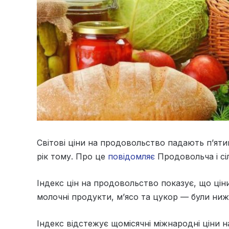
Світові ціни на продовольство падають п’яти
рік тому. Про це
повідомляє
Продовольча і сі
Індекс цін на продовольство показує, що ціни
молочні продукти, м’ясо та цукор — були нижч
Індекс відстежує щомісячні міжнародні ціни н