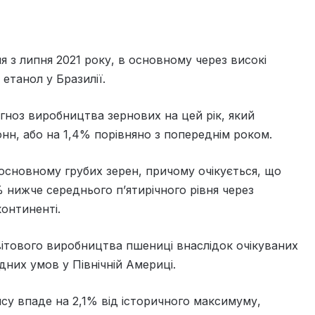
я з липня 2021 року, в основному через високі
 етанол у Бразилії.
ноз виробництва зернових на цей рік, який
нн, або на 1,4% порівняно з попереднім роком.
основному грубих зерен, причому очікується, що
 нижче середнього п’ятирічного рівня через
континенті.
вітового виробництва пшениці внаслідок очікуваних
них умов у Північній Америці.
су впаде на 2,1% від історичного максимуму,