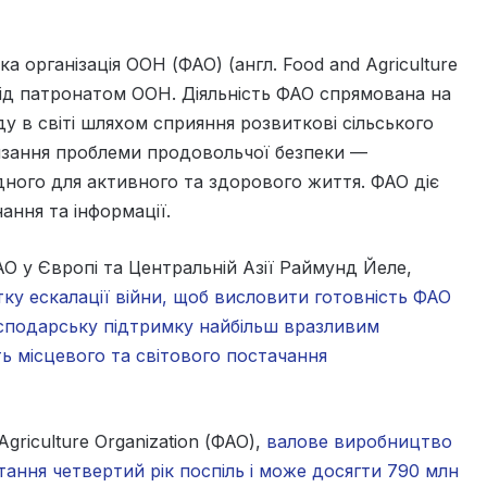
а організація ООН (ФАО) (англ. Food and Agriculture
 під патронатом ООН. Діяльність ФАО спрямована на
у в світі шляхом сприяння розвиткові сільського
’язання проблеми продовольчої безпеки —
ідного для активного та здорового життя. ФАО діє
ання та інформації.
О у Європі та Центральній Азії Раймунд Йеле,
тку ескалації війни, щоб висловити готовність ФАО
сподарську підтримку найбільш вразливим
ть місцевого та світового постачання
griculture Organization (ФАО),
валове виробництво
тання четвертий рік поспіль і може досягти 790 млн