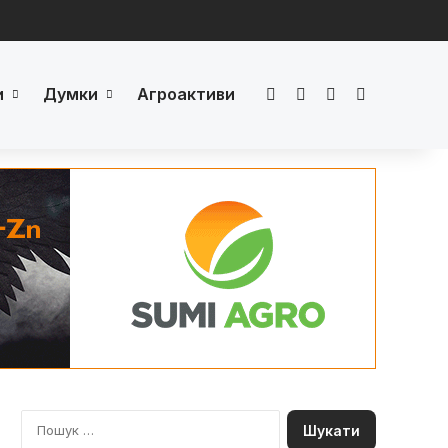
и
Думки
Агроактиви
Facebook
LinkedIn
YouTube
Телеграм
П
о