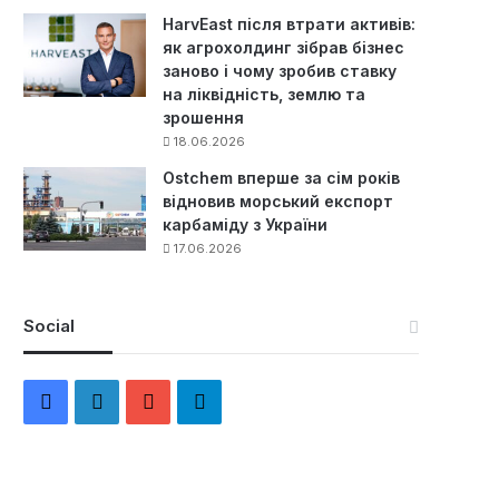
HarvEast після втрати активів:
як агрохолдинг зібрав бізнес
заново і чому зробив ставку
на ліквідність, землю та
зрошення
18.06.2026
Ostchem вперше за сім років
відновив морський експорт
карбаміду з України
17.06.2026
Social
F
L
Y
Т
a
i
o
е
c
n
u
л