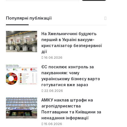
ш
у
к
Популярні публікації
:
На Хмельниччині будують
перший в Україні вакуум-
кристалізатор безперервної
дії
16.06.2026
ЄС посилює контроль за
пакуванням: чому
українському бізнесу варто
готуватися вже зараз
22.06.2026
АМКУ наклав штрафи на
агропідприємства
Полтавщини та Київщини за
ненадання інформації
15.06.2026