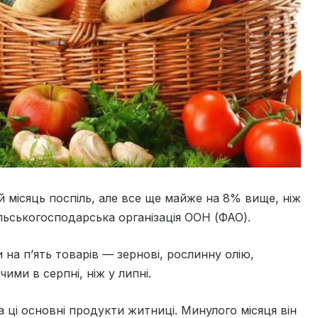
й місяць поспіль, але все ще майже на 8% вище, ніж
льськогосподарська організація ООН (ФАО).
 на п’ять товарів — зернові, рослинну олію,
ими в серпні, ніж у липні.
а ці основні продукти житниці. Минулого місяця він