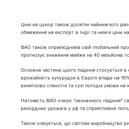
Ціни на цукор також досягли найнижчого рівн
обмеження на експорт в Індії та нижчі ціни на
ФАО також оприлюднила свій глобальний прог
прогнозує зниження майже на 40 мільйонів то
Основна частина цього падіння стосується в 
врожайність кукурудзи в Європі впаде на 16%
винятково спекотні та сухі погодні умови на 
Натомість ФАО очікує “незначного падіння” с
рекордних урожаїв у рф та сприятливих погод
Також очікується, що світове виробництво ри