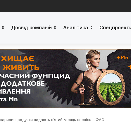
Досвід компаній
Аналітика
Спецпроект
а харчові продукти падають п’ятий місяць поспіль – ФАО