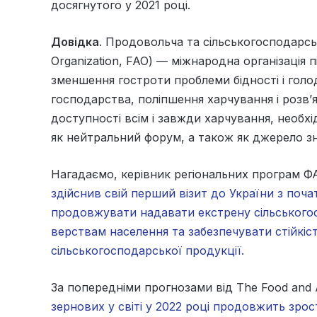
досягнутого у 2021 році.
Довідка
. Продовольча та сільськогосподарськ
Organization, FAO) — міжнародна організація
зменшення гостроти проблеми бідності і голод
господарства, поліпшення харчування і розв
доступності всім і завжди харчування, необх
як нейтральний форум, а також як джерело зн
Нагадаємо, керівник регіональних програм ФА
здійснив свій перший візит до України з поча
продовжувати надавати екстрену сільського
верствам населення та забезпечувати стійкіс
сільськогосподарської продукції.
За попередніми прогнозами від The Food and A
зернових у світі у 2022 році продовжить зрос