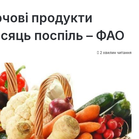
арчові продукти
ісяць поспіль – ФАО
2 хвилин читання