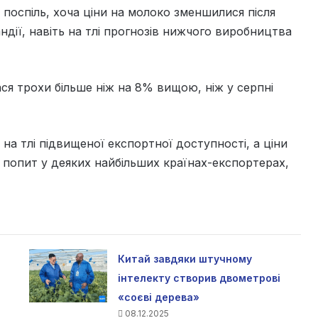
ь поспіль, хоча ціни на молоко зменшилися після
ндії, навіть на тлі прогнозів нижчого виробництва
ася трохи більше ніж на 8% вищою, ніж у серпні
на тлі підвищеної експортної доступності, а ціни
 попит у деяких найбільших країнах-експортерах,
Китай завдяки штучному
інтелекту створив двометрові
«соєві дерева»
08.12.2025