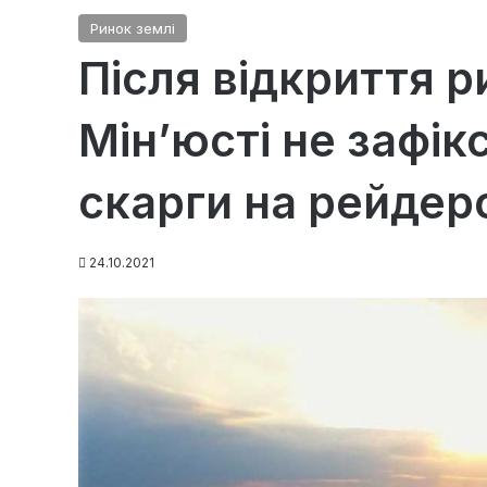
Ринок землі
Після відкриття ри
Мін’юсті не зафік
скарги на рейдер
24.10.2021