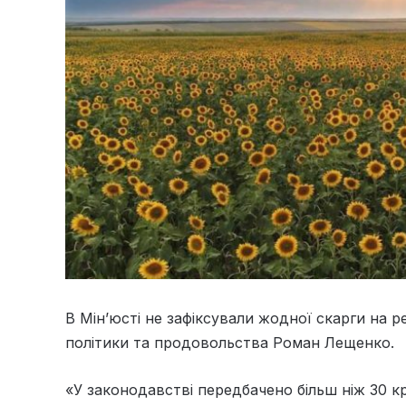
​В Мін’юсті не зафіксували жодної скарги на 
політики та продовольства Роман Лещенко.
«У законодавстві передбачено більш ніж 30 кр