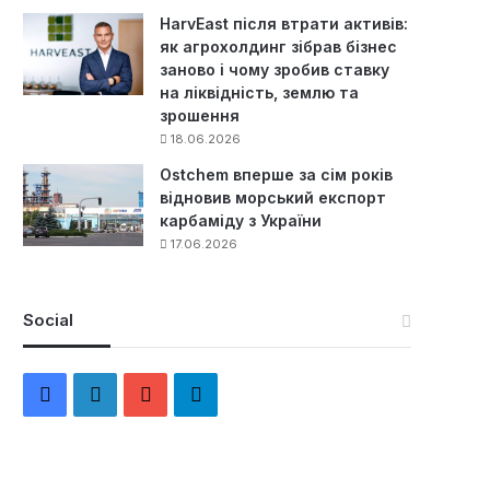
HarvEast після втрати активів:
як агрохолдинг зібрав бізнес
заново і чому зробив ставку
на ліквідність, землю та
зрошення
18.06.2026
Ostchem вперше за сім років
відновив морський експорт
карбаміду з України
17.06.2026
Social
F
L
Y
Т
a
i
o
е
c
n
u
л