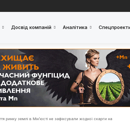
Досвід компаній
Аналітика
Спецпроект
ття ринку землі ​в Мін’юсті не зафіксували жодної скарги на