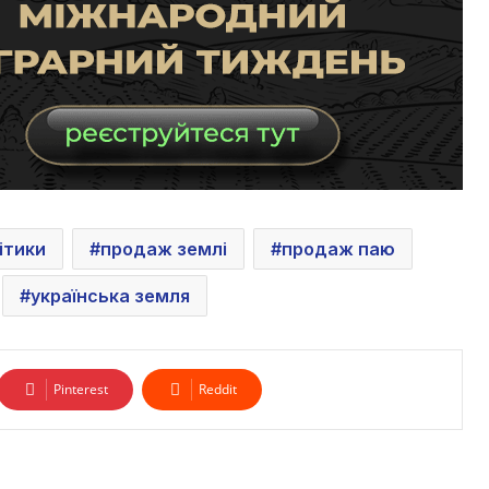
ітики
продаж землі
продаж паю
українська земля
Pinterest
Reddit