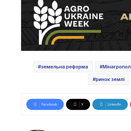
земельна реформа
Мінагропол
ринок землі
Facebook
X
LinkedIn