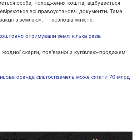
ється особа, походження коштів; відбувається
еревіряються всі правоустановчі документи. Тема
акції з землею», — розповів міністр.
зкоштовно отримували землі кілька разів
в жодної скарги, пов’язаної з купівлею-продажем
іньова оренда сільгоспземель може сягати 70 млрд