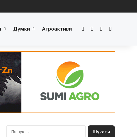
и
Думки
Агроактиви
Facebook
LinkedIn
YouTube
Телеграм
П
о