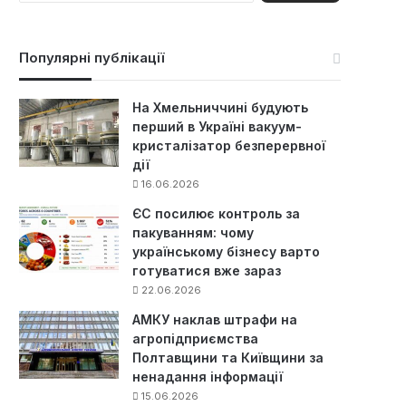
ш
у
к
Популярні публікації
:
На Хмельниччині будують
перший в Україні вакуум-
кристалізатор безперервної
дії
16.06.2026
ЄС посилює контроль за
пакуванням: чому
українському бізнесу варто
готуватися вже зараз
22.06.2026
АМКУ наклав штрафи на
агропідприємства
Полтавщини та Київщини за
ненадання інформації
15.06.2026