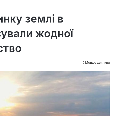
нку землі ​в
сували жодної
ство
Менше хвилини