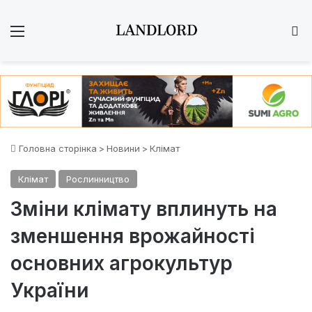
Меню
Ш
Головна сторінка
>
Новини
>
Клімат
Клімат
Рослинництво
Зміни клімату вплинуть на
зменшення врожайності
основних агрокультур
України