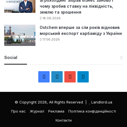
агрохолдинг зібрав бізнес заново і
чому зробив ставку на ліквідність,
землю та зрошення
18.06.2026
Ostchem вперше за сім років відновив
морський експорт карбаміду з України
17.06.2026
Social
F
L
Y
Т
a
i
o
е
c
n
u
л
© Copyright 2026, All Rights Reserved |
Landlord.ua
e
k
T
е
Про нас
Журнал
Реклама
Політика конфіденційності
Контакти
b
e
u
г