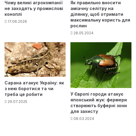
Як правильно вносити
Чому великі агрокомпанії
аміачну селітру на
не заходять у промислові
ділянку, щоб отримати
коноплі
максимальну користь для
17.06.2026
рослин
28.05.2024
Сарана атакує Україну: як
з нею боротися та чи
У Європі городи атакує
треба це робити
японський жук: фермери
29.07.2025
створюють буферні зони
для захисту
08.03.2024