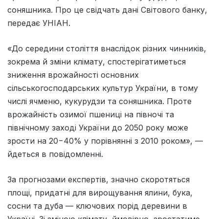
соняшника. Про це свідчать дані Світового банку,
передає УНІАН.
«До середини століття внаслідок різних чинників,
зокрема й зміни клімату, спостерігатиметься
зниження врожайності основних
сільськогосподарських культур України, в тому
числі ячменю, кукурудзи та соняшника. Проте
врожайність озимої пшениці на півночі та
північному заході України до 2050 року може
зрости на 20−40% у порівнянні з 2010 роком», —
йдеться в повідомленні.
За прогнозами експертів, значно скоротяться
площі, придатні для вирощування ялини, бука,
сосни та дуба — ключових порід деревини в
Україні. Зі зміною клімату, ймовірно, зростатиме