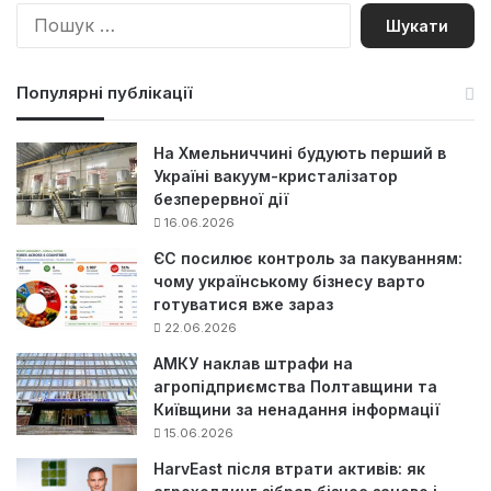
П
о
ш
у
Популярні публікації
к
:
На Хмельниччині будують перший в
Україні вакуум-кристалізатор
безперервної дії
16.06.2026
ЄС посилює контроль за пакуванням:
чому українському бізнесу варто
готуватися вже зараз
22.06.2026
АМКУ наклав штрафи на
агропідприємства Полтавщини та
Київщини за ненадання інформації
15.06.2026
HarvEast після втрати активів: як