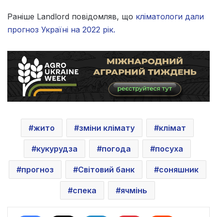
Раніше Landlord повідомляв, що
кліматологи дали
прогноз Україні на 2022 рік.
жито
зміни клімату
клімат
кукурудза
погода
посуха
прогноз
Світовий банк
соняшник
спека
ячмінь