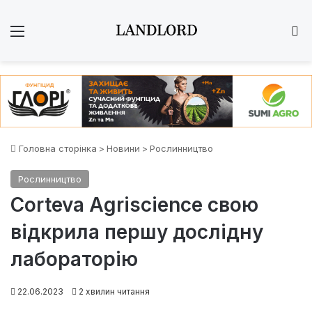
Меню
Ш
Головна сторінка
>
Новини
>
Рослинництво
Рослинництво
Corteva Agriscience свою
відкрила першу дослідну
лабораторію
22.06.2023
2 хвилин читання