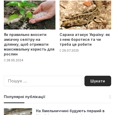
Як правильно вносити
Сарана атакує Україну: як
аміачну селітру на
з нею боротися та чи
ділянку, щоб отримати
треба це робити
максимальну користь для
29.07.2025
рослин
28.05.2024
П
о
ш
у
Популярні публікації
к
:
На Хмельниччині будують перший в