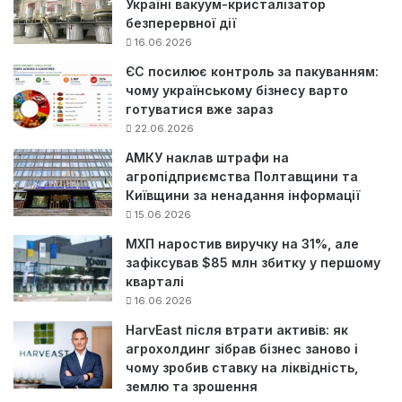
Україні вакуум-кристалізатор
безперервної дії
16.06.2026
ЄС посилює контроль за пакуванням:
чому українському бізнесу варто
готуватися вже зараз
22.06.2026
АМКУ наклав штрафи на
агропідприємства Полтавщини та
Київщини за ненадання інформації
15.06.2026
МХП наростив виручку на 31%, але
зафіксував $85 млн збитку у першому
кварталі
16.06.2026
HarvEast після втрати активів: як
агрохолдинг зібрав бізнес заново і
чому зробив ставку на ліквідність,
землю та зрошення