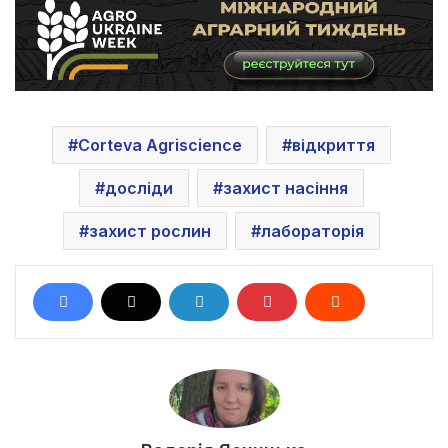
Corteva Agriscience
відкриття
досліди
захист насіння
захист рослин
лабораторія