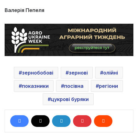
Валерія Пепеля
зернобобові
зернові
олійні
показники
посівна
регіони
цукрові буряки