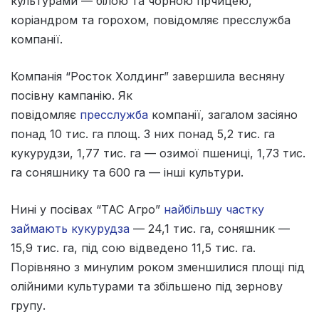
культурами — білою та чорною гірчицею,
коріандром та горохом, повідомляє пресслужба
компанії.
Компанія “Росток Холдинг” завершила весняну
посівну кампанію. Як
повідомляє
пресслужба
компанії, загалом засіяно
понад 10 тис. га площ. З них понад 5,2 тис. га
кукурудзи, 1,77 тис. га — озимої пшениці, 1,73 тис.
га соняшнику та 600 га — інші культури.
Нині у посівах “ТАС Агро”
найбільшу частку
займають кукурудза
— 24,1 тис. га, соняшник —
15,9 тис. га, під сою відведено 11,5 тис. га.
Порівняно з минулим роком зменшилися площі під
олійними культурами та збільшено під зернову
групу.