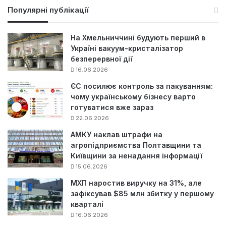
у
Популярні публікації
к
:
На Хмельниччині будують перший в
Україні вакуум-кристалізатор
безперервної дії
16.06.2026
ЄС посилює контроль за пакуванням:
чому українському бізнесу варто
готуватися вже зараз
22.06.2026
АМКУ наклав штрафи на
агропідприємства Полтавщини та
Київщини за ненадання інформації
15.06.2026
МХП наростив виручку на 31%, але
зафіксував $85 млн збитку у першому
кварталі
16.06.2026