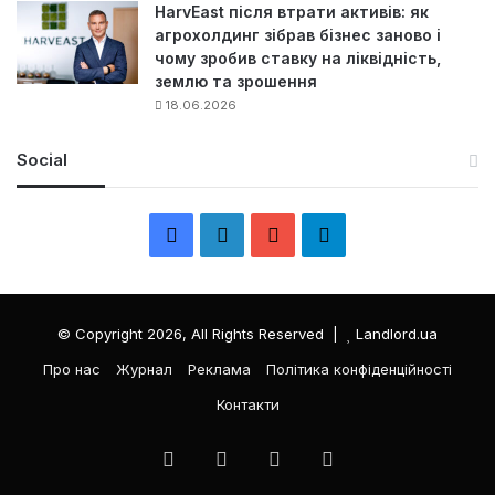
HarvEast після втрати активів: як
агрохолдинг зібрав бізнес заново і
чому зробив ставку на ліквідність,
землю та зрошення
18.06.2026
Social
F
L
Y
Т
a
i
o
е
c
n
u
л
© Copyright 2026, All Rights Reserved |
Landlord.ua
e
k
T
е
Про нас
Журнал
Реклама
Політика конфіденційності
Контакти
b
e
u
г
o
d
b
р
Facebook
LinkedIn
YouTube
Телеграма