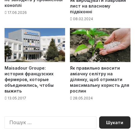
Як вирощувати лавровий
коноплі
лист на власному
підвіконні
17.06.2026
08.02.2024
Як правильно вносити
Maisadour Groupe:
аміачну селітру на
история французских
ділянку, щоб отримати
фермеров, которые
максимальну користь для
объединились, чтобы
рослин
выжить
28.05.2024
13.05.2017
П
о
ш