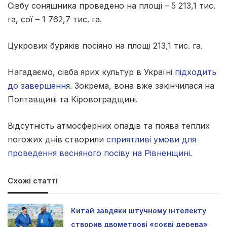
Сівбу соняшника проведено на площі – 5 213,1 тис.
га, сої – 1 762,7 тис. га.
Цукрових буряків посіяно на площі 213,1 тис. га.
Нагадаємо, сівба ярих культур в Україні
підходить
до завершення
. Зокрема, вона вже закінчилася на
Полтавщині та Кіровоградщині.
Відсутність атмосферних опадів та поява теплих
погожих днів створили
сприятливі умови для
проведення весняного посіву на Рівненщині.
Схожі статті
Китай завдяки штучному інтелекту
створив двометрові «соєві дерева»