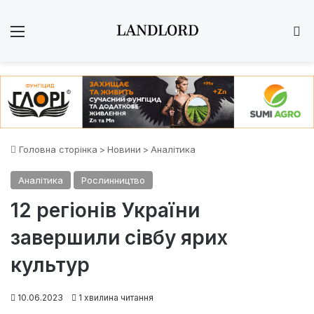
Меню
Ш
Головна сторінка
>
Новини
>
Аналітика
Аналітика
Рослинництво
12 регіонів України
завершили сівбу ярих
культур
10.06.2023
1 хвилина читання