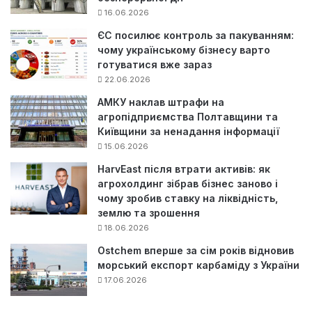
16.06.2026
ЄС посилює контроль за пакуванням:
чому українському бізнесу варто
готуватися вже зараз
22.06.2026
АМКУ наклав штрафи на
агропідприємства Полтавщини та
Київщини за ненадання інформації
15.06.2026
HarvEast після втрати активів: як
агрохолдинг зібрав бізнес заново і
чому зробив ставку на ліквідність,
землю та зрошення
18.06.2026
Ostchem вперше за сім років відновив
морський експорт карбаміду з України
17.06.2026