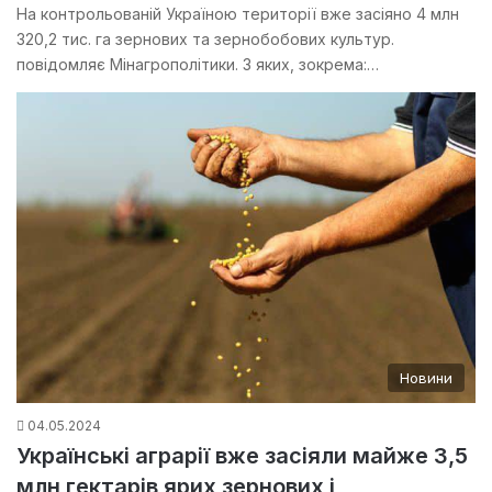
На контрольованій Україною території вже засіяно 4 млн
320,2 тис. га зернових та зернобобових культур.
повідомляє Мінагрополітики. З яких, зокрема:…
Новини
04.05.2024
Українські аграрії вже засіяли майже 3,5
млн гектарів ярих зернових і