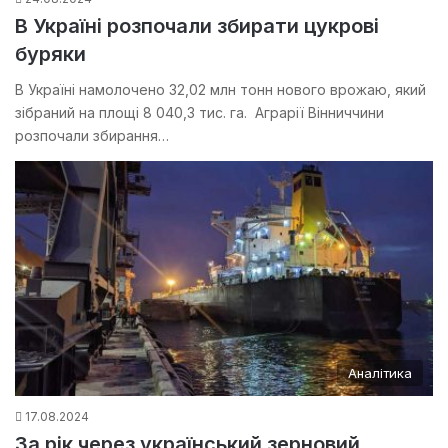
В Україні розпочали збирати цукрові
буряки
В Україні намолочено 32,02 млн тонн нового врожаю, який
зібраний на площі 8 040,3 тис. га. Аграрії Вінниччини
розпочали збирання…
Аналітика
17.08.2024
За рік через український зерновий