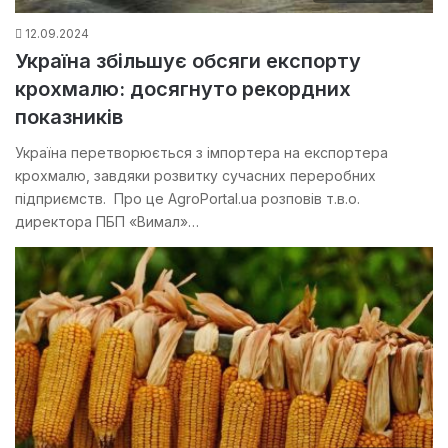
12.09.2024
Україна збільшує обсяги експорту
крохмалю: досягнуто рекордних
показників
Україна перетворюється з імпортера на експортера
крохмалю, завдяки розвитку сучасних переробних
підприємств. Про це AgroPortal.ua розповів т.в.о.
директора ПБП «Вимал»…