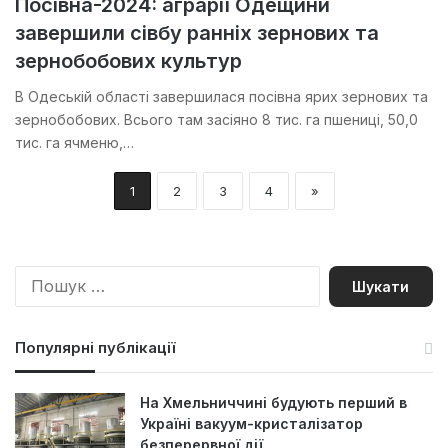
Посівна-2024: аграрії Одещини
завершили сівбу ранніх зернових та
зернобобових культур
В Одеській області завершилася посівна ярих зернових та
зернобобових. Всього там засіяно 8 тис. га пшениці, 50,0
тис. га ячменю,…
1
2
3
4
»
П
о
ш
у
Популярні публікації
к
:
На Хмельниччині будують перший в
Україні вакуум-кристалізатор
безперервної дії