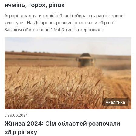
ячмінь, горох, ріпак
Аграрії двадцяти однієї області збирають ранні зернові
культури. На Дніпропетровщині розпочали збір сої.
Загалом обмолочено 1 154,3 тис. га зернових…
Аналітика
29.06.2024
Жнива 2024: Сім областей розпочали
збір ріпаку