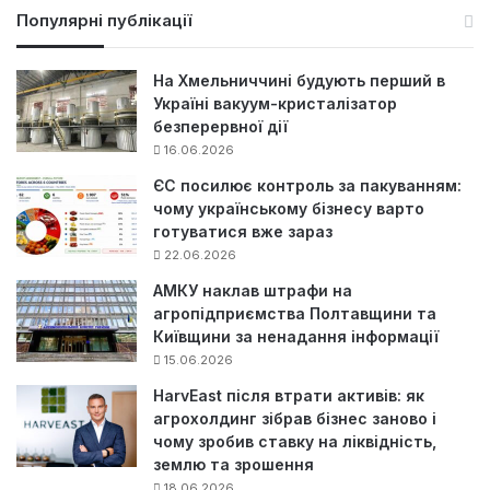
у
Популярні публікації
к
:
На Хмельниччині будують перший в
Україні вакуум-кристалізатор
безперервної дії
16.06.2026
ЄС посилює контроль за пакуванням:
чому українському бізнесу варто
готуватися вже зараз
22.06.2026
АМКУ наклав штрафи на
агропідприємства Полтавщини та
Київщини за ненадання інформації
15.06.2026
HarvEast після втрати активів: як
агрохолдинг зібрав бізнес заново і
чому зробив ставку на ліквідність,
землю та зрошення
18.06.2026