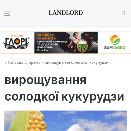
Меню
Ш
Головна сторінка
>
вирощування солодкої кукурудзи
вирощування
солодкої кукурудзи