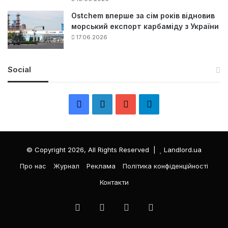
Ostchem вперше за сім років відновив
морський експорт карбаміду з України
17.06.2026
Social
F
L
Y
Т
a
i
o
е
c
n
u
л
© Copyright 2026, All Rights Reserved |
Landlord.ua
e
k
T
е
Про нас
Журнал
Реклама
Політика конфіденційності
Контакти
b
e
u
г
o
d
b
р
Facebook
LinkedIn
YouTube
Телеграма
o
I
e
а