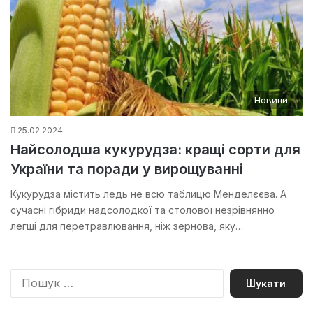
Новини
25.02.2024
Найсолодша кукурудза: кращі сорти для
України та поради у вирощуванні
Кукурудза містить ледь не всю таблицю Менделєєва. А
сучасні гібриди надсолодкої та столової незрівнянно
легші для перетравлювання, ніж зернова, яку…
П
о
ш