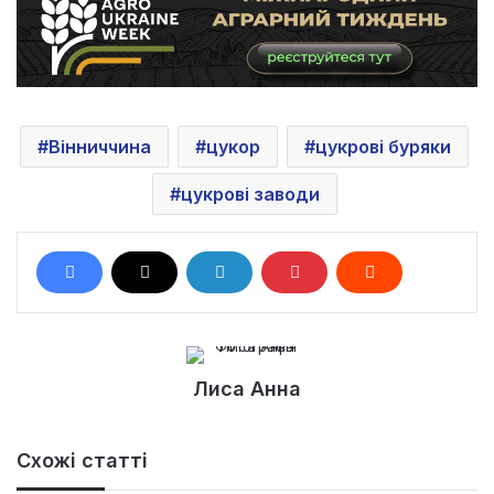
Вінниччина
цукор
цукрові буряки
цукрові заводи
Лиса Анна
Схожі статті