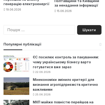
Полтавщини та Київщини
генерацію електроенергії
за ненадання інформації
19.06.2026
15.06.2026
П
о
ш
у
Популярні публікації
к
:
ЄС посилює контроль за пакуванням:
чому українському бізнесу варто
готуватися вже зараз
22.06.2026
Мінекономіки змінило критерії для
визнання агропідприємств критично
важливими
25.06.2026
МХП майже повністю перейшов на