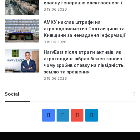
власну генерацію електроенергії
19.06.2026
АМКУ наклав штрафи на
агропідприємства Полтавщини та
Київщини за ненадання інформації
15.06.2026
HarvEast після втрати активів: як
агрохолдинг зібрав бізнес заново і
чому зробив ставку на ліквідність,
землю та зрошення
18.06.2026
Social
F
L
Y
Т
a
i
o
е