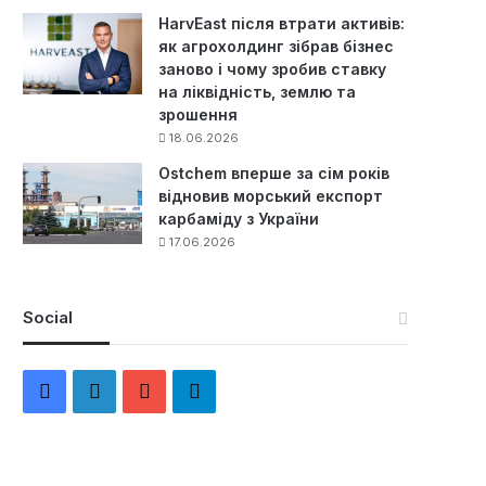
HarvEast після втрати активів:
як агрохолдинг зібрав бізнес
заново і чому зробив ставку
на ліквідність, землю та
зрошення
18.06.2026
Ostchem вперше за сім років
відновив морський експорт
карбаміду з України
17.06.2026
Social
F
L
Y
Т
a
i
o
е
c
n
u
л