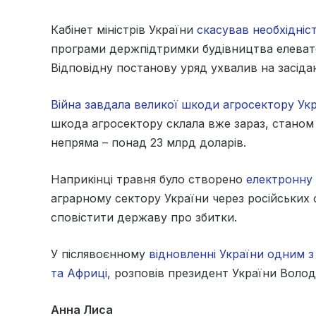
Кабінет міністрів України
скасував необхідніс
програми держпідтримки будівництва елеватор
Відповідну постанову уряд ухвалив на засідан
Війна завдала великої шкоди агросектору Ук
шкода агросектору склала вже зараз, станом 
непряма – понад 23 млрд доларів.
Наприкінці травня було створено
електронну 
аграрному сектору України через російських о
сповістити державу про збитки.
У післявоєнному
відновленні України одним з 
та Африці,
розповів президент України Волод
Анна Лиса