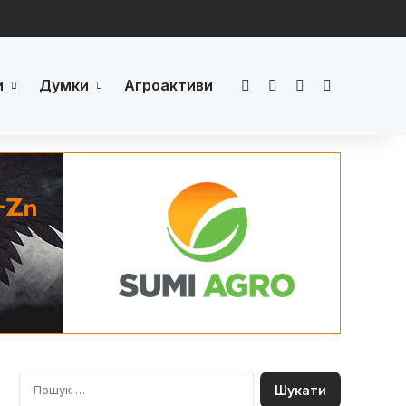
и
Думки
Агроактиви
Facebook
LinkedIn
YouTube
Телеграм
П
о