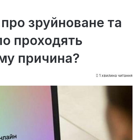
про зруйноване та
о проходять
ому причина?
1 хвилина читання