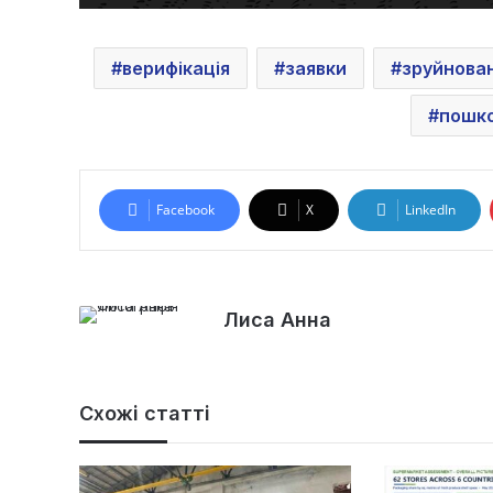
верифікація
заявки
зруйнова
пошко
Facebook
X
LinkedIn
Лиса Анна
Схожі статті