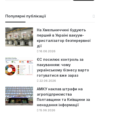
ш
у
к
Популярні публікації
:
На Хмельниччині будують
перший в Україні вакуум-
кристалізатор безперервної
дії
16.06.2026
ЄС посилює контроль за
пакуванням: чому
українському бізнесу варто
готуватися вже зараз
22.06.2026
АМКУ наклав штрафи на
агропідприємства
Полтавщини та Київщини за
ненадання інформації
15.06.2026