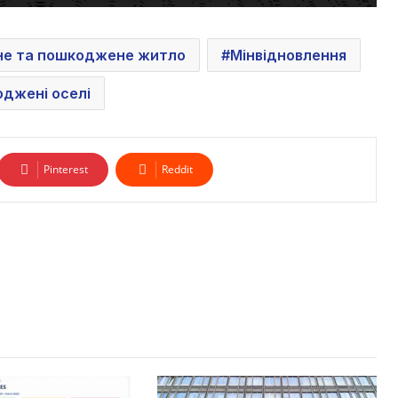
не та пошкоджене житло
Мінвідновлення
джені оселі
Pinterest
Reddit