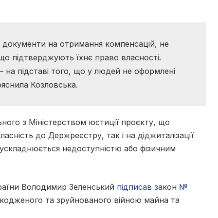
ь документи на отримання компенсацій, не
що підтверджують їхнє право власності.
– на підставі того, що у людей не оформлені
яснила Козловська.
ьного з Міністерством юстиції проєкту, що
асність до Держреєстру, так і на діджиталізації
о ускладнюється недоступністю або фізичним
країни Володимир Зеленський
підписав
закон
№
кодженого та зруйнованого війною майна та