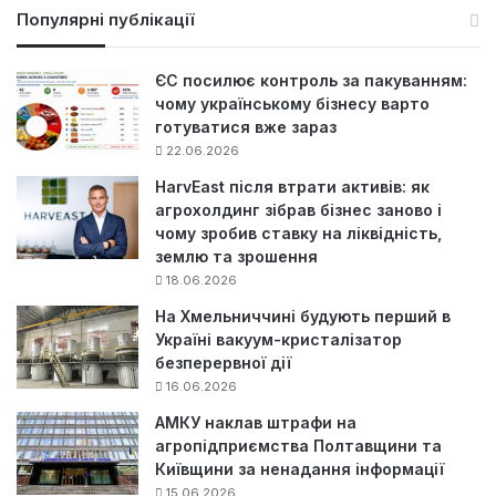
у
Популярні публікації
к
:
ЄС посилює контроль за пакуванням:
чому українському бізнесу варто
готуватися вже зараз
22.06.2026
HarvEast після втрати активів: як
агрохолдинг зібрав бізнес заново і
чому зробив ставку на ліквідність,
землю та зрошення
18.06.2026
На Хмельниччині будують перший в
Україні вакуум-кристалізатор
безперервної дії
16.06.2026
АМКУ наклав штрафи на
агропідприємства Полтавщини та
Київщини за ненадання інформації
15.06.2026