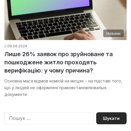
Новини
09.06.2024
Лише 26% заявок про зруйноване та
пошкоджене житло проходять
верифікацію: у чому причина?
Основна маса відмов комісій на місцях – на підставі того,
що у людей не оформлені правовстановлювальні
документи
П
о
ш