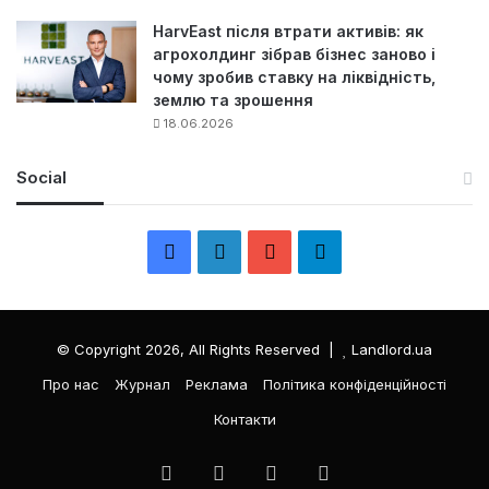
HarvEast після втрати активів: як
агрохолдинг зібрав бізнес заново і
чому зробив ставку на ліквідність,
землю та зрошення
18.06.2026
Social
F
L
Y
Т
a
i
o
е
c
n
u
л
© Copyright 2026, All Rights Reserved |
Landlord.ua
e
k
T
е
Про нас
Журнал
Реклама
Політика конфіденційності
Контакти
b
e
u
г
o
d
b
р
Facebook
LinkedIn
YouTube
Телеграма