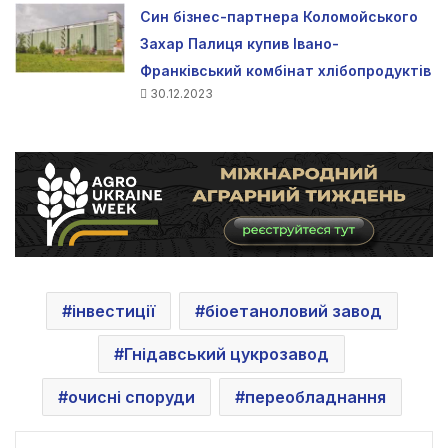
Син бізнес-партнера Коломойського
Захар Палиця купив Івано-
Франківський комбінат хлібопродуктів
30.12.2023
інвестиції
біоетаноловий завод
Гнідавський цукрозавод
очисні споруди
переобладнання