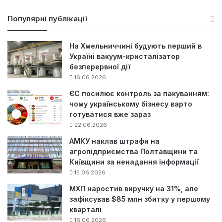
ш
у
Популярні публікації
к
:
На Хмельниччині будують перший в
Україні вакуум-кристалізатор
безперервної дії
16.06.2026
ЄС посилює контроль за пакуванням:
чому українському бізнесу варто
готуватися вже зараз
22.06.2026
АМКУ наклав штрафи на
агропідприємства Полтавщини та
Київщини за ненадання інформації
15.06.2026
МХП наростив виручку на 31%, але
зафіксував $85 млн збитку у першому
кварталі
16.06.2026