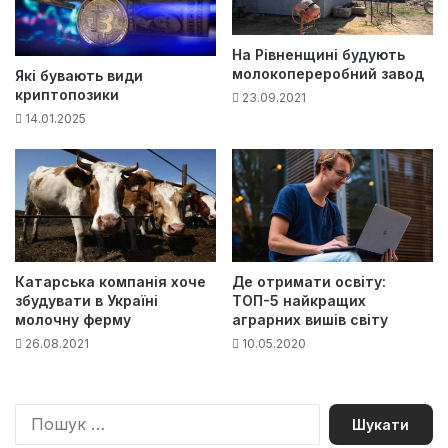
На Рівненщині будують
молокопереробний завод
Які бувають види
криптопозики
23.09.2021
14.01.2025
Катарська компанія хоче
Де отримати освіту:
збудувати в Україні
ТОП-5 найкращих
молочну ферму
аграрних вишів світу
26.08.2021
10.05.2020
П
о