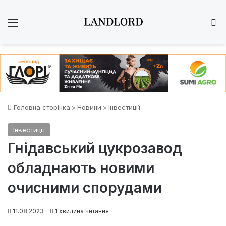
Меню
Ш
Головна сторінка
>
Новини
>
Інвестиції
Інвестиції
Гнідавський цукрозавод
обладнають новими
очисними спорудами
11.08.2023
1 хвилина читання