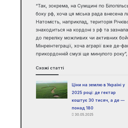
“Так, зокрема, на Сумщині по Білопільс
боку рф, хоча ця міська рада внесена 
Натомість, наприклад, територія Річків
знаходиться на кордоні з рф та зазнала
до переліку можливих чи активних бой
Мінреінтеграції, хоча аграрії вже де-ф
прикордонній смузі ще минулого року”,
Схожі статті
Ціни на землю в Україні у
2025 році: де гектар
коштує 30 тисяч, а де —
понад 180
30.05.2025