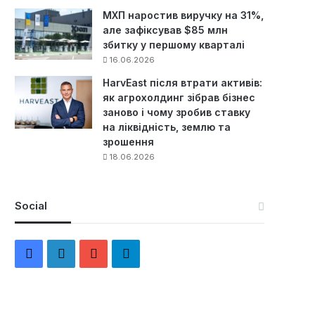
МХП наростив виручку на 31%,
але зафіксував $85 млн
збитку у першому кварталі
16.06.2026
HarvEast після втрати активів:
як агрохолдинг зібрав бізнес
заново і чому зробив ставку
на ліквідність, землю та
зрошення
18.06.2026
Social
F
L
Y
Т
a
i
o
е
c
n
u
л