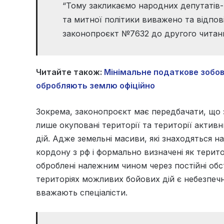
“Тому закликаємо народних депутатів-ч
та митної політики виважено та відпов
законопроєкт №7632 до другого читанн
Читайте також:
Мінімальне податкове зобов’
обробляють землю офіційно
Зокрема, законопроєкт має передбачати, що 
лише окуповані території та території актив
дій. Адже земельні масиви, які знаходяться на
кордону з рф і формально визначені як терит
оброблені належним чином через постійні обс
територіях можливих бойових дій є небезпеч
вважають спеціалісти.