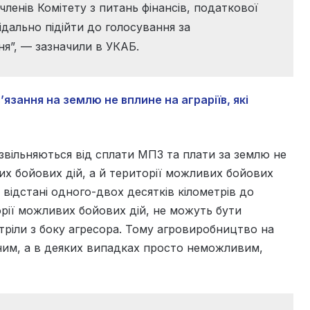
ленів Комітету з питань фінансів, податкової
ідально підійти до голосування за
я”, — зазначили в УКАБ.
язання на землю не вплине на аграріїв, які
звільняються від сплати МПЗ та плати за землю не
них бойових дій, а й території можливих бойових
 відстані одного-двох десятків кілометрів до
орії можливих бойових дій, не можуть бути
тріли з боку агресора. Тому агровиробництво на
ним, а в деяких випадках просто неможливим,