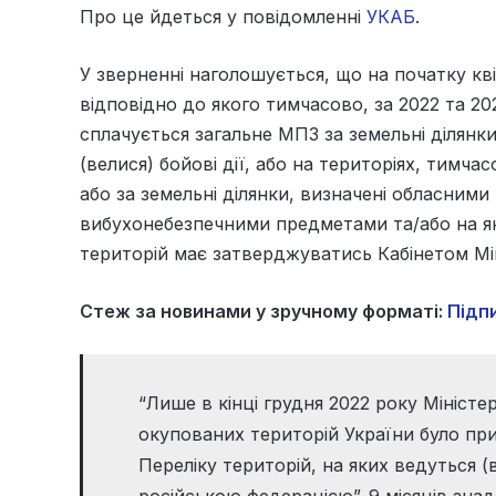
Про це йдеться у повідомленні
УКАБ
.
У зверненні наголошується, що на початку кв
відповідно до якого тимчасово, за 2022 та 202
сплачується загальне МПЗ за земельні ділянки
(велися) бойові дії, або на територіях, тим
або за земельні ділянки, визначені обласними 
вибухонебезпечними предметами та/або на яки
територій має затверджуватись Кабінетом Мін
Стеж за новинами у зручному форматі:
Підпи
“Лише в кінці грудня 2022 року Міністе
окупованих територій України було п
Переліку територій, на яких ведуться (