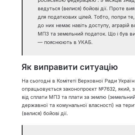
російською федерацією”. 9 місяців знад
ведуться (велися) бойові дії. Проте в
для податкових цілей. Тобто, попри те
до них немає навіть доступу, аграрій 
МПЗ та земельний податок. Що і був в
— пояснюють в УКАБ.
Як виправити ситуацію
На сьогодні в Комітеті Верховної Ради Україн
опрацьовується законопроєкт №7632, який, з
від сплати МПЗ та плати за землю (земельний
державної та комунальної власності) на терит
(велися) бойові дії.