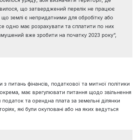
обилося уряду, аби визначити території, де
иявилося, що затверджений перелік не працює
, що землі є непридатними для обробітку або
все одно має розрахувати та сплатити по них
имушений вже зробити на початку 2023 року”,
и з питань фінансів, податкової та митної політики
окрема, має врегулювати питання щодо звільнення
 податок та орендна плата за земельні ділянки
оріях, які були окуповані або на яких ведуться