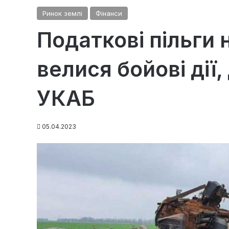
Ринок землі
Фінанси
Податкові пільги 
велися бойові дії
УКАБ
05.04.2023