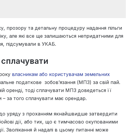
ку, прозору та детальну процедуру надання пільги
ліку, але які все ще залишаються непридатними для
ня, підсумували в УКАБ.
о сплачувати
 року
власникам або користувачам земельних
альне податкове зобов’язання (МПЗ) за свій пай.
ій оренді, тоді сплачувати МПЗ доведеться її
и – за того сплачувати має орендар.
 до уряду з проханням якнайшвидше затвердити
 бойові дії, або тих, що є тимчасово окупованими
. Зволікання й надалі в цьому питанні може