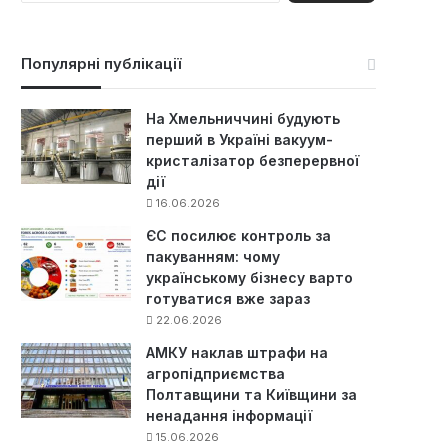
ш
у
к
Популярні публікації
:
На Хмельниччині будують
перший в Україні вакуум-
кристалізатор безперервної
дії
16.06.2026
ЄС посилює контроль за
пакуванням: чому
українському бізнесу варто
готуватися вже зараз
22.06.2026
АМКУ наклав штрафи на
агропідприємства
Полтавщини та Київщини за
ненадання інформації
15.06.2026