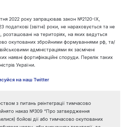
ітня 2022 року запрацював закон №2120-ІХ,
3 податкові (звітні) роки, не нараховується та не
, розташовані на територіях, на яких ведуться
часово окупованих збройними формуваннями рф, та/
військовими адміністраціями як засмічені
х наявні фортифікаційні споруди. Перелік таких
істрів України.
суйся на наш Twitter
рством з питань реінтеграції тимчасово
рийнято наказ №309 “Про затвердження
велися) бойові дії або тимчасово окупованих