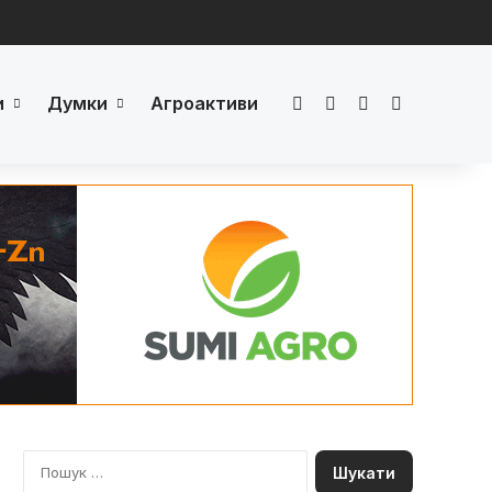
и
Думки
Агроактиви
Facebook
LinkedIn
YouTube
Телеграм
П
о