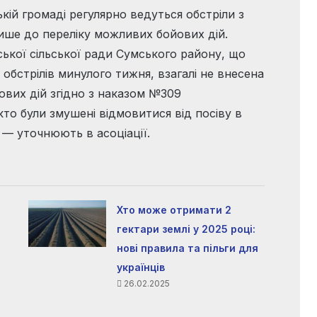
ькій громаді регулярно ведуться обстріли з
лише до переліку можливих бойових дій.
ської сільської ради Сумського району, що
 обстрілів минулого тижня, взагалі не внесена
ових дій згідно з наказом №309
акто були змушені відмовитися від посіву в
 — уточнюють в асоціації.
Хто може отримати 2
гектари землі у 2025 році:
нові правила та пільги для
українців
26.02.2025