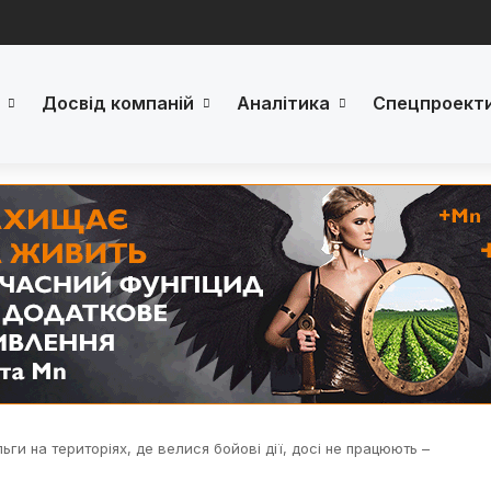
Досвід компаній
Аналітика
Спецпроект
льги на територіях, де велися бойові дії, досі не працюють –